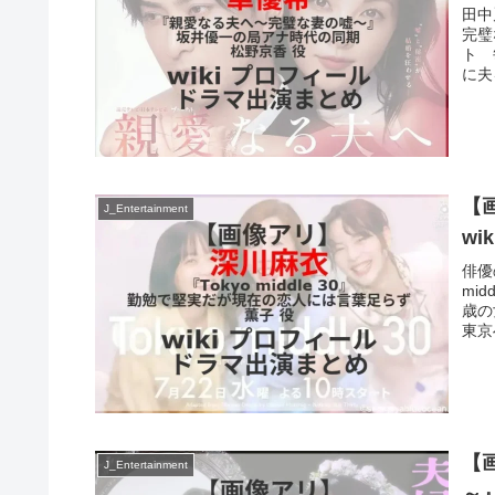
田中
完璧
ト 
に夫
【画
J_Entertainment
w
俳優
mi
歳の
東京
【
J_Entertainment
～』