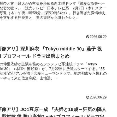
麗奈と古川雄大がW主演を務める新木曜ドラマ『親愛なる夫へ～
な妻の嘘～』（読売テレビ・日本テレビ系 7月2日（木）スター
毎週（木）午後11時59分～深夜0時54分）。行き過ぎた愛情ゆえ
を支配する狂愛妻と、妻の束縛から逃れたいと...
2026.06.29
像アリ】深川麻衣 『Tokyo middle 30』薫子 役
iki プロフィール ドラマ出演まとめ
の仲里依紗が主演を務めるフジテレビ系連続ドラマ『Tokyo
ddle 30』（水曜午後10時）が、7月22日に放送スタートする。“35
女性”のリアルを描く恋愛ヒューマンドラマ。地方都市から憧れの
へやって来た佐倉麻紀、山地遥、...
2026.06.29
画像アリ】JO1豆原一成 『夫婦と16歳～狂気の隣人
野村紘 役 勝山高校? wiki プロフィール ドラマ出