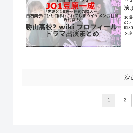
演
女優
のテ
時3
を原
次
1
2