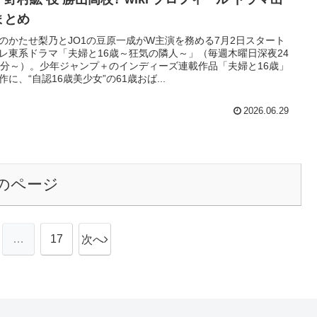
まとめ
のかたせ梨乃とJO1の豆原一成がW主演を務める7月2日スタート
レ東系ドラマ「夫婦と16歳～狂気の隣人～」（毎週木曜日深夜24
0分～）。少年ジャンプ＋のインディーズ連載作品「夫婦と16歳」
作に、“自認16歳美少女”の61歳おば...
2026.06.29
のページ
…
17
次へ