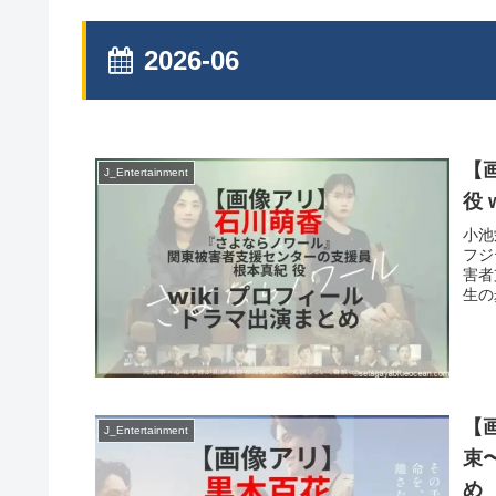
2026-06
【
J_Entertainment
役 
小池
フジ
害者
生の
【
J_Entertainment
束
め