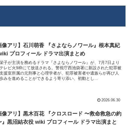
画像アリ】石川萌香 『さよならノワール』根本真紀
wiki プロフィール ドラマ出演まとめ
栄子が主演を務めるドラマ『さよならノワール』が、7月7日より
テレビ火9枠にて放送される。警視庁西池袋署に新設された犯罪被
支援室所属の元刑事と心理学者が、犯罪被害者や遺族らが再び人
歩みを進めることができるよう寄り添い、初動とし...
2026.06.30
画像アリ】黒木百花 『クロスロード 〜救命救急の約
〜』黒沼結衣役 wiki プロフィール ドラマ出演まと