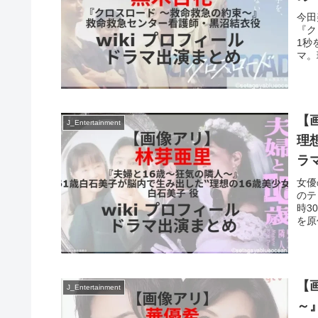
今田
『ク
1秒
マ。
【
J_Entertainment
理想
ラ
女優
のテ
時3
を原
【
J_Entertainment
～