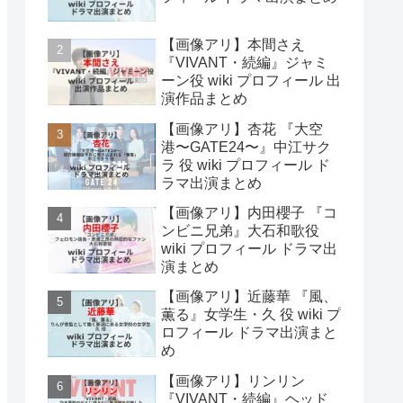
【画像アリ】本間さえ
『VIVANT・続編』ジャミ
ーン役 wiki プロフィール 出
演作品まとめ
【画像アリ】杏花 『大空
港〜GATE24〜』中江サク
ラ 役 wiki プロフィール ド
ラマ出演まとめ
【画像アリ】内田櫻子 『コ
ンビニ兄弟』大石和歌役
wiki プロフィール ドラマ出
演まとめ
【画像アリ】近藤華 『風、
薫る』女学生・久 役 wiki プ
ロフィール ドラマ出演まと
め
【画像アリ】リンリン
『VIVANT・続編』ヘッド