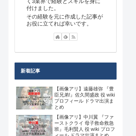
く3業界で経験とスキルを身に
付けました。
その経験を元に作成した記事が
お役に立てれば幸いです。
新着記事
【画像アリ】遠藤雄弥 『豊
臣兄弟!』佐久間盛政 役 wiki
プロフィール ドラマ出演ま
とめ
【画像アリ】中川翼 『ファ
ーストクライ 母子救命救急
班』毛利賢人 役 wiki プロフ
ィール ドラマ出演まとめ