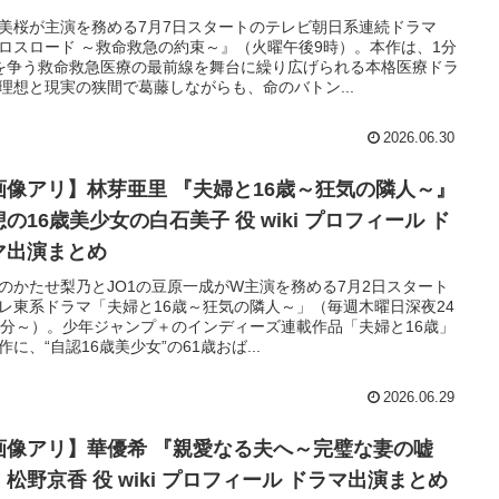
美桜が主演を務める7月7日スタートのテレビ朝日系連続ドラマ
ロスロード ～救命救急の約束～』（火曜午後9時）。本作は、1分
を争う救命救急医療の最前線を舞台に繰り広げられる本格医療ドラ
理想と現実の狭間で葛藤しながらも、命のバトン...
2026.06.30
画像アリ】林芽亜里 『夫婦と16歳～狂気の隣人～』
の16歳美少女の白石美子 役 wiki プロフィール ド
マ出演まとめ
のかたせ梨乃とJO1の豆原一成がW主演を務める7月2日スタート
レ東系ドラマ「夫婦と16歳～狂気の隣人～」（毎週木曜日深夜24
0分～）。少年ジャンプ＋のインディーズ連載作品「夫婦と16歳」
作に、“自認16歳美少女”の61歳おば...
2026.06.29
画像アリ】華優希 『親愛なる夫へ～完璧な妻の嘘
』松野京香 役 wiki プロフィール ドラマ出演まとめ