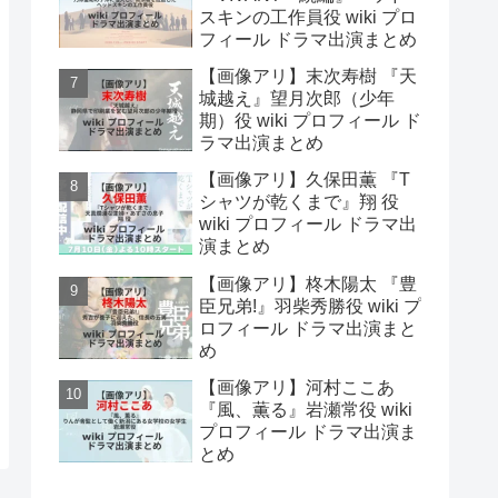
スキンの工作員役 wiki プロ
フィール ドラマ出演まとめ
【画像アリ】末次寿樹 『天
城越え』望月次郎（少年
期）役 wiki プロフィール ド
ラマ出演まとめ
【画像アリ】久保田薫 『T
シャツが乾くまで』翔 役
wiki プロフィール ドラマ出
演まとめ
【画像アリ】柊木陽太 『豊
臣兄弟!』羽柴秀勝役 wiki プ
ロフィール ドラマ出演まと
め
【画像アリ】河村ここあ
『風、薫る』岩瀬常役 wiki
プロフィール ドラマ出演ま
とめ