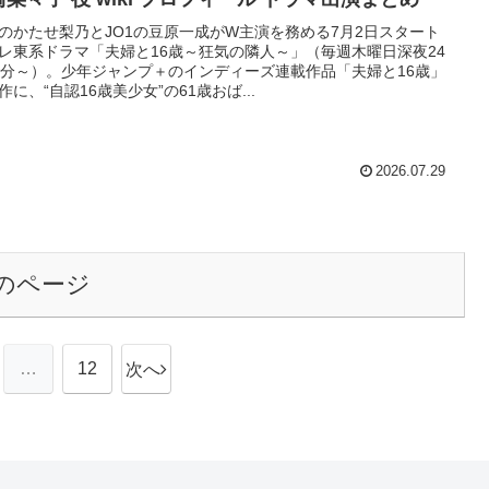
のかたせ梨乃とJO1の豆原一成がW主演を務める7月2日スタート
レ東系ドラマ「夫婦と16歳～狂気の隣人～」（毎週木曜日深夜24
0分～）。少年ジャンプ＋のインディーズ連載作品「夫婦と16歳」
作に、“自認16歳美少女”の61歳おば...
2026.07.29
のページ
…
12
次へ