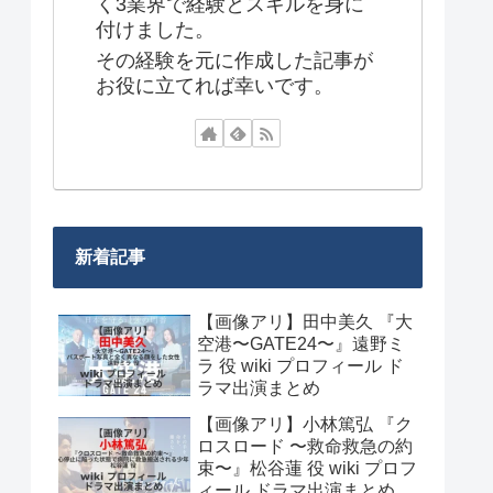
く3業界で経験とスキルを身に
付けました。
その経験を元に作成した記事が
お役に立てれば幸いです。
新着記事
【画像アリ】田中美久 『大
空港〜GATE24〜』遠野ミ
ラ 役 wiki プロフィール ド
ラマ出演まとめ
【画像アリ】小林篤弘 『ク
ロスロード 〜救命救急の約
束〜』松谷蓮 役 wiki プロフ
ィール ドラマ出演まとめ