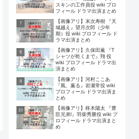
スキンの工作員役 wiki プロ
フィール ドラマ出演まとめ
【画像アリ】末次寿樹 『天
城越え』望月次郎（少年
期）役 wiki プロフィール ド
ラマ出演まとめ
【画像アリ】久保田薫 『T
シャツが乾くまで』翔 役
wiki プロフィール ドラマ出
演まとめ
【画像アリ】河村ここあ
『風、薫る』岩瀬常役 wiki
プロフィール ドラマ出演ま
とめ
【画像アリ】柊木陽太 『豊
臣兄弟!』羽柴秀勝役 wiki プ
ロフィール ドラマ出演まと
め