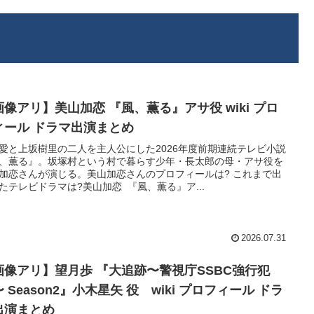
画像アリ】美山加恋 『風、薫る』アサ役 wiki プロ
ィール ドラマ出演まとめ
愛と上坂樹里の二人を主人公にした2026年度前期連続テレビ小説
、薫る』。坂塚村という村で暮らす少年・長太郎の母・アサ役を
加恋さんが演じる。美山加恋さんのプロフィールは? これまで出
たテレビドラマは?美山加恋 『風、薫る』ア...
2026.07.31
画像アリ】望月歩 『大追跡〜警視庁SSBC強行犯
 Season2』小木星矢 役 wiki プロフィール ドラ
出演まとめ