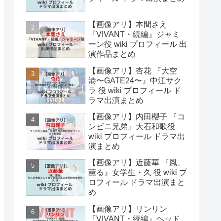
【画像アリ】本間さえ
『VIVANT・続編』ジャミ
ーン役 wiki プロフィール 出
演作品まとめ
【画像アリ】杏花 『大空
港〜GATE24〜』中江サク
ラ 役 wiki プロフィール ド
ラマ出演まとめ
【画像アリ】内田櫻子 『コ
ンビニ兄弟』大石和歌役
wiki プロフィール ドラマ出
演まとめ
【画像アリ】近藤華 『風、
薫る』女学生・久 役 wiki プ
ロフィール ドラマ出演まと
め
【画像アリ】リンリン
『VIVANT・続編』ヘッド