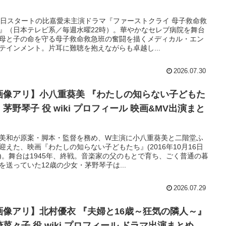
8日スタートの比嘉愛未主演ドラマ『ファーストクライ 母子救命救
』（日本テレビ系／毎週水曜22時）。華やかなセレブ病院を舞台
母と子の命を守る母子救命救急班の奮闘を描くメディカル・エン
テインメント。片耳に難聴を抱えながらも卓越し...
2026.07.30
画像アリ】小八重葵美 『わたしの知らない子どもた
茅野琴子 役 wiki プロフィール 映画&MV出演まと
美和が原案・脚本・監督を務め、W主演に小八重葵美と二階堂ふ
迎えた、映画『わたしの知らない子どもたち』(2016年10月16日
)。舞台は1945年、終戦。音楽家の父のもとで育ち、ごく普通の暮
を送っていた12歳の少女・茅野琴子は...
2026.07.29
画像アリ】北村優衣 『夫婦と16歳～狂気の隣人～』
菜々子 役 wiki プロフィール ドラマ出演まとめ