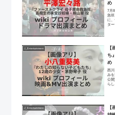
め
7月
急班
に、
ター
【
J_Entertainment
ち』
め
西川
みを
公開
らし
【
J_Entertainment
姉崎