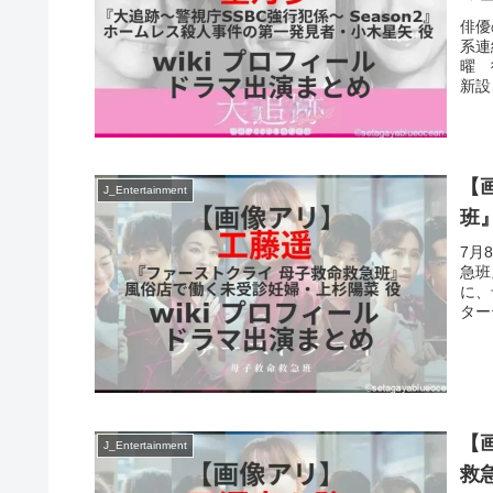
俳優
系連
曜 
新設
【
J_Entertainment
班
7月
急班
に、
ター
【
J_Entertainment
救