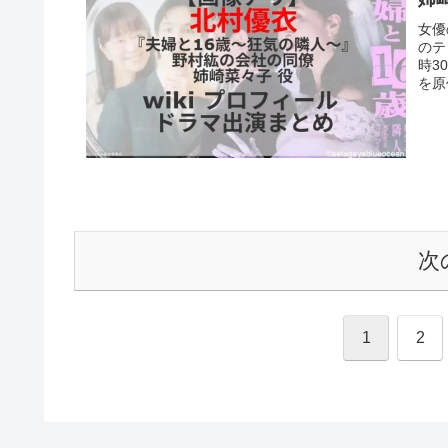
女優
のテ
時3
を原
次
1
2