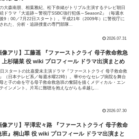
の大森南朋、相葉雅紀、松下奈緒がトリプル主演するテレビ朝日
続ドラマ『大追跡～警視庁SSBC強行犯係～Season2』（毎週水
後9：00／7月22日スタート）。平成21年（2009年）に警視庁に
された、分析・追跡捜査の専門部隊...
2026.07.31
画像アリ】工藤遥 『ファーストクライ 母子救命救急
』上杉陽菜 役 wiki プロフィール ドラマ出演まとめ
8日スタートの比嘉愛未主演ドラマ『ファーストクライ 母子救命救
』（日本テレビ系／毎週水曜22時）。華やかなセレブ病院を舞台
母と子の命を守る母子救命救急班の奮闘を描くメディカル・エン
テインメント。片耳に難聴を抱えながらも卓越し...
2026.07.30
画像アリ】平澤宏々路 『ファーストクライ 母子救命
急班』桐山翠 役 wiki プロフィール ドラマ出演まと