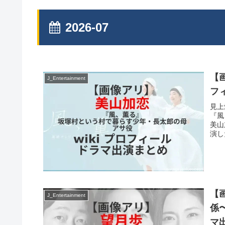
2026-07
【
J_Entertainment
フ
見上
『風
美山
演し
【
J_Entertainment
係〜
マ