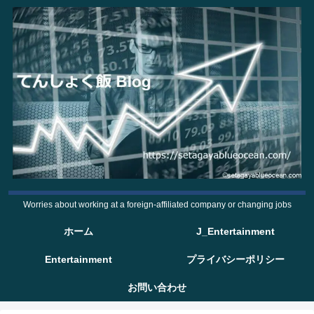
Worries about working at a foreign-affiliated company or changing jobs
ホーム
J_Entertainment
Entertainment
プライバシーポリシー
お問い合わせ