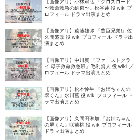
【画像アリ】小林篤弘 『クロスロード
〜救命救急の約束〜』松谷蓮 役 wiki プ
ロフィール ドラマ出演まとめ
【画像アリ】遠藤雄弥 『豊臣兄弟!』佐
久間盛政 役 wiki プロフィール ドラマ出
演まとめ
【画像アリ】中川翼 『ファーストクラ
イ 母子救命救急班』毛利賢人 役 wiki プ
ロフィール ドラマ出演まとめ
【画像アリ】松本怜生 『お姉ちゃんの
翠くん』水川菖 役 wiki プロフィール ド
ラマ出演まとめ
【画像アリ】久間田琳加 『お姉ちゃん
の翠くん』咲苗桃 役 wiki プロフィール
ドラマ出演まとめ