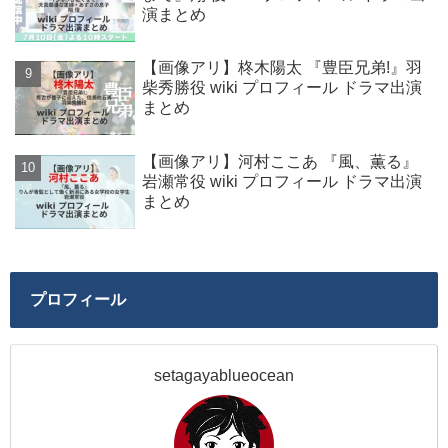
演まとめ
【画像アリ】柊木陽太 『豊臣兄弟!』羽
柴秀勝役 wiki プロフィール ドラマ出演
まとめ
【画像アリ】河村ここあ 『風、薫る』
岩瀬常役 wiki プロフィール ドラマ出演
まとめ
プロフィール
setagayablueocean