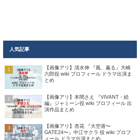
人気記事
【画像アリ】清水伸 『風、薫る』大崎
六郎役 wiki プロフィール ドラマ出演ま
とめ
【画像アリ】本間さえ 『VIVANT・続
編』ジャミーン役 wiki プロフィール 出
演作品まとめ
【画像アリ】杏花 『大空港〜
GATE24〜』中江サクラ 役 wiki プロフ
ィール ドラマ出演まとめ