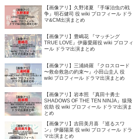
【画像アリ】久野渚夏 『手塚治虫の戦
争』明石健司 役 wiki プロフィール ドラ
マ&CM出演まとめ
【画像アリ】豊嶋花 『マッチング
TRUE LOVE』伊藤愛羅役 wiki プロフィ
ール ドラマ出演まとめ
【画像アリ】三浦綺羅 『クロスロード
〜救命救急の約束〜』小田山圭人 役
wiki プロフィール ドラマ出演まとめ
【画像アリ】岩本照 『真田十勇士
SHADOWS OF THE TEN NINJA』猿飛
佐助 役 wiki プロフィール ドラマ出演ま
とめ
【画像アリ】吉田美月喜 『巡るスワ
ン』伊藤陽菜 役 wiki プロフィール ドラ
マ出演まとめ