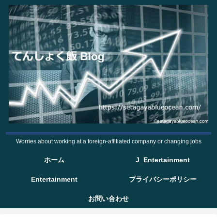
Worries about working at a foreign-affiliated company or changing jobs
ホーム
J_Entertainment
Entertainment
プライバシーポリシー
お問い合わせ