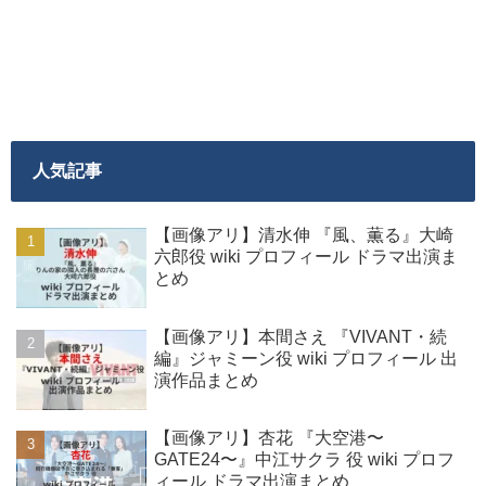
人気記事
【画像アリ】清水伸 『風、薫る』大崎
六郎役 wiki プロフィール ドラマ出演ま
とめ
【画像アリ】本間さえ 『VIVANT・続
編』ジャミーン役 wiki プロフィール 出
演作品まとめ
【画像アリ】杏花 『大空港〜
GATE24〜』中江サクラ 役 wiki プロフ
ィール ドラマ出演まとめ