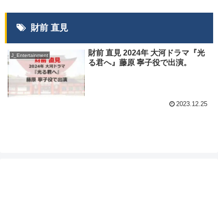
財前 直見
財前 直見 2024年 大河ドラマ『光
J_Entertainment
る君へ』藤原 寧子役で出演。
2023.12.25