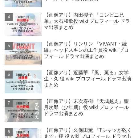
【画像アリ】内田櫻子 『コンビニ兄
弟』大石和歌役 wiki プロフィール ドラ
マ出演まとめ
【画像アリ】リンリン 『VIVANT・続
編』ヘッドスキンの工作員役 wiki プロ
フィール ドラマ出演まとめ
【画像アリ】近藤華 『風、薫る』女学
生・久 役 wiki プロフィール ドラマ出演
まとめ
【画像アリ】末次寿樹 『天城越え』望
月次郎（少年期）役 wiki プロフィール
ドラマ出演まとめ
【画像アリ】久保田薫 『Tシャツが乾く
まで』翔 役 wiki プロフィール ドラマ出