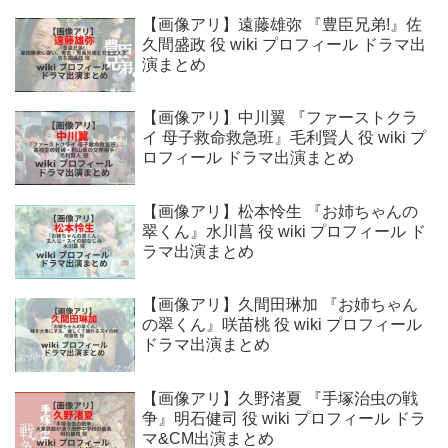
【画像アリ】遠藤雄弥 『豊臣兄弟!』佐
久間盛政 役 wiki プロフィール ドラマ出
演まとめ
【画像アリ】中川翼 『ファーストクラ
イ 母子救命救急班』毛利賢人 役 wiki プ
ロフィール ドラマ出演まとめ
【画像アリ】松本怜生 『お姉ちゃんの
翠くん』水川菖 役 wiki プロフィール ド
ラマ出演まとめ
【画像アリ】久間田琳加 『お姉ちゃん
の翠くん』咲苗桃 役 wiki プロフィール
ドラマ出演まとめ
【画像アリ】久野渚夏 『手塚治虫の戦
争』明石健司 役 wiki プロフィール ドラ
マ&CM出演まとめ