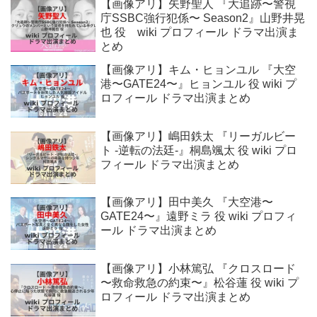
【画像アリ】矢野聖人 『大追跡〜警視
庁SSBC強行犯係〜 Season2』山野井晃
也 役 wiki プロフィール ドラマ出演ま
とめ
【画像アリ】キム・ヒョンユル 『大空
港〜GATE24〜』ヒョンユル 役 wiki プ
ロフィール ドラマ出演まとめ
【画像アリ】嶋田鉄太 『リーガルビー
ト -逆転の法廷-』桐島颯太 役 wiki プロ
フィール ドラマ出演まとめ
【画像アリ】田中美久 『大空港〜
GATE24〜』遠野ミラ 役 wiki プロフィ
ール ドラマ出演まとめ
【画像アリ】小林篤弘 『クロスロード
〜救命救急の約束〜』松谷蓮 役 wiki プ
ロフィール ドラマ出演まとめ