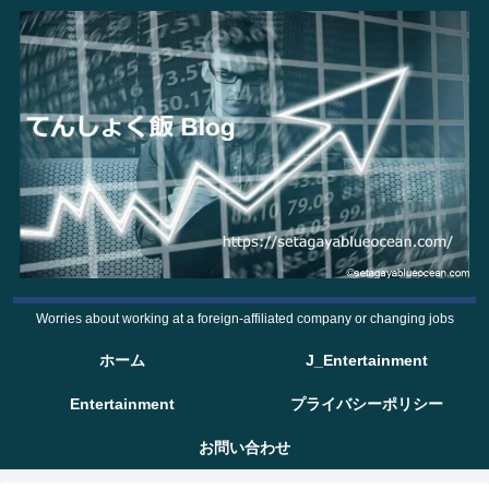
Worries about working at a foreign-affiliated company or changing jobs
ホーム
J_Entertainment
Entertainment
プライバシーポリシー
お問い合わせ