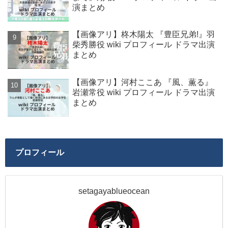
演まとめ
【画像アリ】柊木陽太 『豊臣兄弟!』羽
柴秀勝役 wiki プロフィール ドラマ出演
まとめ
【画像アリ】河村ここあ 『風、薫る』
岩瀬常役 wiki プロフィール ドラマ出演
まとめ
プロフィール
setagayablueocean