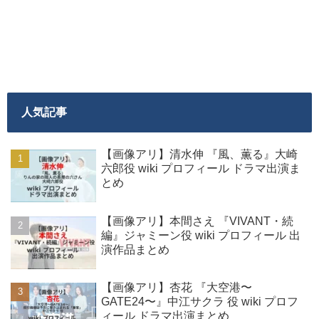
人気記事
【画像アリ】清水伸 『風、薫る』大崎
六郎役 wiki プロフィール ドラマ出演ま
とめ
【画像アリ】本間さえ 『VIVANT・続
編』ジャミーン役 wiki プロフィール 出
演作品まとめ
【画像アリ】杏花 『大空港〜
GATE24〜』中江サクラ 役 wiki プロフ
ィール ドラマ出演まとめ