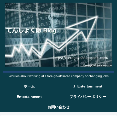
Worries about working at a foreign-affiliated company or changing jobs
ホーム
J_Entertainment
Entertainment
プライバシーポリシー
お問い合わせ