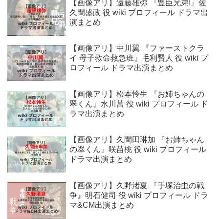
【画像アリ】遠藤雄弥 『豊臣兄弟!』佐
久間盛政 役 wiki プロフィール ドラマ出
演まとめ
【画像アリ】中川翼 『ファーストクラ
イ 母子救命救急班』毛利賢人 役 wiki プ
ロフィール ドラマ出演まとめ
【画像アリ】松本怜生 『お姉ちゃんの
翠くん』水川菖 役 wiki プロフィール ド
ラマ出演まとめ
【画像アリ】久間田琳加 『お姉ちゃん
の翠くん』咲苗桃 役 wiki プロフィール
ドラマ出演まとめ
【画像アリ】久野渚夏 『手塚治虫の戦
争』明石健司 役 wiki プロフィール ドラ
マ&CM出演まとめ