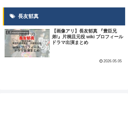
長友郁真
【画像アリ】長友郁真 『豊臣兄
J_Entertainment
弟!』片桐且元役 wiki プロフィール
ドラマ出演まとめ
2026.05.05