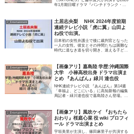
年1月期日曜ドラマ『パンチドランク・ウ
ーマン-脱獄まであと××日-』（毎週日曜
後10：30～後11：25）。警視庁捜査一課
の刑事で佐伯の部下・反町耕作役を...
土居志央梨 NHK 2024年度前期
J_Entertainment
連続テレビ小説「虎に翼」山田よ
ね役で出演。
日本初の女性弁護士で後に裁判官となった
一人の女性。彼女とその仲間たちは困難な
時代に道なき道を切り開き、迷える子ども
や追いつめられた女性たちを救っていく
――情熱あふれる法曹たちの物語を極上の
リーガルエンターテインメントとして贈り
【画像アリ】嘉島陸 学歴:沖縄国際
J_Entertainment
ます。連続テレ...
大学 小禄高校出身 ドラマ出演ま
とめ 『あんぱん』緑川 達也役
NHK連続テレビ小説 『あんぱん』第14週
「幸福よ、どこにいる」に高知新報の編集
局記者・緑川達也役で嘉島陸さん登場。さ
て、嘉島陸さんの出身高校や出身大学は?
これまで出演したテレビドラマは?嘉島陸
学歴:沖縄国際大学 小禄高校出身嘉島陸
【画像アリ】風吹ケイ 『おちたら
J_Entertainment
さん...
おわり』桜庭心菜 役 wiki プロフィ
ール ドラマ出演まとめ
宇垣美里が主演し、篠田麻里子が共演する