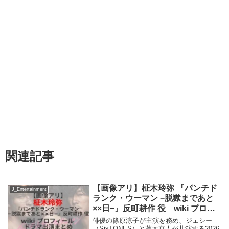
関連記事
【画像アリ】柾木玲弥 『パンチド
J_Entertainment
ランク・ウーマン −脱獄まであと
××日−』反町耕作 役 wiki プロフ
ィール ドラマ出演まとめ
俳優の篠原涼子が主演を務め、ジェシー
（SixTONES）と藤木直人が共演する2026