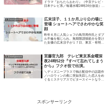
ドラマ『おちたらおわり』（中京テレビ・
日本テレビ系／毎週水曜24時24分放送）の
第1回が7月1日深夜に放送される。すえの
ぶけいこの同名コミックを実写ドラマ化す
る“女たちのサバイバルサスペンス”。新築
広末涼子、１１か月ぶり公の場に
J_Entertainment
タワ...
登場 ショートヘアでさわやかな笑
顔
昨年６月に人気シェフの鳥羽周作氏とダブ
ル不倫を報じられ、無期限謹慎処分を受け
た女優の広末涼子が１７日、東京・有明の
東京ビッグサイトで行われた「ＲＥＢＯＲ
Ｎ ｂｙ ＢＩＯＴＥＣＨＷＯＲＫＳ―Ｈ
２」ローンチイベントに出席した。離婚・
宮藤官九郎 テレビ東京系金曜深
J_Entertainment
独立騒動後公...
夜24時52分『すべて忘れてしまう
から』フクオ役で出演。
＼ディズニープラスで独占配信中の話題作
／ハロウィンの夜に突如失踪した恋人をめ
ぐるミステリアスでビタースイートなラブ
ストーリー阿部寛主演「すべて忘れてしま
うから」が10月13日(金)から地上波放送を
スタート！宮藤官九郎、Bar「灯台」で働
く料...
スポンサーリンク