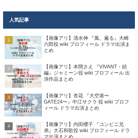
人気記事
【画像アリ】清水伸 『風、薫る』大崎
六郎役 wiki プロフィール ドラマ出演ま
とめ
【画像アリ】本間さえ 『VIVANT・続
編』ジャミーン役 wiki プロフィール 出
演作品まとめ
【画像アリ】杏花 『大空港〜
GATE24〜』中江サクラ 役 wiki プロフ
ィール ドラマ出演まとめ
【画像アリ】内田櫻子 『コンビニ兄
弟』大石和歌役 wiki プロフィール ドラ
マ出演まとめ