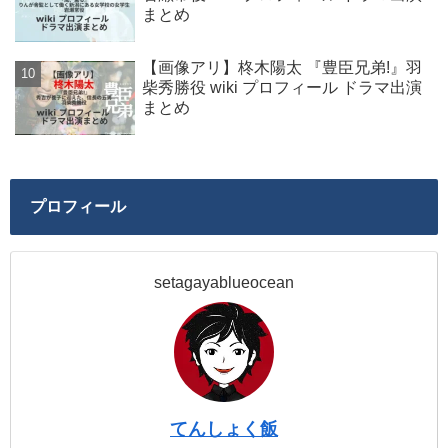
まとめ
【画像アリ】柊木陽太 『豊臣兄弟!』羽
柴秀勝役 wiki プロフィール ドラマ出演
まとめ
プロフィール
setagayablueocean
てんしょく飯