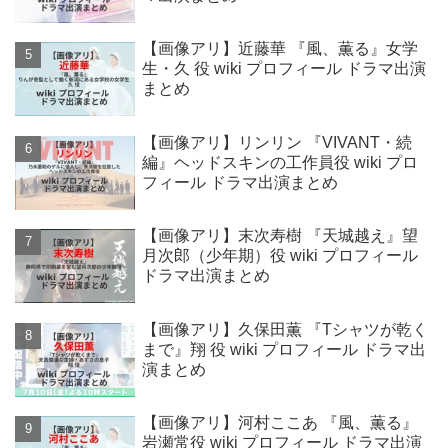
【画像アリ】近藤華 『風、薫る』女学
生・久 役 wiki プロフィール ドラマ出演
まとめ
【画像アリ】リンリン 『VIVANT・続
編』ヘッドスキンの工作員役 wiki プロ
フィール ドラマ出演まとめ
【画像アリ】末次寿樹 『天城越え』望
月次郎（少年期）役 wiki プロフィール
ドラマ出演まとめ
【画像アリ】久保田薫 『Tシャツが乾く
まで』翔 役 wiki プロフィール ドラマ出
演まとめ
【画像アリ】河村ここあ 『風、薫る』
岩瀬常役 wiki プロフィール ドラマ出演