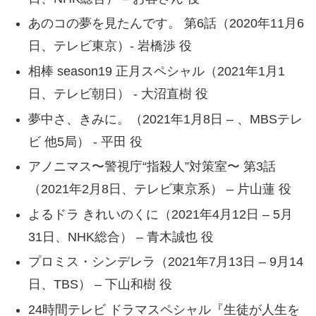
あのコの夢を見たんです。 第6話（2020年11月6
日、テレビ東京）- 岩橋渉 役
相棒 season19 正月スペシャル（2021年1月1
日、テレビ朝日） ‐ 大沼直樹 役
夢中さ、きみに。（2021年1月8日 – 、MBSテレ
ビ 他5局） ‐ 平田 役
アノニマス〜警視庁“指殺人”対策室〜 第3話
（2021年2月8日、テレビ東京系） – 片山蓮 役
よるドラ きれいのくに（2021年4月12日 – 5月
31日、NHK総合） – 青木誠也 役
プロミス・シンデレラ（2021年7月13日 – 9月14
日、TBS） – 下山和樹 役
24時間テレビ ドラマスペシャル『生徒が人生を