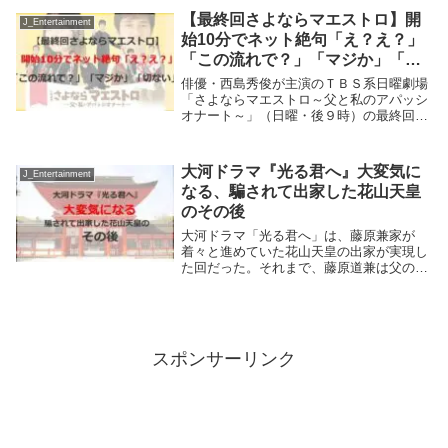
が演じる。中川翼さんのプロフィールは?
【最終回さよならマエストロ】開
J_Entertainment
...
始10分でネット絶句「え？え？」
「この流れで？」「マジか」「切
ない」
俳優・西島秀俊が主演のＴＢＳ系日曜劇場
「さよならマエストロ～父と私のアパッシ
オナート～」（日曜・後９時）の最終回が
１７日に放送された。志帆が記入済みの
XXを音楽を通して５年ぶりに心を通わせ
た俊平（西島秀俊）と娘の響（芦田愛
大河ドラマ『光る君へ』大変気に
J_Entertainment
菜）。雪解けした２...
なる、騙されて出家した花山天皇
のその後
大河ドラマ「光る君へ」は、藤原兼家が
着々と進めていた花山天皇の出家が実現し
た回だった。それまで、藤原道兼は父の兼
家の指示に従い、着々と策謀を実行した。
騙されて出家した花山天皇は、その後どの
ような生活を送ったのだろうか。のちに西
国三十三所巡礼...
スポンサーリンク