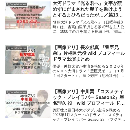
されて批判が強まっていることを受け、キ
大河ドラマ『光る君へ』文字が読
J_Entertainment
リンは12日、...
めずにだまされた親子を助けよう
とするまひろだったが…／第13回
あらすじ
NHK大河ドラマ「光る君へ」（日曜午後8
時）は、吉高由里子演じる紫式部を主人公
に、1000年の時を超える長編小説「源氏物
語」を生み出した女流作家の波乱の一代記
を描く。女性の物語平安時代を舞台に、紫
式部は藤原道長（柄本佑）への思い、そし
【画像アリ】長友郁真 『豊臣兄
J_Entertainment
て秘め...
弟!』片桐且元役 wiki プロフィール
ドラマ出演まとめ
俳優・仲野太賀が主演を務める２０２６年
のＮＨＫ大河ドラマ「豊臣兄弟！」（１月
４日スタート）。豊臣秀吉（池松壮亮）の
直参家臣・片桐且元役を長友郁真さんが演
じる。長友郁真さんのプロフィールは? こ
れまで出演したテレビドラマは?長友郁真
【画像アリ】中川翼 『コスメティ
J_Entertainment
『豊臣兄...
ック・プレイラバー Season2』星
名理久 役 wiki プロフィール ドラ
マ出演まとめ
奥野壮と豊田裕大がダブル主演を務める
2026年1月スタートのドラマ『コスメティ
ック・プレイラバー Season2』（フジテレ
ビ系）。なかなか美容部員として結果を出
せずに悩む新人・星名理久役を中川翼さん