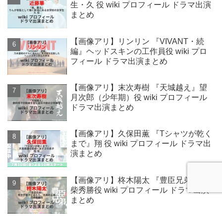
生・久 役 wiki プロフィール ドラマ出演
まとめ
【画像アリ】リンリン 『VIVANT・続
編』ヘッドスキンの工作員役 wiki プロ
フィール ドラマ出演まとめ
【画像アリ】末次寿樹 『天城越え』望
月次郎（少年期）役 wiki プロフィール
ドラマ出演まとめ
【画像アリ】久保田薫 『Tシャツが乾く
まで』翔 役 wiki プロフィール ドラマ出
演まとめ
【画像アリ】柊木陽太 『豊臣兄弟!』羽
柴秀勝役 wiki プロフィール ドラマ出演
まとめ