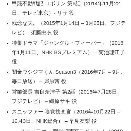
甲殻不動戦記 ロボサン 第6話（2014年11月22
日、テレビ東京）- リサ 役
残念な夫。（2015年1月14日 – 3月25日、フジテ
レビ）- 須藤由衣 役
特集ドラマ「ジャングル・フィーバー」（2016
年1月11日、NHK BSプレミアム） – 菊池理江子
役
闇金ウシジマくん Season3（2016年7月 – 9月、
毎日放送） – 犀原茜 役
営業部長 吉良奈津子 第2話（2016年7月28日、
フジテレビ） – 織原サキ 役
スニッファー 嗅覚捜査官（2016年10月22日 –
12月3日、NHK総合） – 早見友梨 役