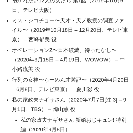
抱かれたい12人の女たち 第1話（2019年10月6
日、テレビ大阪）
ミス・ジコチョー〜天才・天ノ教授の調査ファ
イル〜（2019年10月18日 – 12月20日、テレビ東
京） – 西峰郁美 役
オペレーションZ〜日本破滅、待ったなし〜
（2020年3月15日 – 4月19日、WOWOW） – 中
小路流美 役
行列の女神〜らーめん才遊記〜（2020年4月20日
– 6月8日、テレビ東京） – 夏川彩 役
私の家政夫ナギサさん（2020年7月7日[注 3] – 9
月1日、TBS） – 陶山薫 役
私の家政夫ナギサさん 新婚おじキュン! 特別
編（2020年9月8日）