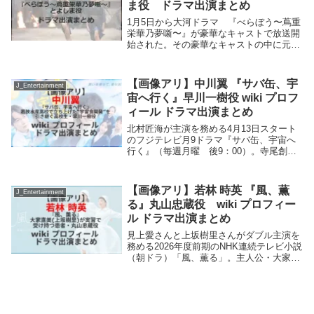
ま役 ドラマ出演まとめ
1月5日から大河ドラマ 『べらぼう〜蔦重
栄華乃夢噺〜』が豪華なキャストで放送開
始された。その豪華なキャストの中に元宝
塚月組トップスターの珠城りょうがとよし
ま役で出演。珠城りょうの宝塚退団後出演
ドラマを紹介します。珠城りょう 『べら
【画像アリ】中川翼 『サバ缶、宇
J_Entertainment
ぼう〜蔦重...
宙へ行く』早川一樹役 wiki プロフ
ィール ドラマ出演まとめ
北村匠海が主演を務める4月13日スタート
のフジテレビ月9ドラマ『サバ缶、宇宙へ
行く』（毎週月曜 後9：00）。寺尾創亮
らが若狭水産高校で立ち上げた“宇宙食開
発”を引き継ぐ高校生で、クラスのムード
メーカーで、恵にひそかに恋心を寄せる早
【画像アリ】若林 時英 『風、薫
J_Entertainment
川一樹役...
る』丸山忠蔵役 wiki プロフィー
ル ドラマ出演まとめ
見上愛さんと上坂樹里さんがダブル主演を
務める2026年度前期のNHK連続テレビ小説
（朝ドラ）「風、薫る」。主人公・大家直
美(上坂樹里)が実習で受け持ち入院生活を
経て、食に興味をもつようになる患者・丸
山忠蔵役を若林時英さんが演じる。若林時
英さ...