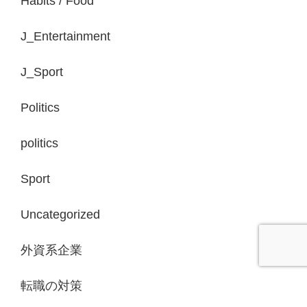
Habits / Food
J_Entertainment
J_Sport
Politics
politics
Sport
Uncategorized
外資系企業
転職の対策