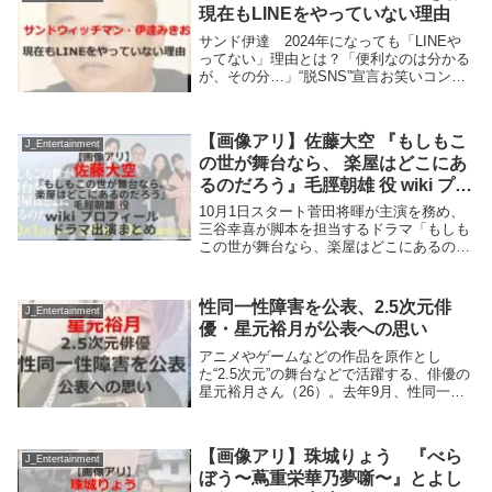
現在もLINEをやっていない理由
サンド伊達 2024年になっても「LINEや
ってない」理由とは？「便利なのは分かる
が、その分…」“脱SNS”宣言お笑いコンビ
「サンドウィッチマン」の伊達みきお
（49）が10日までに自身のブログを更新。
お笑いコンビ「ナイツ」の塙宣之（46）
【画像アリ】佐藤大空 『もしもこ
に...
J_Entertainment
の世が舞台なら、 楽屋はどこにあ
るのだろう』毛脛朝雄 役 wiki プロ
フィール ドラマ出演まとめ
10月1日スタート菅田将暉が主演を務め、
三谷幸喜が脚本を担当するドラマ「もしも
この世が舞台なら、楽屋はどこにあるのだ
ろう」（水曜午後10時 ※初回30分拡大）
シングルマザーのダンサー・毛脛モネ(秋
元才加) の一人息子・朝雄役を子役・佐藤
性同一性障害を公表、2.5次元俳
J_Entertainment
大空...
優・星元裕月が公表への思い
アニメやゲームなどの作品を原作とし
た“2.5次元”の舞台などで活躍する、俳優の
星元裕月さん（26）。去年9月、性同一性
障害（GID/MTF）であることを公表しまし
た。どんな思いで公表に至ったのか、今感
じていることとはー。星元さんにお話を伺
【画像アリ】珠城りょう 『べら
い...
J_Entertainment
ぼう〜蔦重栄華乃夢噺〜』とよし