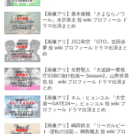
【画像アリ】唐木俊輔 『さよならノワ
ール』水沢恭太 役 wiki プロフィール ド
ラマ出演まとめ
【画像アリ】川口和空 『GTO』吉田歩
夢 役 wiki プロフィール ドラマ出演まと
め
【画像アリ】矢野聖人 『大追跡〜警視
庁SSBC強行犯係〜 Season2』山野井晃
也 役 wiki プロフィール ドラマ出演ま
とめ
【画像アリ】キム・ヒョンユル 『大空
港〜GATE24〜』ヒョンユル 役 wiki プ
ロフィール ドラマ出演まとめ
【画像アリ】嶋田鉄太 『リーガルビー
ト -逆転の法廷-』桐島颯太 役 wiki プロ