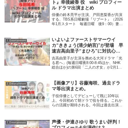
ト』幸後綾香 役 wiki プロフィー
ル ドラマ出演まとめ
俳優の鈴木亮平が主演、戸田恵梨香が共演
する、TBS系日曜劇場『リブート』（2026
年1月スタート 毎週日曜 後9：00）妻殺
しの罪を着せられたパティシエ・早瀬陸
(鈴木亮平)が、自らの潔白を証明するた
め、警視庁の悪徳刑事・儀堂歩の顔に“リ
いよいよファーストサマーウイ
J_Entertainment
ブー...
カ“ききょう(清少納言)”が登場 早
速吉高由里子“まひろ”に対抗心を
燃やす＜光る君へ＞
吉高由里子が主演を務める大河ドラマ「光
る君へ」(毎週日曜夜8:00-8:45ほか、NHK
総合ほか)の第6回「二人の才女」が2月11
日(日)に放送される。ついに「枕草子」の
作者であり、まひろのライバルとなるファ
ーストサマーウイカ演じるききょう...
【画像アリ】谷藤海咲、過去ドラ
J_Entertainment
マ等出演まとめ。
子役俳優としてデビューして既に10年以
上、今回初めて朝ドラで役を得る。これか
らの活躍が期待される。今回は過去出演し
たドラマ出演情報をまとめてみた。連続テ
レビ小説『おむすび』(2024年9月30 - 、
NHK) 佐藤珠子 役2024年9月30...
声優・伊達さゆり 歌うまい評判！
J_Entertainment
プロフィール&出演作は？