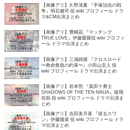
【画像アリ】久野渚夏 『手塚治虫の戦
争』明石健司 役 wiki プロフィール ドラ
マ&CM出演まとめ
【画像アリ】豊嶋花 『マッチング
TRUE LOVE』伊藤愛羅役 wiki プロフィ
ール ドラマ出演まとめ
【画像アリ】三浦綺羅 『クロスロード
〜救命救急の約束〜』小田山圭人 役
wiki プロフィール ドラマ出演まとめ
【画像アリ】岩本照 『真田十勇士
SHADOWS OF THE TEN NINJA』猿飛
佐助 役 wiki プロフィール ドラマ出演ま
とめ
【画像アリ】吉田美月喜 『巡るスワ
ン』伊藤陽菜 役 wiki プロフィール ドラ
マ出演まとめ