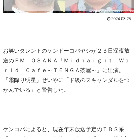
2024.03.25
お笑いタレントのケンドーコバヤシが２３日深夜放
送のＦＭ ＯＳＡＫＡ「Ｍｉｄｎａｉｇｈｔ Ｗｏ
ｒｌｄ Ｃａｆｅ～ＴＥＮＧＡ茶屋～」に出演。
「霜降り明星」せいやに「ド級のスキャンダルをつ
かんでいる」と警告した。
ケンコバによると、現在年末放送予定のＴＢＳ系