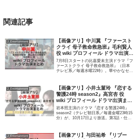
関連記事
【画像アリ】中川翼 『ファースト
J_Entertainment
クライ 母子救命救急班』毛利賢人
役 wiki プロフィール ドラマ出演ま
とめ
7月8日スタートの比嘉愛未主演ドラマ『フ
ァーストクライ 母子救命救急班』（日本
テレビ系／毎週水曜22時）。華やかなセレ
ブ病院を舞台に、母と子の命を守る母子救
命救急班の奮闘を描くメディカル・エンタ
ーテインメント。片耳に難聴を抱えながら
【画像アリ】小井圡菫玲 『恋する
J_Entertainment
も卓越し...
警護24時 season2』高宮杏 役
wiki プロフィール ドラマ出演まと
め
岩本照主演のドラマ『恋する警護24時』
season2（テレビ朝日系／毎週金曜23時15
分）が、10月17日より放送。第3話・仕事
で不在にする両親の依頼で辰之助が１日警
護することになった小学生の女の子・高宮
杏 役を小井圡菫玲さんが演じる。小井...
【画像アリ】与田祐希 『リブー
J_Entertainment