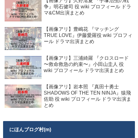
【画像アリ】久野渚夏 『手塚治虫の戦
争』明石健司 役 wiki プロフィール ドラ
マ&CM出演まとめ
【画像アリ】豊嶋花 『マッチング
TRUE LOVE』伊藤愛羅役 wiki プロフィ
ール ドラマ出演まとめ
【画像アリ】三浦綺羅 『クロスロード
〜救命救急の約束〜』小田山圭人 役
wiki プロフィール ドラマ出演まとめ
【画像アリ】岩本照 『真田十勇士
SHADOWS OF THE TEN NINJA』猿飛
佐助 役 wiki プロフィール ドラマ出演ま
とめ
にほんブログ村(m)