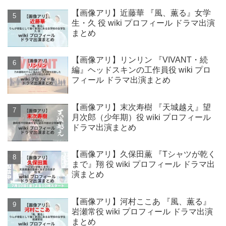
【画像アリ】近藤華 『風、薫る』女学
生・久 役 wiki プロフィール ドラマ出演
まとめ
【画像アリ】リンリン 『VIVANT・続
編』ヘッドスキンの工作員役 wiki プロ
フィール ドラマ出演まとめ
【画像アリ】末次寿樹 『天城越え』望
月次郎（少年期）役 wiki プロフィール
ドラマ出演まとめ
【画像アリ】久保田薫 『Tシャツが乾く
まで』翔 役 wiki プロフィール ドラマ出
演まとめ
【画像アリ】河村ここあ 『風、薫る』
岩瀬常役 wiki プロフィール ドラマ出演
まとめ