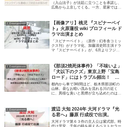
（入山法子）が法廷に立つことを承諾し、
広島から上京してくる。一方、星家ではの
どか（尾碕真花）の態度に不満が爆発し、
優未（毎田暖乃）が家を飛び出してしま
う。登戸の猪爪家に連絡したら大ごとにな
【画像アリ】桃児 『スピナーベイ
J_Entertainment
ると考えた寅子...
ト』火原蓮役 wiki プロフィール ド
ラマ出演まとめ
「スピナーベイト」（原作：幻冬舎コミッ
クス刊）がドラマ化、加藤清史郎主演ドラ
マ『スピナーベイト』が、6月よりフジテ
レビ（関東ローカル）で放送される。未熟
さを覆い隠すように虚勢を張り、好き勝手
に振る舞い、先輩の三井宏太(加藤清史郎)
《那須2焼死体事件》「不味いよ」
J_Entertainment
や内新次郎...
「犬以下のクズ」東京上野「宝島
ロード」にはトラブル頻出！ 被
害者は近隣飲食店と訴訟を抱えて
都内から車で3時間ほど、栃木県那須町の
いた
山林。昼なお暗い茂みを流れる川の近く
に、異様な臭いと黒煙が立ち込めたのは4
月16日早朝のことだった。「マネキンのよ
うなものが燃えている」「通報内容は『マ
ネキンのようなものが燃えている』でした
渡辺 大知 2024年 大河ドラマ『光
J_Entertainment
が、地元警察...
る君へ』藤原 行成役で出演。
大河ドラマ第６３作の主人公は紫式部。時
代は平安。千年の時を超えるベストセラー