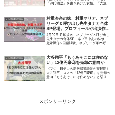
「源氏物語」を書きあげた女性。「光源
氏」の恋愛ストーリーの原動力は秘めた情
熱と想像力 そしてひとりの男性への想い
その名は藤原道長。変わりゆく世を自らの
村重杏奈の妹、村重マリア。ネプ
才能と努力で生...
J_Entertainment
リーグ＆呼び出し先生タナカ合体
SP登場。プロフィールや出演作品
は？
4月29日 月曜放送、ネプリーグ＆呼び出し
先生タナカ合体SP ネプ田中あの林修…
超常識Q＆国語試験。ネプリーグ軍vs呼び
出し先生タナカ軍全面対決！シソンヌ長谷
川にあのちゃんマジギレ▽林修率いる東大
チームがタナカ選抜軍とハイレベル国語対
大谷翔平「もうあそこには住めな
J_Entertainment
決！村...
い」12億円豪邸を売却の意向か
《フジ、日テレの新居報道騒動が新展開》
大谷翔平、ロスの「12億円豪邸」を売却の
意向「もうあそこには住めない」と怒りの
決断かドジャース・大谷翔平（30才）がロ
サンゼルスの郊外に12億円の豪邸を購入し
ていたことが明らかになってから約1か月
半。大...
スポンサーリンク