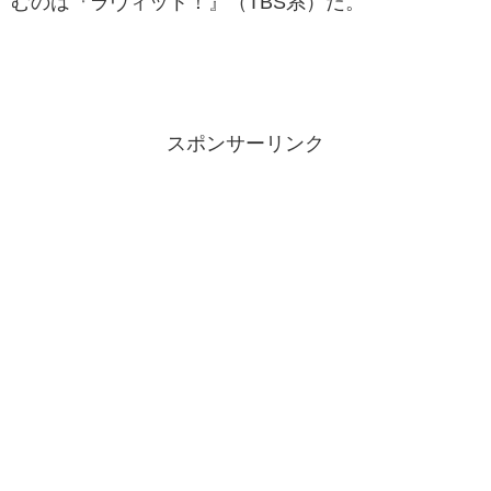
むのは『ラヴィット！』（TBS系）だ。
スポンサーリンク