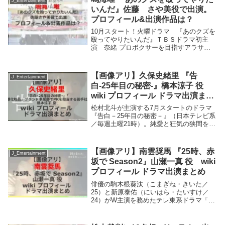
J_Entertainment
戻って執筆す...
いんだ』佐藤 さや美役で出演。
プロフィール&出演作品は？
10月スタート！火曜ドラマ 『あのクズを
殴ってやりたいんだ』ＴＢＳドラマ初主
演 奈緒 プロボクサーを目指すアラサー
女子×火ドラに3年ぶりの凱旋 玉森裕太
全女子を沼らせる謎の男鳴海 唯、佐藤
さや美役で登場。ほこ美の妹の佐藤さや
【画像アリ】久保史緒里 『告
J_Entertainment
美。シングル...
白-25年目の秘密-』橋本涼子 役
wiki プロフィール ドラマ出演まと
め
松村北斗が主演する7月スタートのドラマ
『告白－25年目の秘密－』（日本テレビ系
／毎週土曜21時）。純愛と狂気の狭間を描
くラブサスペンス。主人公・雪村爽太（松
村北斗）は、幼い頃に出会った野瀬麻里子
（岡崎紗絵）に25年間、片想いを続けてき
【画像アリ】南雲奨馬 『25時、赤
J_Entertainment
た。そ...
坂で Season2』山瀬一真 役 wiki
プロフィール ドラマ出演まとめ
俳優の駒木根葵汰（こまぎね・きいた／
25）と新原泰佑（にいはら・たいすけ／
24）がW主演を務めたテレ東系ドラマ「２
５時、赤坂で」の続編「２５時、赤坂で
Season２」（10月1日（水）スタート 毎
週水曜深夜1時〜放送）が決定。佐久間は