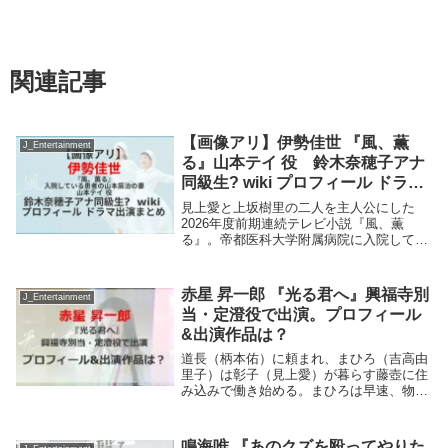
関連記事
【画像アリ】伊勢佳世 『風、薫
J_Entertainment
る』山本テイ 役 鈴木奈穂子アナ
同級生? wiki プロフィール ドラマ
出演まとめ
見上愛と上坂樹里の二人を主人公にした
2026年度前期連続テレビ小説『風、薫
る』。帝都医科大学附属病院に入院してい
る患者の山本辰治(本田大輔)の妻・テイ役
を伊勢佳世さんが演じる。伊勢佳世さんは
NHK鈴木奈穂子アナの同級生? プロフィー
赤星 昇一郎 『光る君へ』興福寺別
J_Entertainment
ルは? ...
当・定澄役で出演。プロフィール
&出演作品は？
道長（柄本佑）に頼まれ、まひろ（吉高由
里子）は彰子（見上愛）が暮らす藤壺に住
み込みで働き始める。まひろは早速、物語
の続きを書こうとするも、宮中での暮らし
に慣れず、思うように筆は進まない。悩ん
だまひろは、道長の反対を押し切り、家に
鳴海唯 『あのクズを殴ってやりた