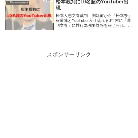
松本裁判に10名超のYouTuber出
J_Entertainment
じめ...
現
松本人志文春裁判、開廷前から「松本祭」
報道陣とYouTuber入り乱れる3年末に「週
刊文春」に性行為強要疑惑を報じられ、ダ
ウンタウン松本人志（60）が、同誌を発行
する文芸春秋ほか1人を被告として起こし
た、約5億5000万円の損害賠償請求等訴...
スポンサーリンク