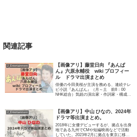
関連記事
【画像アリ】藤堂日向 『あんぱ
J_Entertainment
ん』六原永輔役 wiki プロフィー
ル ドラマ出演まとめ
俳優の今田美桜が主演を務める、連続テレ
ビ小説『あんぱん』（月～土 前8：00
NHK総合）気鋭の演出家・作詞家・構成作
家・六原永輔役を藤堂日向さんが演じる。
藤堂日向さんのプロフィールは? これまで
出演したテレビドラマは?藤堂日向 『あん
【画像アリ】中山 ひなの、2024年
J_Entertainment
ぱん...
ドラマ等出演まとめ。
2018年に女優デビューするが、拠点を出身
地である九州でCMや短編映画などで活動
していた。2023年2月に拠点を東京に移