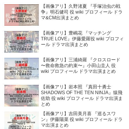
【画像アリ】久野渚夏 『手塚治虫の戦
争』明石健司 役 wiki プロフィール ドラ
マ&CM出演まとめ
【画像アリ】豊嶋花 『マッチング
TRUE LOVE』伊藤愛羅役 wiki プロフィ
ール ドラマ出演まとめ
【画像アリ】三浦綺羅 『クロスロード
〜救命救急の約束〜』小田山圭人 役
wiki プロフィール ドラマ出演まとめ
【画像アリ】岩本照 『真田十勇士
SHADOWS OF THE TEN NINJA』猿飛
佐助 役 wiki プロフィール ドラマ出演ま
とめ
【画像アリ】吉田美月喜 『巡るスワ
ン』伊藤陽菜 役 wiki プロフィール ドラ
マ出演まとめ