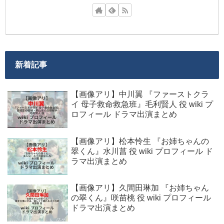
新着記事
【画像アリ】中川翼 『ファーストクラ
イ 母子救命救急班』毛利賢人 役 wiki プ
ロフィール ドラマ出演まとめ
【画像アリ】松本怜生 『お姉ちゃんの
翠くん』水川菖 役 wiki プロフィール ド
ラマ出演まとめ
【画像アリ】久間田琳加 『お姉ちゃん
の翠くん』咲苗桃 役 wiki プロフィール
ドラマ出演まとめ