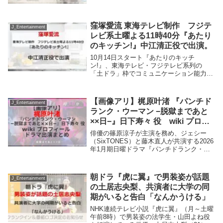
し、また2024年9月30日付で、LDH JAPAN
への所属が公表された。今後の活躍が期待
される。今回、2024年ドラマ...
窪塚愛流 東海テレビ制作 フジテ
J_Entertainment
レビ系土曜よる11時40分『あたり
のキッチン!』中江清正役で出演。
10月14日スタート『あたりのキッチ
ン!』、東海テレビ・フジテレビ系列の
「土ドラ」枠でコミュニケーション能力は
ゼロ…でも食材から調味料の配合までぴっ
たり的中できる！“絶対味覚”をもつ大学
生・辺 清美の成長物語。挙動不審でいつ
【画像アリ】梶原叶渚 『パンチド
J_Entertainment
も空回り!？接客...
ランク・ウーマン −脱獄まであと
××日−』日下寿々 役 wiki プロフ
ィール ドラマ出演まとめ
俳優の篠原涼子が主演を務め、ジェシー
（SixTONES）と藤木直人が共演する2026
年1月期日曜ドラマ『パンチドランク・ウ
ーマン-脱獄まであと××日-』（毎週日曜
後10：30～後11：25）。殺人犯・日下怜
治（ジェシー）の妹・寿々役を梶原...
朝ドラ『虎に翼』で男装姿が話題
J_Entertainment
の土居志央梨、共演者に大学の同
期がいると告白「なんかうける」
NHK連続テレビ小説『虎に翼』（月～土曜
午前8時）で男装姿の法学生・山田よね役