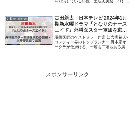
を好演している俳優・土居志央梨（31）が
20日、Xを更新し、同作で共演中の俳優・
上川周作（31）が大学の同級生であること
を明かした。大学の同期でした「虎に翼、
古田新太 日本テレビ 2024年1月
J_Entertainment
直道...
期新水曜ドラマ『となりのナース
エイド』外科医スター軍団を束ね
る教授・火神郁男役で出演。
現役医師のベストセラー作家 知念実希人×
コメディー界のトップランナー 脚本家オ
ークラが仕掛ける、一癖も二癖もある病院
ライフエンターテインメント。コメディー
なのにグッとくる新たなドラマが誕生。主
演 ナースエイド桜庭澪（さくらば みお）
役には、...
スポンサーリンク