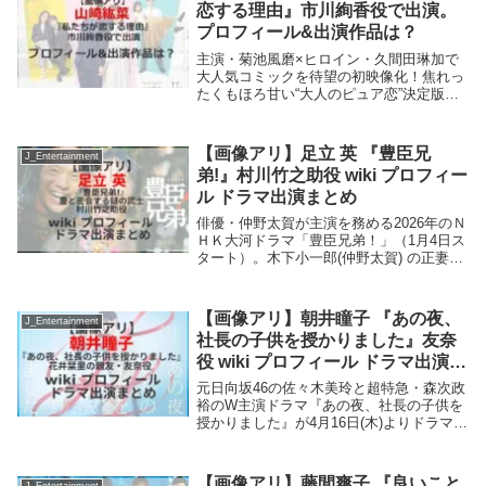
恋する理由』市川絢香役で出演。
プロフィール&出演作品は？
主演・菊池風磨×ヒロイン・久間田琳加で
大人気コミックを待望の初映像化！焦れっ
たくもほろ甘い“大人のピュア恋”決定版が
この秋、誕生!!山崎紘菜、市川絢香役で登
場。黒澤と大島の同期。デザイン部に所
属。この記事でわかること。 山崎紘菜の
【画像アリ】足立 英 『豊臣兄
J_Entertainment
プロフィー...
弟!』村川竹之助役 wiki プロフィー
ル ドラマ出演まとめ
俳優・仲野太賀が主演を務める2026年のＮ
ＨＫ大河ドラマ「豊臣兄弟！」（1月4日ス
タート）。木下小一郎(仲野太賀) の正妻と
なった安藤守就(田中哲司)の娘・慶(吉岡里
帆)と密会する謎の武士・村川竹之助役を
足立英さんが演じる。足立英さんのプロ...
【画像アリ】朝井瞳子 『あの夜、
J_Entertainment
社長の子供を授かりました』友奈
役 wiki プロフィール ドラマ出演ま
とめ
元日向坂46の佐々木美玲と超特急・森次政
裕のW主演ドラマ『あの夜、社長の子供を
授かりました』が4月16日(木)よりドラマ特
区枠（MBS／tvkほか）にて放送。アパレ
ル通販会社の営業部で働く花井栞里(佐々
木美玲)の親友・友奈役を朝井瞳子さんが...
【画像アリ】藤間爽子 『良いこと
J_Entertainment