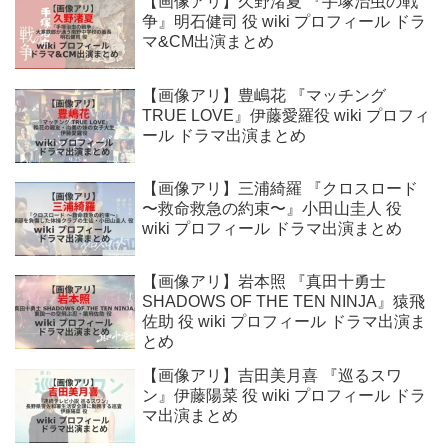
【画像アリ】久野渚夏 『手塚治虫の戦
争』明石健司 役 wiki プロフィール ドラ
マ&CM出演まとめ
【画像アリ】豊嶋花 『マッチング
TRUE LOVE』伊藤愛羅役 wiki プロフィ
ール ドラマ出演まとめ
【画像アリ】三浦綺羅 『クロスロード
〜救命救急の約束〜』小田山圭人 役
wiki プロフィール ドラマ出演まとめ
【画像アリ】岩本照 『真田十勇士
SHADOWS OF THE TEN NINJA』猿飛
佐助 役 wiki プロフィール ドラマ出演ま
とめ
【画像アリ】吉田美月喜 『巡るスワ
ン』伊藤陽菜 役 wiki プロフィール ドラ
マ出演まとめ