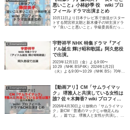
悪いこと』小林紗季 役 wiki プロ
フィール ドラマ出演まとめ
10月11日より日本テレビ系で放送がスター
トする間宮祥太朗と新木優子のW主演ドラ
マ『良いこと悪いこと』学級委員長だった
小林紗季役を藤間爽子さんが演じる。藤間
爽子さんのプロフィールは? これまで出演
したテレビドラマは?藤間爽子 『良いこと
宇野祥平 NHK 特集ドラマ『アイ
J_Entertainment
悪い...
ドル誕生 輝け昭和歌謡』阿久悠役
で出演。
2023年12月1日（金）よる9:00〜
10:29（NHK BSP4K）2024年1月2日
（火）よる9:00〜10:29（NHK BS）70年代
初頭、日本の音楽シーンに「アイドル」が
登場！続々と登場する「アイドル」に日本
中が大熱狂！そんなア...
【動画アリ】CM「サムライマッ
J_Entertainment
ク」 堺雅人と共演している女性は
誰? 佐々木舞香? wiki プロフィー
ル ドラマ&CM出演まとめ
2026年4月30日より放映の「サムライマッ
ク」新CM「普通のマックじゃ物足んね
え。」篇では、堺雅人と女性が共演し、仕
事終わりのご褒美として炙り醤油風ダブル
肉厚ビーフを豪快に頬張る姿が描かれてい
ます。さてその女性とは? プロフィール