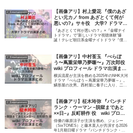
演に関水渚を迎えた『今夜もシリアルキラ
ーと待ち合わせ』が7月1日より放送され
【画像アリ】村上愛花 『僕のあざ
J_Entertainment
る...
とい元カノ from あざとくて何が
悪いの?』サキ役 大学? ドラマ出
演まとめ
『あざとくて何が悪いの？』×『金曜ナイ
トドラマ』で“新しいドラマ視聴体験”爆
誕！テレビ朝日系金曜ナイトドラマ『僕の
あざとい元カノ from あざとくて何が悪い
の？』が1月24日に放送スタート。村上愛
花さんがサキ役で出演。村上愛花さんを紹
【画像アリ】中村莟玉 『べらぼ
J_Entertainment
介し...
う〜蔦重栄華乃夢噺〜』万次郎役
wiki プロフィール ドラマ出演まと
め
横浜流星が主演を務める2025年のNHK大河
ドラマ『べらぼう～蔦重栄華乃夢噺～』。
鱗形屋の次男。西村屋に養子に入り、二代
目となる・万次郎役を中村莟玉さんが演じ
る。中村莟玉さんのプロフィールは? これ
まで出演したテレビドラマは?中村莟玉
【画像アリ】柾木玲弥 『パンチド
J_Entertainment
『...
ランク・ウーマン −脱獄まであと
××日−』反町耕作 役 wiki プロフ
ィール ドラマ出演まとめ
俳優の篠原涼子が主演を務め、ジェシー
（SixTONES）と藤木直人が共演する2026
年1月期日曜ドラマ『パンチドランク・ウ