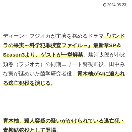
2024.05.23
ディーン・フジオカが主演を務めるドラマ
『パンド
ラの果実～科学犯罪捜査ファイル～』最新章SP＆
Season3より、ゲストが一挙解禁
。駿河太郎が小比
類巻（フジオカ）の同期エリート警視正役、田中み
な実が謎めいた菌学研究者役、
青木柚がAIに追われ
る逃亡犯役を演じる
。
青木柚、殺人容疑の疑いがかけられている逃亡犯・
青柳結弦役として登場
。