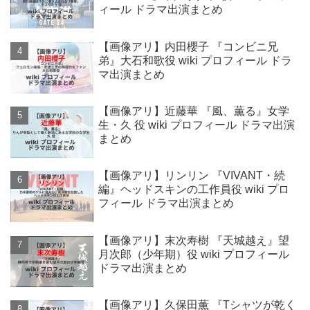
ィール ドラマ出演まとめ
【画像アリ】内田櫻子 『コンビニ兄
弟』大石和歌役 wiki プロフィール ドラ
マ出演まとめ
【画像アリ】近藤華 『風、薫る』女学
生・久 役 wiki プロフィール ドラマ出演
まとめ
【画像アリ】リンリン 『VIVANT・続
編』ヘッドスキンの工作員役 wiki プロ
フィール ドラマ出演まとめ
【画像アリ】末次寿樹 『天城越え』望
月次郎（少年期）役 wiki プロフィール
ドラマ出演まとめ
【画像アリ】久保田薫 『Tシャツが乾く