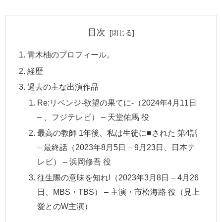
目次
青木柚のプロフィール。
経歴
過去の主な出演作品
Re:リベンジ-欲望の果てに-（2024年4月11日
– 、フジテレビ） – 天堂佑馬 役
最高の教師 1年後、私は生徒に■された 第4話
– 最終話（2023年8月5日 – 9月23日、日本テ
レビ） – 浜岡修吾 役
往生際の意味を知れ!（2023年3月8日 – 4月26
日、MBS・TBS） – 主演・市松海路 役（見上
愛とのW主演）