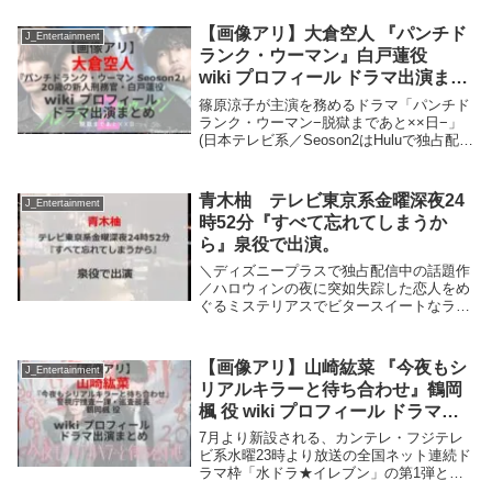
【画像アリ】大倉空人 『パンチド
J_Entertainment
ランク・ウーマン』白戸蓮役
wiki プロフィール ドラマ出演まと
め
篠原涼子が主演を務めるドラマ「パンチド
ランク・ウーマン−脱獄まであと××日−」
(日本テレビ系／Seoson2はHuluで独占配
信)脱獄失敗から1年。女刑務官・冬木こず
え(篠原涼子)は、殺人犯・日下怜治(ジェシ
ー)を救うため、彼が収容される最...
青木柚 テレビ東京系金曜深夜24
J_Entertainment
時52分『すべて忘れてしまうか
ら』泉役で出演。
＼ディズニープラスで独占配信中の話題作
／ハロウィンの夜に突如失踪した恋人をめ
ぐるミステリアスでビタースイートなラブ
ストーリー阿部寛主演「すべて忘れてしま
うから」が10月13日(金)から地上波放送を
スタート！青木柚、ある目的を抱えながら
【画像アリ】山崎紘菜 『今夜もシ
J_Entertainment
Bar...
リアルキラーと待ち合わせ』鶴岡
楓 役 wiki プロフィール ドラマ出
演まとめ
7月より新設される、カンテレ・フジテレ
ビ系水曜23時より放送の全国ネット連続ド
ラマ枠「水ドラ★イレブン」の第1弾とし
て、主演に横山裕（SUPER EIGHT）、共