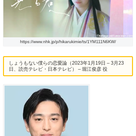
https://www.nhk.jp/p/hikarukimie/ts/1YM111N6KW/
しょうもない僕らの恋愛論（2023年1月19日 – 3月23
日、読売テレビ・日本テレビ） – 堀江俊彦 役