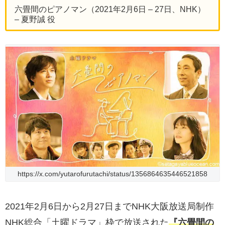
六畳間のピアノマン（2021年2月6日 – 27日、NHK）
– 夏野誠 役
https://x.com/yutarofurutachi/status/1356864635446521858
2021年2月6日から2月27日までNHK大阪放送局制作
NHK総合「土曜ドラマ」枠で放送された
『六畳間の