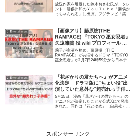
背中向けて完全無視
放送作家を引退した鈴木おさむ氏が、タレ
ント・勝俣州和のＹｏｕＴｕｂｅ「勝俣か
っちゃんねる」に出演。フジテレビ「笑っ
ていいとも」の作家を担当していたとき
に、「訴えた方がいいんじゃないかってい
うくらい」怖かったお笑いタレントの名前
【画像アリ】藤原樹(THE
J_Entertainment
を実名告白した...
RAMPAGE) 『TOKYO 巫女忍者』
久遠雅貴 役 wiki プロフィール ド
ラマ出演まとめ
莉子が主演を務め、藤原樹（THE
RAMPAGE）が共演するドラマ「TOKYO
巫女忍者」が1月7日24時59分から日本テレ
ビで放送される。巫女見習いの高校生・白
石澄(莉子)の初恋相手となる転校生・久遠
雅貴役を藤原樹さんが演じる。藤原樹さ
『花ざかりの君たちへ』がアニメ
J_Entertainment
ん...
化決定 ドラマ版に“ちょい役”出
演していた意外な“超売れっ子俳
優”
5月15日、漫画『花ざかりの君たちへ』の
アニメ化が決定したことが公式Xにて発表
された。同作は『花とゆめ』（白泉社）
で’96年から’04年にかけて連載されてお
り、憧れの高跳び選手に会うために性別を
偽って男子寮に潜入した主人公の学園生活
を描くラ...
スポンサーリンク