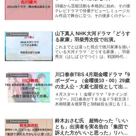
19歳から芸能活動を本格的に始め、その後
テレビドラマで俳優デビューしミュージカ
ル作品で舞台に立つ。その後多くのテレビ
ドラマ・映画・舞台作品に出演。今回、
2024年テレビドラマ・舞台出演等情報をま
とめてみた。コトコト〜おいしい心と出会
山下真人 NHK大河ドラマ「どうす
う旅〜 ...
J_Entertainment
る家康」羽柴秀次役で出演。
これまでとは違った視点で徳川家康を描い
ている大河ドラマ「どうする家康」。羽柴
秀次（はしば ひでつぐ）は、戦国時代か
ら安土桃山時代にかけての武将、大名。豊
臣氏の第2代関白。豊臣秀吉の姉である瑞
竜院日秀の長男。山下真人、豊臣氏の第2
川口春奈TBS 4月期金曜ドラマ『9
代関白。豊...
J_Entertainment
ボーダー』（金曜後10・00）29歳
の主人公・大庭七苗役として出
演。
４月スタート！ 金曜ドラマ『９ナインボ
ーダー』川口春奈がＴＢＳ金ドラ初主演！
木南晴夏＆畑芽育と3姉妹役を演じる！19
歳、29歳、39歳･･･各年代のラストイヤ
ー“9ボーダー”3姉妹がモヤり、焦りなが
ら、自分の生きる道を模索金曜日がハッピ
鈴木おさむ氏 超怖かった「いい
J_Entertainment
ーに...
とも」出演者を実名告白「集団で
訴えた方がいいと思った」リハは