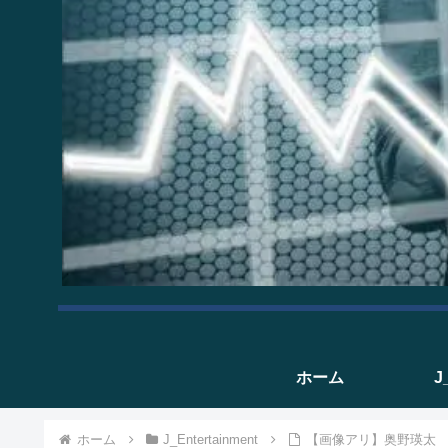
ホーム
J
ホーム
J_Entertainment
【画像アリ】奥野瑛太