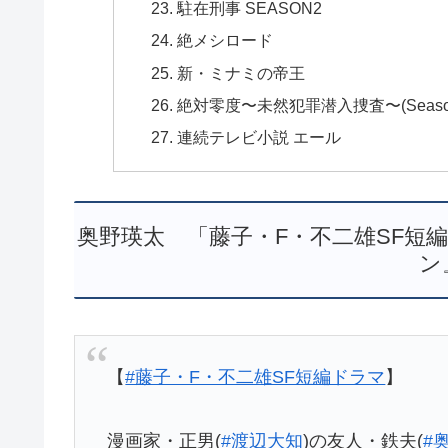
駐在刑事 SEASON2
絶メシロード
新・ミナミの帝王
絶対零度〜未然犯罪潜入捜査〜(Seaso
連続テレビ小説 エール
奥野瑛太 「藤子・F・不二雄SF短
ン
【
#藤子・F・不二雄SF短編ドラマ
】
漫画家・正男(
#渡辺大知
)の友人・鉄夫(
#