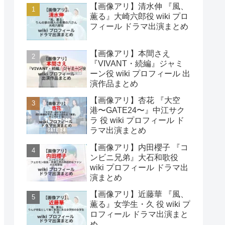
【画像アリ】清水伸 『風、
薫る』大崎六郎役 wiki プロ
フィール ドラマ出演まとめ
【画像アリ】本間さえ
『VIVANT・続編』ジャミ
ーン役 wiki プロフィール 出
演作品まとめ
【画像アリ】杏花 『大空
港〜GATE24〜』中江サク
ラ 役 wiki プロフィール ド
ラマ出演まとめ
【画像アリ】内田櫻子 『コ
ンビニ兄弟』大石和歌役
wiki プロフィール ドラマ出
演まとめ
【画像アリ】近藤華 『風、
薫る』女学生・久 役 wiki プ
ロフィール ドラマ出演まと
め