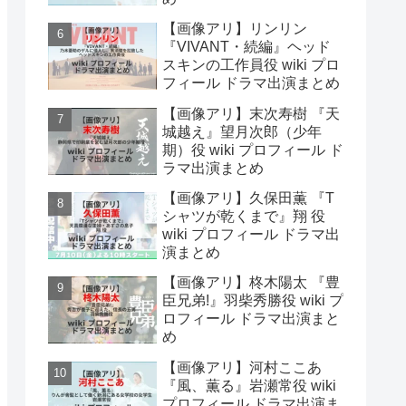
【画像アリ】リンリン
『VIVANT・続編』ヘッド
スキンの工作員役 wiki プロ
フィール ドラマ出演まとめ
【画像アリ】末次寿樹 『天
城越え』望月次郎（少年
期）役 wiki プロフィール ド
ラマ出演まとめ
【画像アリ】久保田薫 『T
シャツが乾くまで』翔 役
wiki プロフィール ドラマ出
演まとめ
【画像アリ】柊木陽太 『豊
臣兄弟!』羽柴秀勝役 wiki プ
ロフィール ドラマ出演まと
め
【画像アリ】河村ここあ
『風、薫る』岩瀬常役 wiki
プロフィール ドラマ出演ま