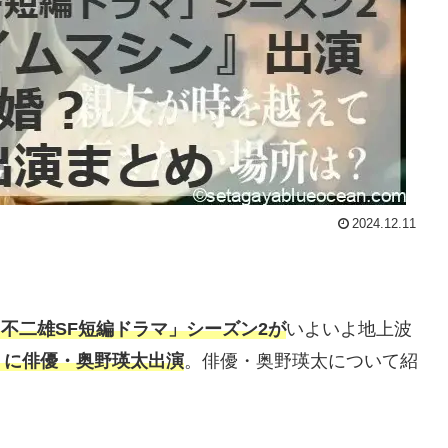
2024.12.11
・不二雄SF短編ドラマ」シーズン2が
いよいよ地上波
』に俳優・奥野瑛太出演
。俳優・奥野瑛太について紹