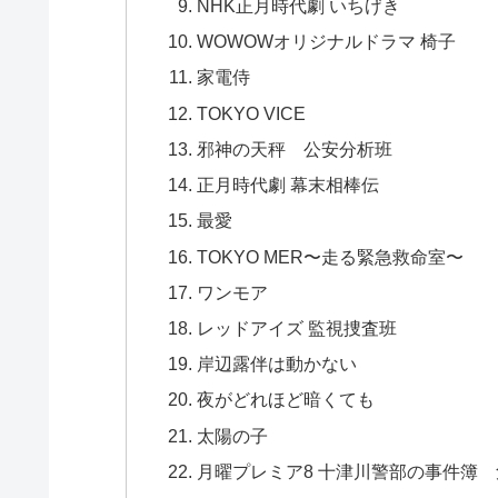
NHK正月時代劇 いちげき
WOWOWオリジナルドラマ 椅子
家電侍
TOKYO VICE
邪神の天秤 公安分析班
正月時代劇 幕末相棒伝
最愛
TOKYO MER〜走る緊急救命室〜
ワンモア
レッドアイズ 監視捜査班
岸辺露伴は動かない
夜がどれほど暗くても
太陽の子
月曜プレミア8 十津川警部の事件簿