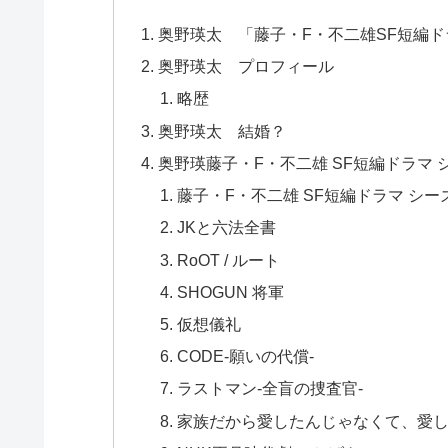
奥野瑛太 「藤子・F・不二雄SF短編
奥野瑛太 プロフィール
略歴
奥野瑛太 結婚？
奥野瑛藤子・F・不二雄 SF短編ドラマ
藤子・F・不二雄 SF短編ドラマ シ
JKと六法全書
RoOT / ルート
SHOGUN 将軍
仮想儀礼
CODE-願いの代償-
ラストマン-全盲の捜査官-
家族だから愛したんじゃなくて、愛