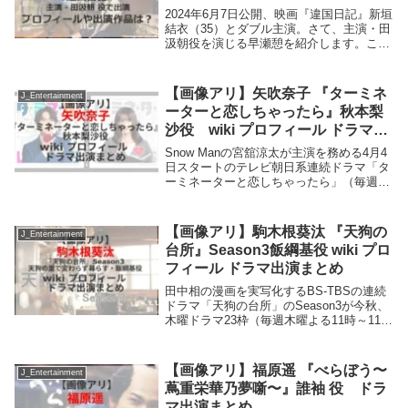
2024年6月7日公開、映画『違国日記』新垣
結衣（35）とダブル主演。さて、主演・田
汲朝役を演じる早瀬憩を紹介します。この
記事でわかること。 早瀬憩のプロフィー
ル 早瀬憩の過去の主な出演作品早瀬憩の
プロフィール 生年月日 ...
【画像アリ】矢吹奈子 『ターミネ
J_Entertainment
ーターと恋しちゃったら』秋本梨
沙役 wiki プロフィール ドラマ出
演まとめ
Snow Manの宮舘涼太が主演を務める4月4
日スタートのテレビ朝日系連続ドラマ「タ
ーミネーターと恋しちゃったら」（毎週土
曜よる11：00～11：30）。あざとい系の
編集部員・秋本梨沙役を矢吹奈子さんが演
じる。矢吹奈子さんのプロフィールは?...
【画像アリ】駒木根葵汰 『天狗の
J_Entertainment
台所』Season3飯綱基役 wiki プロ
フィール ドラマ出演まとめ
田中相の漫画を実写化するBS-TBSの連続
ドラマ「天狗の台所」のSeason3が今秋、
木曜ドラマ23枠（毎週木曜よる11時～11時
30分）で放送される。天狗の末裔たちが織
り成す丁寧な暮らしを、壮観な風景と香り
立つ料理と四季折々の美しい映像で...
【画像アリ】福原遥 『べらぼう〜
J_Entertainment
蔦重栄華乃夢噺〜』誰袖 役 ドラ
マ出演まとめ