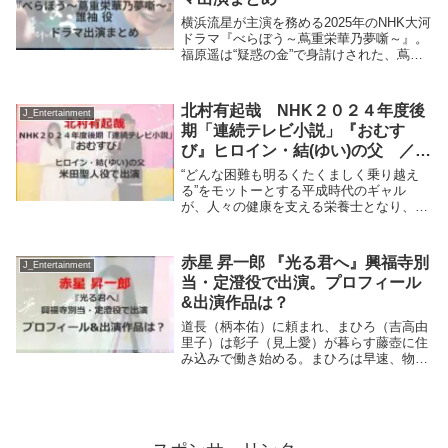
横浜流星が主演を務める2025年のNHK大河
ドラマ『べらぼう～蔦重栄華乃夢噺～』。
福原遥は“疑惑の金”で身請けされた、蔦重
を慕う当代一の花魁・誰袖を演じる。福原
遥 『べらぼう〜蔦重栄華乃夢噺〜』誰袖
役横浜流星が主演を務める2025年のNH...
北村有起哉 NHK２０２４年度後
J_Entertainment
期「連続テレビ小説」『おむす
び』ヒロイン・結(ゆい)の父 ／
米田聖人役で出演。
“どんな困難も明るくたくましく乗り越え
る”をモットーとする平成時代のギャル
が、人々の健康を支える栄養士となり、現
代人が抱える問題を“食の知識とコミュ
力”で解決しながら、目には見えない大切
なもの(縁・人・時代)を次々とむすんでい
赤星 昇一郎 『光る君へ』興福寺別
J_Entertainment
く、“平成青春...
当・定澄役で出演。プロフィール
&出演作品は？
道長（柄本佑）に頼まれ、まひろ（吉高由
里子）は彰子（見上愛）が暮らす藤壺に住
み込みで働き始める。まひろは早速、物語
の続きを書こうとするも、宮中での暮らし
に慣れず、思うように筆は進まない。悩ん
だまひろは、道長の反対を押し切り、家に
戻って執筆す...