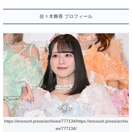
佐々木舞香 プロフィール
https://encount.press/archives/777134/https://encount.press/archiv
es/777134/