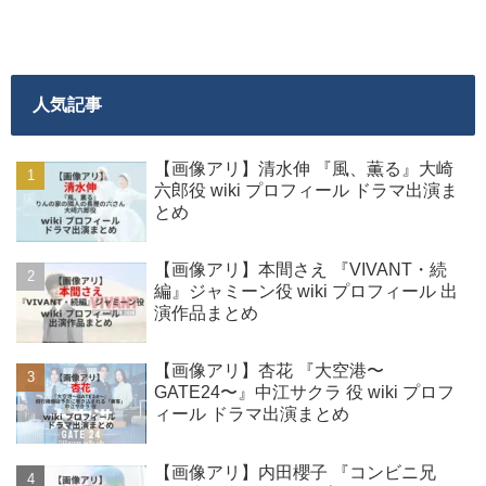
人気記事
【画像アリ】清水伸 『風、薫る』大崎
六郎役 wiki プロフィール ドラマ出演ま
とめ
【画像アリ】本間さえ 『VIVANT・続
編』ジャミーン役 wiki プロフィール 出
演作品まとめ
【画像アリ】杏花 『大空港〜
GATE24〜』中江サクラ 役 wiki プロフ
ィール ドラマ出演まとめ
【画像アリ】内田櫻子 『コンビニ兄