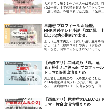
大河ドラマ第６３作の主人公は紫式部。時
代は平安。千年の時を超えるベストセラー
「源氏物語」を書きあげた女性。「光源
氏」の恋愛ストーリーの原動力は秘めた情
熱と想像力 そしてひとりの男性への想い
その名は藤原道長。変わりゆく世を自らの
早瀬憩 プロフィール & 経歴。
才能と努力で生...
J_Entertainment
NHK連続テレビ小説 「虎に翼」山
田よね(幼少期)役で出演。
よね（土居志央梨）は貧しい生い立ちを明
かし、涼子（桜井ユキ）や寅子（伊藤沙
莉）など、同級生らが恵まれていることに
憤りを感じることを告白する。かける言葉
が見つからない寅子は「毒まんじゅう事
件」の実際の判例を再検証しようと提案す
【画像アリ】二田絢乃 『風、薫
J_Entertainment
る。はる（石田ゆ...
る』松山ふさ役 wiki プロフィール
ドラマ&映画出演まとめ
見上愛と上坂樹里の二人を主人公にした
2026年度前期連続テレビ小説『風、薫
る』。鹿鳴館の給仕・松山ふさ役を二田絢
乃さんが演じる。二田絢乃さんのプロフィ
ールは? これまで出演したテレビドラマや
映画は?二田絢乃 『風、薫る』松山ふさ役
【画像アリ】戸塚祥太(A.B.C-Z) ド
J_Entertainment
この投稿を...
ラマ・舞台出演情報まとめ