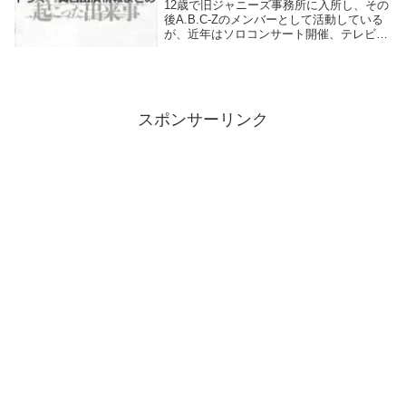
12歳で旧ジャニーズ事務所に入所し、その
後A.B.C-Zのメンバーとして活動している
が、近年はソロコンサート開催、テレビド
ラマ・舞台等への出演が多い。来年2025年
には高橋惠子と共にＷ主演を務める舞台
「真夜中に起こった出来事」へ出演が決ま
っ...
スポンサーリンク