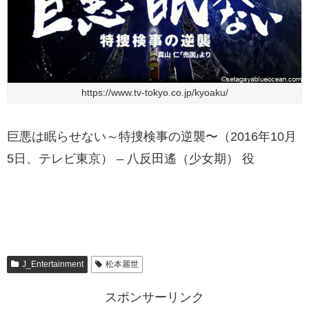
https://www.tv-tokyo.co.jp/kyoaku/
巨悪は眠らせない～特捜検事の逆襲〜（2016年10月
5日、テレビ東京） – 八反田遙（少女期） 役
J_Entertainment
松本麗世
スポンサーリンク