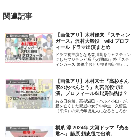
関連記事
【画像アリ】木村優来 『スティン
J_Entertainment
ガース』沢村大毅役 wiki プロフ
ィール ドラマ出演まとめ
ドラマ初主演となる森川葵をキャスティン
グしたフジテレビ系「火曜9時」枠『ステ
ィンガース 警視庁おとり捜査検証室』第4
話に化粧品会社社長・沢村広海の息子・沢
村大毅役を木村優来さんが演じる。木村優
来さんのことは、朝ドラ「あんぱん」で柳
【画像アリ】木村来士『高杉さん
J_Entertainment
井嵩(北村...
家のおべんとう』丸宮光役で出
演。プロフィール&出演作品は？
ある日突然、高杉温巳（ハル／小山）が、
親を亡くした親戚の女子中学生・久留里
（平澤）の未成年後見人になるところから
始まるストーリー。不器用だけど一生懸命
作る“家族の味”がもたらす2人の成長をコメ
ディタッチで描く、ほのぼの絆育み系ドラ
橋爪 淳 2024年 大河ドラマ『光る
J_Entertainment
マとなる。...
君へ』藤原 頼忠役で出演。