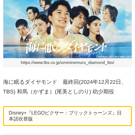
https://www.tbs.co.jp/umininemuru_diamond_tbs/
海に眠るダイヤモンド 最終回(2024年12月22日、
TBS) 和馬（かずま）(尾美としのり) 幼少期役
Disney+『LEGOピクサー：ブリックトゥーンズ』日
本語吹替版