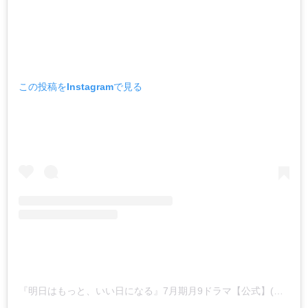
この投稿をInstagramで見る
『明日はもっと、いい日になる』7月期月9ドラマ【公式】(@ashitawa_motto)がシェアした投稿