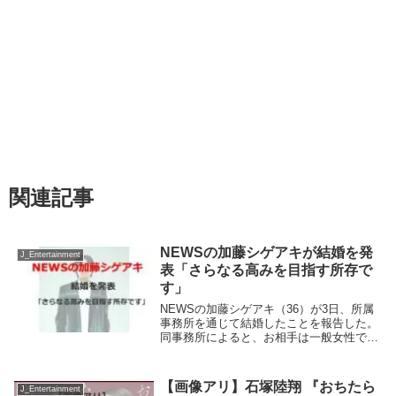
関連記事
NEWSの加藤シゲアキが結婚を発
J_Entertainment
表「さらなる高みを目指す所存で
す」
NEWSの加藤シゲアキ（36）が3日、所属
事務所を通じて結婚したことを報告した。
同事務所によると、お相手は一般女性で、
既に代理人が都内の区役所に婚姻届を提出
しているという。さらなる高みを目指す加
藤は報道関係者にコメントを発表。「私事
【画像アリ】石塚陸翔 『おちたら
J_Entertainment
で恐縮で...