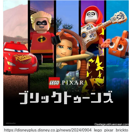
https://disneyplus.disney.co.jp/news/2024/0904_lego_pixar_brickto