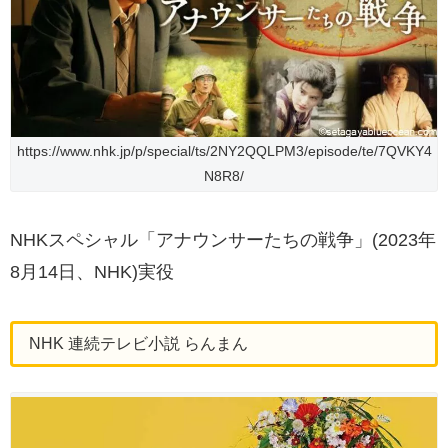
https://www.nhk.jp/p/special/ts/2NY2QQLPM3/episode/te/7QVKY4
N8R8/
NHKスペシャル「アナウンサーたちの戦争」(2023年
8月14日、NHK)実役
NHK 連続テレビ小説 らんまん