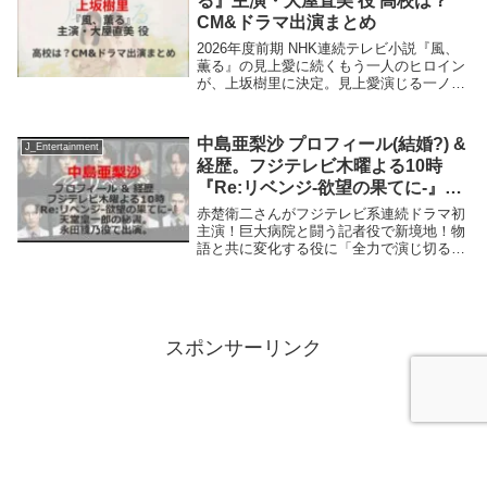
る』主演・大屋直美 役 高校は？
CM&ドラマ出演まとめ
2026年度前期 NHK連続テレビ小説『風、
薫る』の見上愛に続くもう一人のヒロイン
が、上坂樹里に決定。見上愛演じる一ノ瀬
りんと“最強のバディ”になっていく大家直
美を上坂樹里が演じる。さて上坂樹里さん
の出身高校は？過去出演したCMやテレビ
中島亜梨沙 プロフィール(結婚?) &
J_Entertainment
ドラ...
経歴。フジテレビ木曜よる10時
『Re:リベンジ-欲望の果てに-』天
堂皇一郎の秘書。永田綾乃役で出
赤楚衛二さんがフジテレビ系連続ドラマ初
演。
主演！巨大病院と闘う記者役で新境地！物
語と共に変化する役に「全力で演じ切る」
「野心」と「復讐心」が入り乱れた「欲
望」だらけのリベンジサスペンス！中島亜
梨沙、天堂皇一郎の秘書。永田綾乃役とし
て登場。さて、...
スポンサーリンク