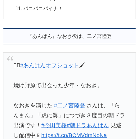
パニパニパイナ！
『あんぱん』なおき役は、二ノ宮陸登
🏃‍♀️
#あんぱんオフショット
🖌
焼け野原で出会った少年・なおき。
なおきを演じた
#二ノ宮陸登
さんは、「ら
んまん」「虎に翼」につづき３度目の朝ドラ
出演です！
#今田美桜
#朝ドラあんぱん
見逃
し配信中📱
https://t.co/BCMVdmNoNa