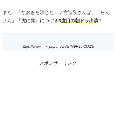
また、「なおきを演じた二ノ宮陸登さんは、『らん
まん』『虎に翼』につづき
3度目の朝ドラ出演
!
https://www.nhk.jp/p/anpan/ts/M9R26K3JZ3/
スポンサーリンク