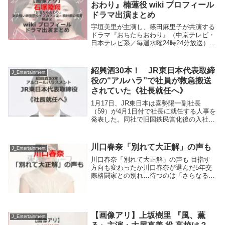
おわり』楠蓮役 wiki プロフィール
ドラマ出演まとめ
宇垣美里が主演し、篠田麻里子が共演する
ドラマ『おちたらおわり』（中京テレビ・
日本テレビ系／毎週水曜24時24分放送）の
第1回が7月1日深夜に放送される。すえの
ぶけいこの同名コミックを実写ドラマ化す
る“女たちのサバイバルサスペンス”。新築
紹興酒30本！ JR東日本代表取締
J_Entertainment
タワ...
役の“アルハラ”で社員が救急搬送
されていた《社長就任へ》
1月17日、JR東日本は喜勢陽一副社長
（59）が4月1日付で社長に就任する人事を
発表した。同社で旧国鉄民営化後の入社組
が社長になるのは初のこと。会見で「新し
い時代を社員と一緒に築いていきたい」と
意欲を示したという喜勢氏。しかし喜勢氏
川口春奈「別れて大正解」の声も
J_Entertainment
を巡って...
川口春奈「別れて大正解」の声も 目指す
方向も変わったか川口春奈が選んだ5年交
際格闘家との別れ…待つのは「さらなる飛
躍」と「明るい未来」すれ違いが続いた人
気女優の川口春奈（29）が破局だ。交際相
手の格闘家、矢地祐介（33）とは交際を報
じられて...
【画像アリ】上坂樹里 『風、薫
J_Entertainment