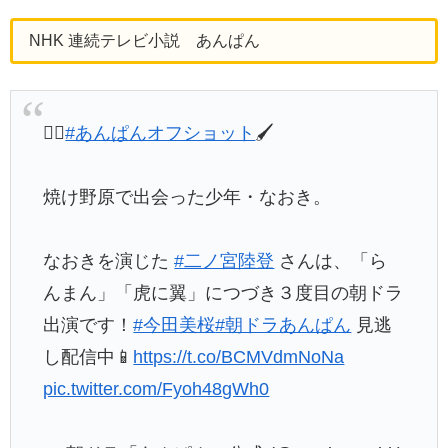
NHK 連続テレビ小説 あんぱん
🏃‍♀️
#あんぱんオフショット
🖌
焼け野原で出会った少年・なおき。
なおきを演じた
#二ノ宮陸登
さんは、「ら
んまん」「虎に翼」につづき３度目の朝ドラ
出演です！
#今田美桜
#朝ドラあんぱん
見逃
し配信中📱
https://t.co/BCMVdmNoNa
pic.twitter.com/Fyoh48gWh0