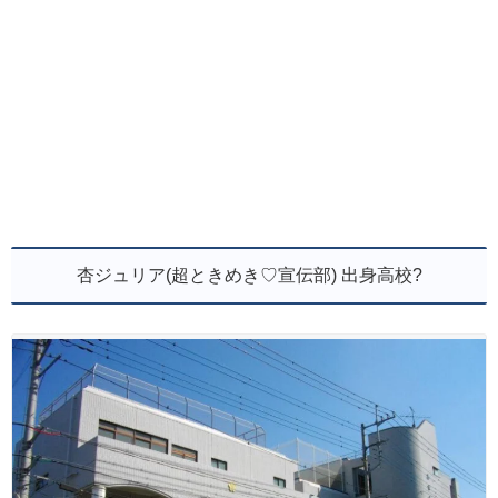
杏ジュリア(超ときめき♡宣伝部) 出身高校?