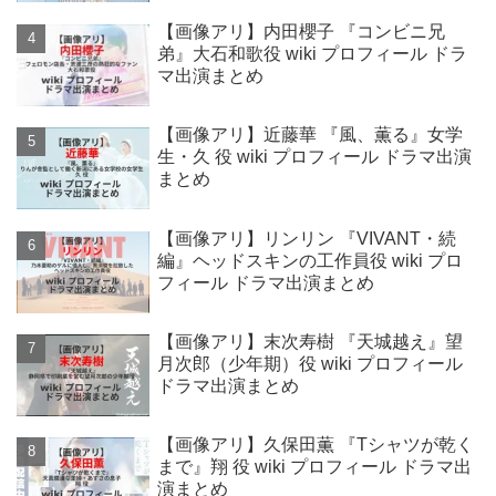
【画像アリ】内田櫻子 『コンビニ兄
弟』大石和歌役 wiki プロフィール ドラ
マ出演まとめ
【画像アリ】近藤華 『風、薫る』女学
生・久 役 wiki プロフィール ドラマ出演
まとめ
【画像アリ】リンリン 『VIVANT・続
編』ヘッドスキンの工作員役 wiki プロ
フィール ドラマ出演まとめ
【画像アリ】末次寿樹 『天城越え』望
月次郎（少年期）役 wiki プロフィール
ドラマ出演まとめ
【画像アリ】久保田薫 『Tシャツが乾く
まで』翔 役 wiki プロフィール ドラマ出
演まとめ