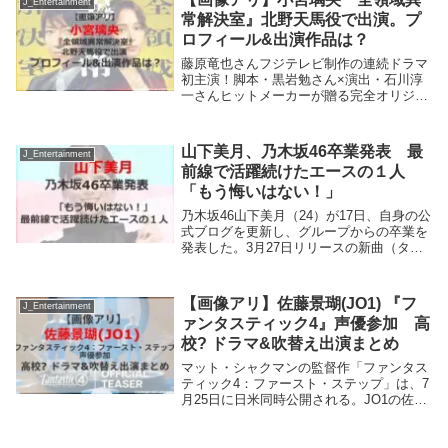
J_Entertainment
ル...
常解決室』北野天馬役で出演。プ
ロフィール&出演作品は？
藤原竜也さんフジテレビ制作の連続ドラマ
初主演！脚本・黒岩勉さん×演出・石川淳
一さんヒットメーカーが贈る完全オリジナ
ル作品最先端科学でも解決できない“不可
解な異常事件”に挑む本格ミステリードラ
マ小宮璃央、北野天馬役で登場。警視庁捜
山下美月、乃木坂46卒業発表 最
J_Entertainment
査一課 ヒル...
前線で活躍続けたエースの１人
「もう悔いはない！」
乃木坂46山下美月（24）が17日、自身の公
式ブログを更新し、グループからの卒業を
発表した。3月27日リリースの新曲（タイ
トル未定）が最後の参加シングルとなり、
5月に卒業コンサートを開催する。もう悔
いはない「決心」のタイトルで記事を投稿
【画像アリ】佐藤景瑚(JO1) 『フ
J_Entertainment
し「...
ァンタスティック4』声優参加 高
校? ドラマ&吹替え出演まとめ
マット・シャクマンの監督作「ファンタス
ティック4：ファースト・ステップ」は、7
月25日に日米同時公開される。JO1の佐藤
景瑚さんが今作の日本語吹替版に“一言”声
優として参加する。さて、佐藤景瑚さんの
出身高校は? これまで出演したテレビドラ