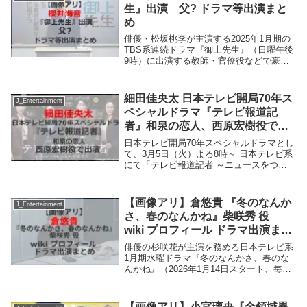
生』出演 父? ドラマ等出演まと
め
俳優・松坂桃李が主演する2025年1月期の
TBS系連続ドラマ『御上先生』（日曜午後
9時）に出演する教師・官僚役などで豪
華・多彩なキャストが発表され、その中に
俳優・櫻井海音がいる。俳優・櫻井海音に
ついて紹介します。櫻井海音 『御上先
細田佳央太 日本テレビ開局70年ス
J_Entertainment
生』出演...
ペシャルドラマ『テレビ報道記
者』和泉の恋人、西原宏樹役で出
演。
日本テレビ開局70年スペシャルドラマとし
て、3月5日（火）よる8時～ 日本テレビ系
にて「テレビ報道記者 ～ニュースをつな
いだ女たち～」の放送が決定！日本テレビ
の報道記者ら80人に徹底取材を行い、実話
をもとにテレビ史に残るニュースの裏側を
【画像アリ】倉悠貴 『冬のなんか
J_Entertainment
ドラ...
さ、春のなんかね』柴咲秀 役
wiki プロフィール ドラマ出演まと
め
俳優の杉咲花が主演を務める日本テレビ系
1月期水曜ドラマ『冬のなんかさ、春のな
んかね』（2026年1月14日スタート、毎週
水曜 後10：00）。主人公・土田文菜（杉
咲花）の高校時代の恋人・柴咲秀役を倉悠
貴さんが演じる。倉悠貴さんのプロフィー
【画像アリ】小宮璃央『全領域異