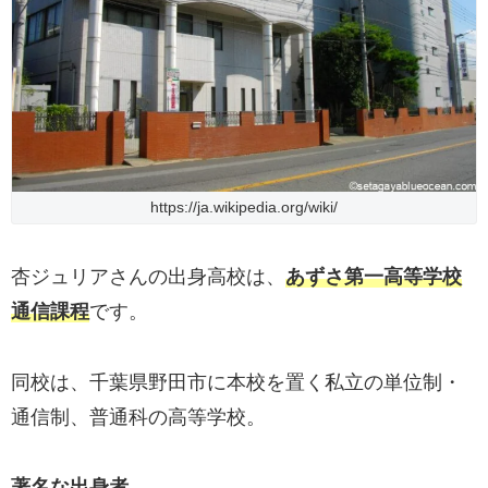
https://ja.wikipedia.org/wiki/
杏ジュリアさんの出身高校は、
あずさ第一高等学校
通信課程
です。
同校は、千葉県野田市に本校を置く私立の単位制・
通信制、普通科の高等学校。
著名な出身者