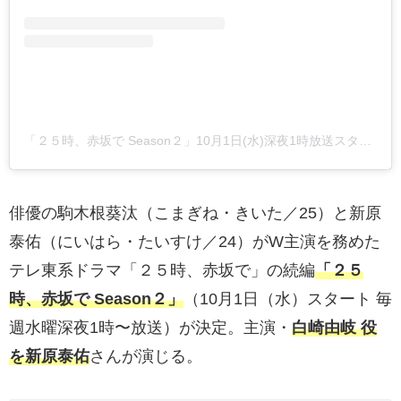
「２５時、赤坂で Season２」10月1日(水)深夜1時放送スタート【テレ東公式】(@25ji_akasakade)がシェアした投稿
俳優の駒木根葵汰（こまぎね・きいた／25）と新原
泰佑（にいはら・たいすけ／24）がW主演を務めた
テレ東系ドラマ「２５時、赤坂で」の続編
「２５
時、赤坂で Season２」
（10月1日（水）スタート 毎
週水曜深夜1時〜放送）が決定。主演・
白崎由岐 役
を新原泰佑
さんが演じる。