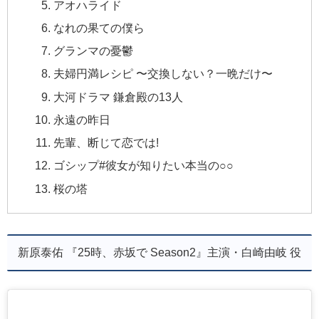
アオハライド
なれの果ての僕ら
グランマの憂鬱
夫婦円満レシピ 〜交換しない？一晩だけ〜
大河ドラマ 鎌倉殿の13人
永遠の昨日
先輩、断じて恋では!
ゴシップ#彼女が知りたい本当の○○
桜の塔
新原泰佑 『25時、赤坂で Season2』主演・白崎由岐 役