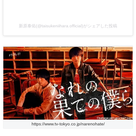
新原泰佑(@taisukeniihara.official)がシェアした投稿
https://www.tv-tokyo.co.jp/narenohate/