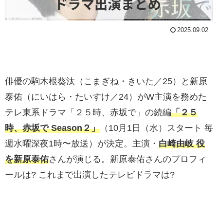
2025.09.02
俳優の駒木根葵汰（こまぎね・きいた／25）と新原
泰佑（にいはら・たいすけ／24）がW主演を務めた
テレ東系ドラマ「２５時、赤坂で」の続編
「２５
時、赤坂で Season２」
（10月1日（水）スタート 毎
週水曜深夜1時〜放送）が決定。主演・
白崎由岐 役
を新原泰佑
さんが演じる。新原泰佑さんのプロフィ
ールは? これまで出演したテレビドラマは?