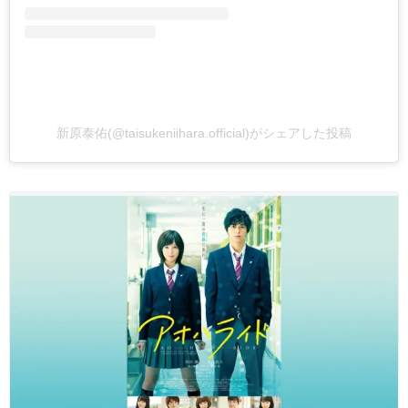
新原泰佑(@taisukeniihara.official)がシェアした投稿