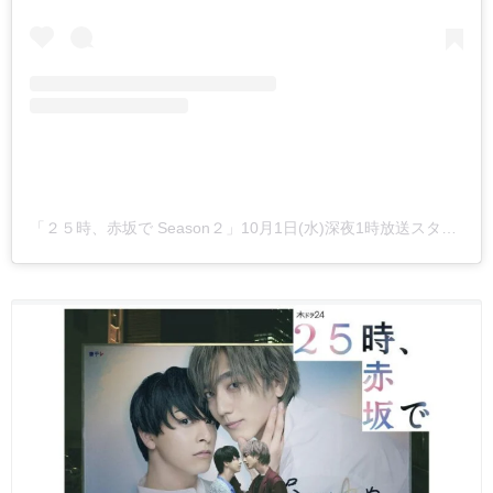
「２５時、赤坂で Season２」10月1日(水)深夜1時放送スタート【テレ東公式】(@25ji_akasakade)がシェアした投稿