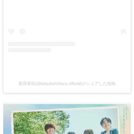
新原泰佑(@taisukeniihara.official)がシェアした投稿