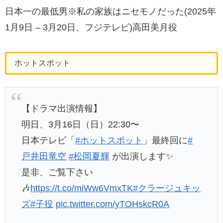
日本一の最低男※私の家族はニセモノだった(2025年
1月9日 – 3月20日、フジテレビ)高田美月役
ホットスポット
【ドラマ出演情報】
明日、3月16日（日）22:30〜
日本テレビ「
#ホットスポット
」最終回に
#
戸井田竜空
#松岡夏輝
が出演します✨
是非、ご覧下さい
🎶
https://t.co/miWw6VmxTK
#クラージュキッ
ズ
#子役
pic.twitter.com/yTOHskcR0A