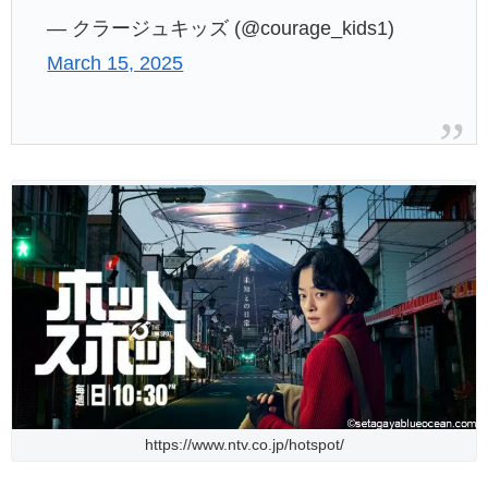
— クラージュキッズ (@courage_kids1)
March 15, 2025
https://www.ntv.co.jp/hotspot/