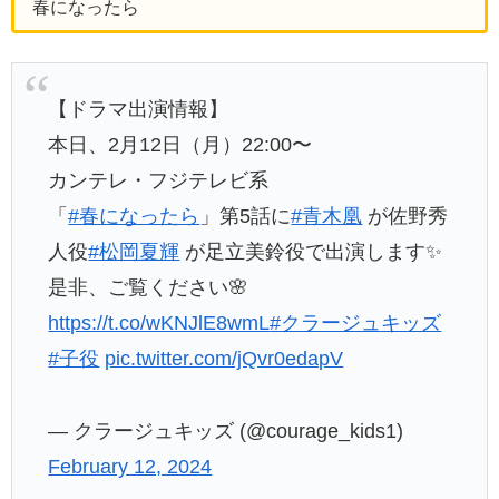
春になったら
【ドラマ出演情報】
本日、2月12日（月）22:00〜
カンテレ・フジテレビ系
「
#春になったら
」第5話に
#青木凰
が佐野秀
人役
#松岡夏輝
が足立美鈴役で出演します✨
是非、ご覧ください🌸
https://t.co/wKNJlE8wmL
#クラージュキッズ
#子役
pic.twitter.com/jQvr0edapV
— クラージュキッズ (@courage_kids1)
February 12, 2024