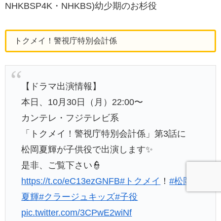
NHKBSP4K・NHKBS)幼少期のお杉役
トクメイ！警視庁特別会計係
【ドラマ出演情報】
本日、10月30日（月）22:00〜
カンテレ・フジテレビ系
「トクメイ！警視庁特別会計係」第3話に
松岡夏輝が子供役で出演します✨
是非、ご覧下さい👮
https://t.co/eC13ezGNFB
#トクメイ
！
#松岡
夏輝
#クラージュキッズ
#子役
pic.twitter.com/3CPwE2wiNf