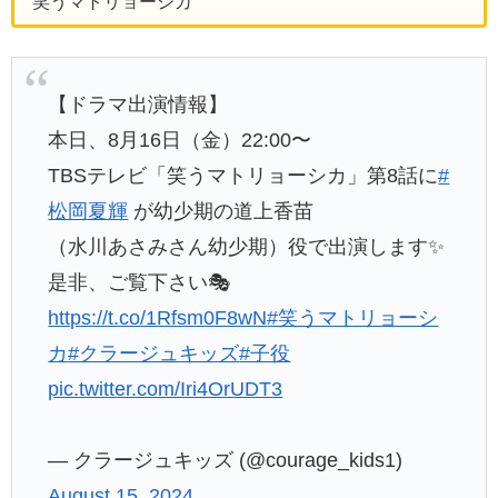
笑うマトリョーシカ
【ドラマ出演情報】
本日、8月16日（金）22:00〜
TBSテレビ「笑うマトリョーシカ」第8話に
#
松岡夏輝
が幼少期の道上香苗
（水川あさみさん幼少期）役で出演します✨
是非、ご覧下さい🎭
https://t.co/1Rfsm0F8wN
#笑うマトリョーシ
カ
#クラージュキッズ
#子役
pic.twitter.com/Iri4OrUDT3
— クラージュキッズ (@courage_kids1)
August 15, 2024