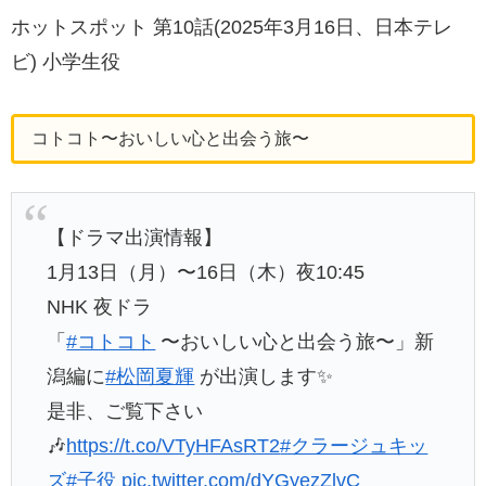
ホットスポット 第10話(2025年3月16日、日本テレ
ビ) 小学生役
コトコト〜おいしい心と出会う旅〜
【ドラマ出演情報】
1月13日（月）〜16日（木）夜10:45
NHK 夜ドラ
「
#コトコト
〜おいしい心と出会う旅〜」新
潟編に
#松岡夏輝
が出演します✨
是非、ご覧下さい
🎶
https://t.co/VTyHFAsRT2
#クラージュキッ
ズ
#子役
pic.twitter.com/dYGyezZlvC