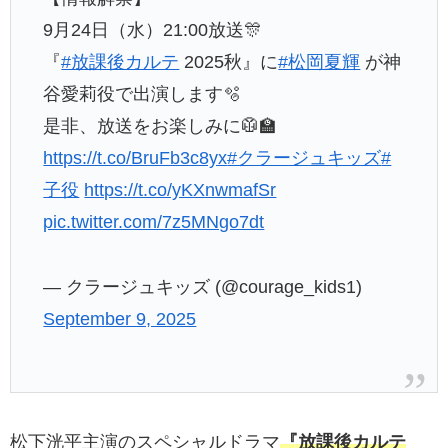
9月24日（水）21:00放送🎊
『
#放課後カルテ
2025秋』に
#松岡夏輝
が神
谷愛莉役で出演します🫧
是非、放送をお楽しみに🥼🏫
https://t.co/BruFb3c8yx
#クラージュキッズ
#
子役
https://t.co/yKXnwmafSr
pic.twitter.com/7z5MNgo7dt
— クラージュキッズ (@courage_kids1)
September 9, 2025
松下洸平主演のスペシャルドラマ
『放課後カルテ