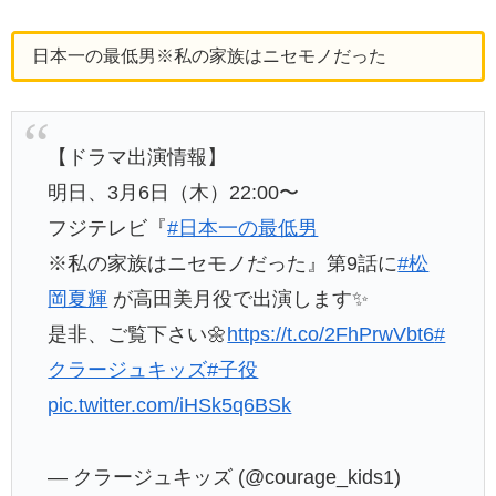
日本一の最低男※私の家族はニセモノだった
【ドラマ出演情報】
明日、3月6日（木）22:00〜
フジテレビ『
#日本一の最低男
※私の家族はニセモノだった』第9話に
#松
岡夏輝
が高田美月役で出演します✨
是非、ご覧下さい🌼
https://t.co/2FhPrwVbt6
#
クラージュキッズ
#子役
pic.twitter.com/iHSk5q6BSk
— クラージュキッズ (@courage_kids1)