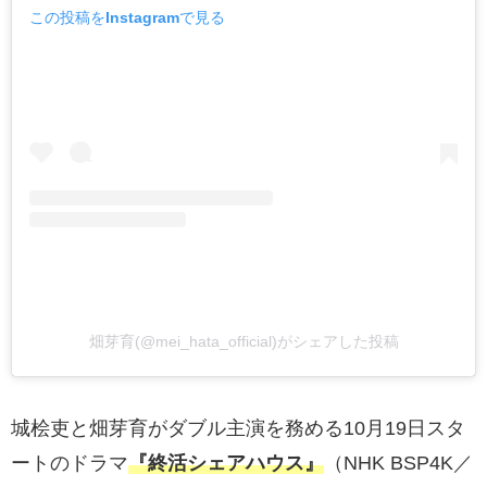
この投稿をInstagramで見る
畑芽育(@mei_hata_official)がシェアした投稿
城桧吏と畑芽育がダブル主演を務める10月19日スタ
ートのドラマ
『終活シェアハウス』
（NHK BSP4K／