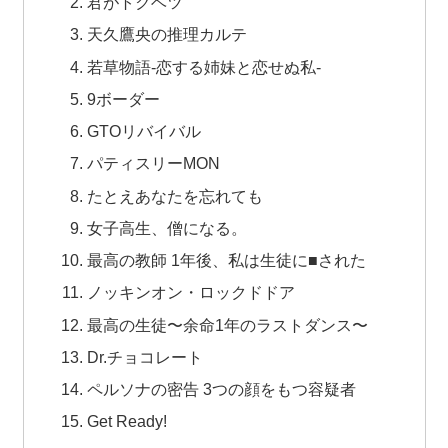
君がトクベツ
天久鷹央の推理カルテ
若草物語-恋する姉妹と恋せぬ私-
9ボーダー
GTOリバイバル
パティスリーMON
たとえあなたを忘れても
女子高生、僧になる。
最高の教師 1年後、私は生徒に■された
ノッキンオン・ロックドドア
最高の生徒〜余命1年のラストダンス〜
Dr.チョコレート
ペルソナの密告 3つの顔をもつ容疑者
Get Ready!