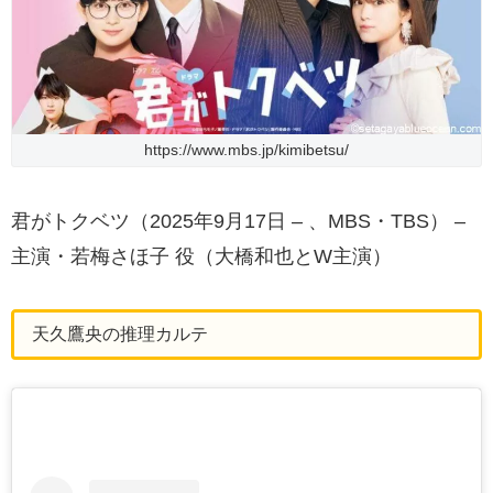
https://www.mbs.jp/kimibetsu/
君がトクベツ（2025年9月17日 – 、MBS・TBS） –
主演・若梅さほ子 役（大橋和也とW主演）
天久鷹央の推理カルテ