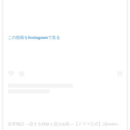
この投稿をInstagramで見る
若草物語 ―恋する姉妹と恋せぬ私―【ドラマ公式】(@wakakusa_ntv)がシェアした投稿