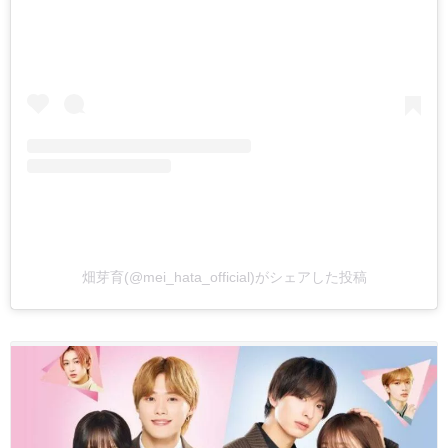
畑芽育(@mei_hata_official)がシェアした投稿