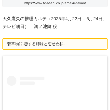
https://www.tv-asahi.co.jp/ameku-takao/
天久鷹央の推理カルテ（2025年4月22日 – 6月24日、
テレビ朝日） – 鴻ノ池舞 役
若草物語-恋する姉妹と恋せぬ私-