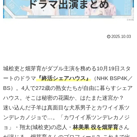
2025.10.03
城桧吏と畑芽育がダブル主演を務める10月19日スタ
ートのドラマ
『終活シェアハウス』
（NHK BSP4K／
BS）。4人で272歳の熟女たちが自由に暮らすシェア
ハウス。そこは秘密の花園か、はたまた迷宮か？
迷い込んだ子羊は真面目な犬系男子とカワイイ系ツ
ンデレカノジョで…。「カワイイ系ツンデレカノジ
ョ」・翔太(城桧吏)の恋人・
林美果 役を畑芽育
さん
が演じる。畑芽育さんのプロフィール? これまで出