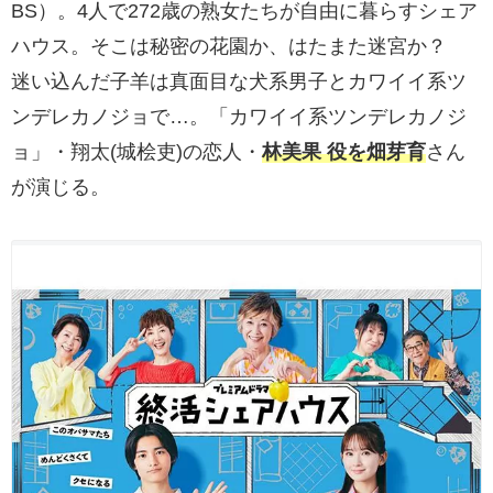
BS）。4人で272歳の熟女たちが自由に暮らすシェア
ハウス。そこは秘密の花園か、はたまた迷宮か？
迷い込んだ子羊は真面目な犬系男子とカワイイ系ツ
ンデレカノジョで…。「カワイイ系ツンデレカノジ
ョ」・翔太(城桧吏)の恋人・
林美果 役を畑芽育
さん
が演じる。