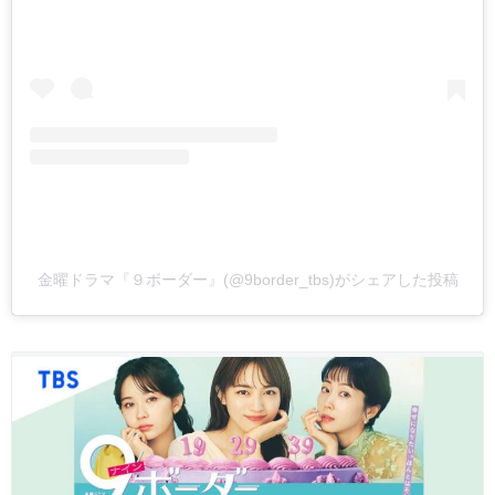
金曜ドラマ『９ボーダー』(@9border_tbs)がシェアした投稿