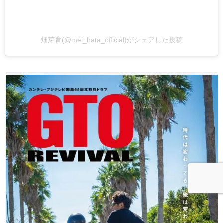
畑芽育(@mei_hata_official)がシェアした投稿