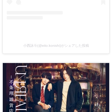
小西詠斗(@eito.konishi)がシェアした投稿