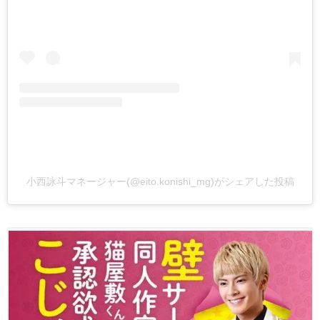
小西詠斗マネージャー(@eito.konishi_mg)がシェアした投稿