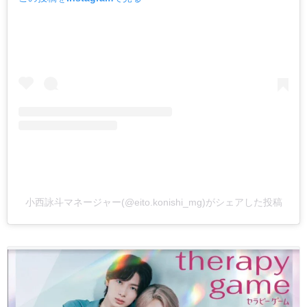
小西詠斗マネージャー(@eito.konishi_mg)がシェアした投稿