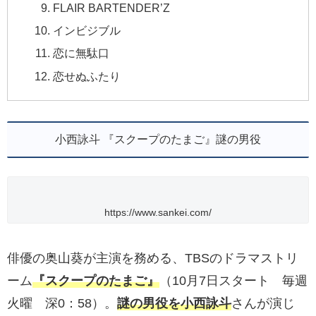
FLAIR BARTENDER’Z
インビジブル
恋に無駄口
恋せぬふたり
小西詠斗 『スクープのたまご』謎の男役
https://www.sankei.com/
俳優の奥山葵が主演を務める、TBSのドラマストリ
ーム
『スクープのたまご』
（10月7日スタート 毎週
火曜 深0：58）。
謎の男役を小西詠斗
さんが演じ