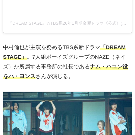
『DREAM STAGE』✰TBS系26年1月期金曜ドラマ《公式》(@dreamstage_tbs)がシェアした投稿
中村倫也が主演を務めるTBS系新ドラマ
「DREAM
STAGE」
。7人組ボーイズグループのNAZE（ネイ
ズ）が所属する事務所の社長である
ナム・ハユン役
をハ・ヨンス
さんが演じる。