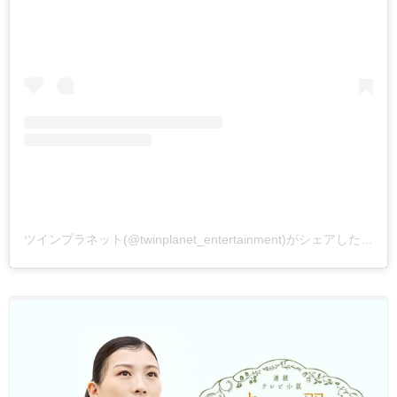
ツインプラネット(@twinplanet_entertainment)がシェアした投稿