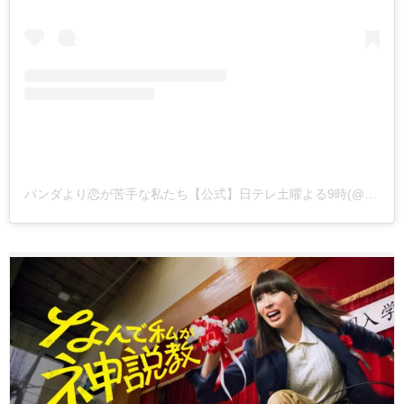
パンダより恋が苦手な私たち【公式】日テレ土曜よる9時(@pankoi_ntv)がシェアした投稿