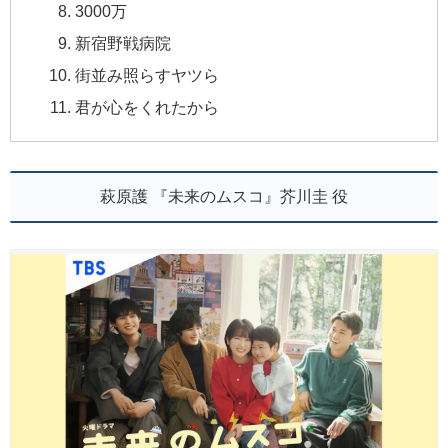
3000万
新宿野戦病院
街並み照らすヤツら
君が心をくれたから
萩原護 『未来のムスコ』芥川圭 役