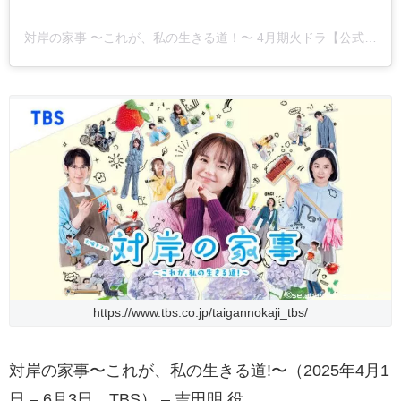
対岸の家事 〜これが、私の生きる道！〜 4月期火ドラ【公式】(@taigan_tbs)がシェアした投稿
https://www.tbs.co.jp/taigannokaji_tbs/
対岸の家事〜これが、私の生きる道!〜（2025年4月1
日 – 6月3日、TBS） – 吉田明 役