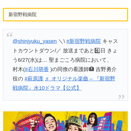
新宿野戦病院
@shinjyuku_yasen
＼\
#新宿野戦病院
キャス
トカウントダウン/／ 放送まであと6️⃣日 きょ
う6/27(水)は… 聖まごころ病院において、
村木(
#石川萌香
)の同僚の看護師🏥 吉野勇介
役の
#萩原護
♬ オリジナル楽曲 – 『新宿野
戦病院』水10ドラマ【公式】