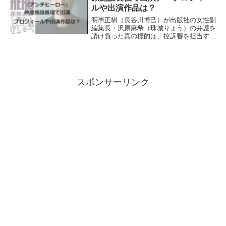
ルや出演作品は？
明墨正樹（長谷川博己）が出版社の女性副
編集長・沢原麻希（珠城りょう）の弁護を
請け負った真の標的は、控訴審を担当する
判事・瀬古成美（神野三鈴）だった。瀬古
判事は、12年前に起きた糸井一家殺人事件
の裁判長を務め、志水裕策（緒形直人）に
死刑を言い...
スポンサーリンク