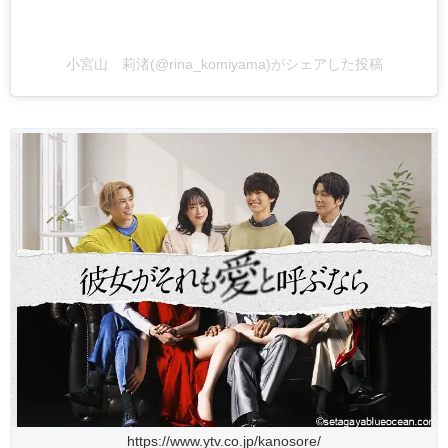
小宮山 莉渚(@rina_komiyama)がシェアした投稿
https://www.ytv.co.jp/kanosore/