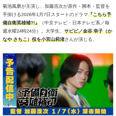
菊池風磨が主演し、加藤浩次が原作・脚本・監督を
手掛ける2026年1月7日スタートのドラマ
『こちら予
備自衛英雄補?!』
（中京テレビ・日本テレビ系／毎
週水曜24時24分）。大学生、
サピピ／金谷 幸子（か
なや さちこ）役を小宮山莉渚
さんが演じる。