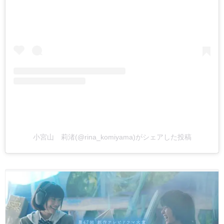
小宮山 莉渚(@rina_komiyama)がシェアした投稿