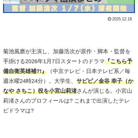
2025.12.18
菊池風磨が主演し、加藤浩次が原作・脚本・監督を
手掛ける2026年1月7日スタートのドラマ
『こちら予
備自衛英雄補?!』
（中京テレビ・日本テレビ系／毎
週水曜24時24分）。大学生、
サピピ／金谷 幸子（か
なや さちこ）役を小宮山莉渚
さんが演じる。小宮山
莉渚さんのプロフィールは? これまで出演したテレ
ビドラマは?