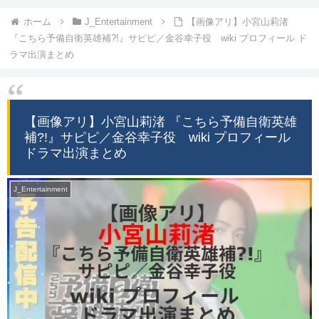
ホーム
J_Entertainment
【画像アリ】小宮山莉渚
『こちら予備自衛英雄補?!』サピピ／金谷幸子役 wiki プロフィール ド
ラマ出演まとめ
【画像アリ】小宮山莉渚 『こちら予備自衛英雄
補?!』サピピ／金谷幸子役 wiki プロフィール
ドラマ出演まとめ
J_Entertainment