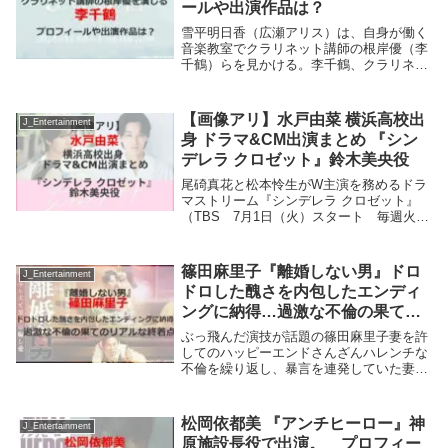
ールや出演作品は？
雪平明日香（広瀬アリス）は、自身が働く
音楽教室でクラリネット講師の根岸優（李
千鶴）らを見かける。李千鶴、クラリネッ
ト講師の根岸優役として登場。さて、クラ
リネット講師の根岸優役を演じる李千鶴を
紹介します。この記事でわかること。 李
【画像アリ】水戸由菜 横浜高校出
J_Entertainment
千鶴のプロフ...
身 ドラマ&CM出演まとめ 『シン
デレラ クロゼット』鈴木美央役
尾碕真花と松本怜生がW主演を務めるドラ
マストリーム『シンデレラ クロゼット』
（TBS 7月1日（火）スタート 毎週火
曜 深夜0時58分～1時28分）素顔から整形
並みに変わる“詐欺メイク”で一躍有名とな
った超人気美容系インフルエンサー・ミオ
篠田麻里子『離婚しない男』ドロ
J_Entertainment
リ...
ドロした醜さを内包したエンディ
ングに納得…過激な不倫の果ての
リアルな終着点
ぶっ飛んだ演技が話題の篠田麻里子妻を許
してのハッピーエンドさんざんハレンチな
不倫を繰り返し、暴言を連発していた妻を
許してのハッピーエンド。伊藤淳史主演
『離婚しない男-サレ夫と悪嫁の騙し愛-』
（テレビ朝日系）が、3月16日（土）深夜
松岡依都美 『アンチヒーロー』神
J_Entertainment
に最終話（...
原施設長役で出演。 プロフィー