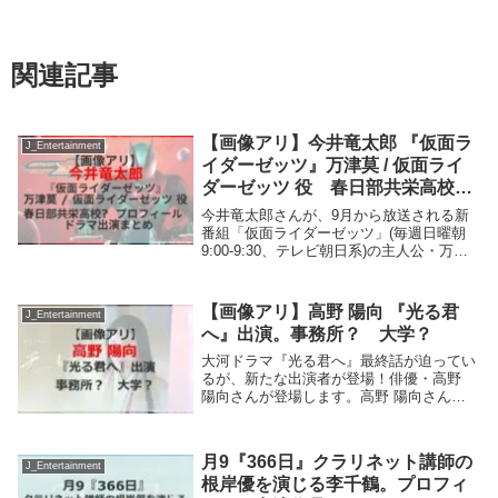
関連記事
【画像アリ】今井竜太郎 『仮面ラ
J_Entertainment
イダーゼッツ』万津莫 / 仮面ライ
ダーゼッツ 役 春日部共栄高校?
Wiki プロフィール ドラマ出演ま
今井竜太郎さんが、9月から放送される新
とめ
番組「仮面ライダーゼッツ」(毎週日曜朝
9:00-9:30、テレビ朝日系)の主人公・万津
莫(よろづ・ばく)役に決定。今井竜太郎さ
んの出身高校は? これまでのテレビドラマ
出演は?今井竜太郎 『仮面ライダーゼ...
【画像アリ】高野 陽向 『光る君
J_Entertainment
へ』出演。事務所？ 大学？
大河ドラマ『光る君へ』最終話が迫ってい
るが、新たな出演者が登場！俳優・高野
陽向さんが登場します。高野 陽向さんに
関する情報も合わせて紹介します。高野
陽向 『光る君へ』出演俳優・高野 陽向、
大河ドラマ『光る君へ』最終話に出演。後
月9『366日』クラリネット講師の
一条天皇役...
J_Entertainment
根岸優を演じる李千鶴。プロフィ