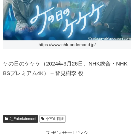
https://www.nhk-ondemand.jp/
ケの日のケケケ（2024年3月26日、NHK総合・NHK
BSプレミアム4K） – 皆見樹李 役
J_Entertainment
小宮山莉渚
スポンサーリンク