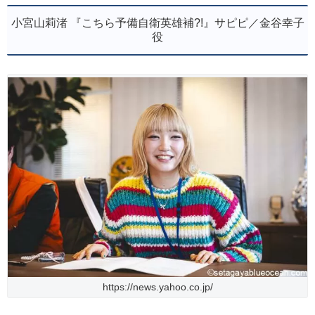
小宮山莉渚 『こちら予備自衛英雄補?!』サピピ／金谷幸子
役
https://news.yahoo.co.jp/