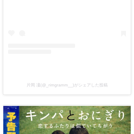
片岡 凜(@_rimgramm__)がシェアした投稿