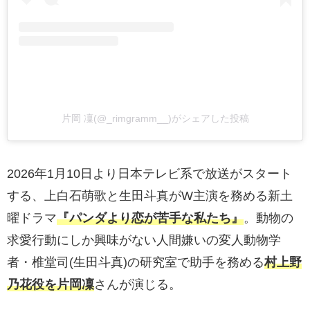
片岡 凜(@_rimgramm__)がシェアした投稿
2026年1月10日より日本テレビ系で放送がスタート
する、上白石萌歌と生田斗真がW主演を務める新土
曜ドラマ
『パンダより恋が苦手な私たち』
。動物の
求愛行動にしか興味がない人間嫌いの変人動物学
者・椎堂司(生田斗真)の研究室で助手を務める
村上野
乃花役を片岡凜
さんが演じる。