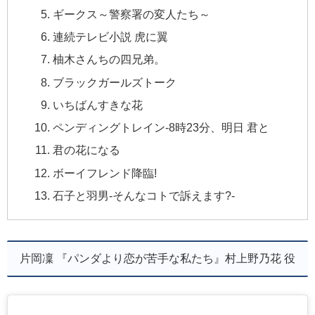
ギークス～警察署の変人たち～
連続テレビ小説 虎に翼
柚木さんちの四兄弟。
ブラックガールズトーク
いちばんすきな花
ペンディングトレイン-8時23分、明日 君と
君の花になる
ボーイフレンド降臨!
石子と羽男-そんなコトで訴えます?-
片岡凜 『パンダより恋が苦手な私たち』村上野乃花 役