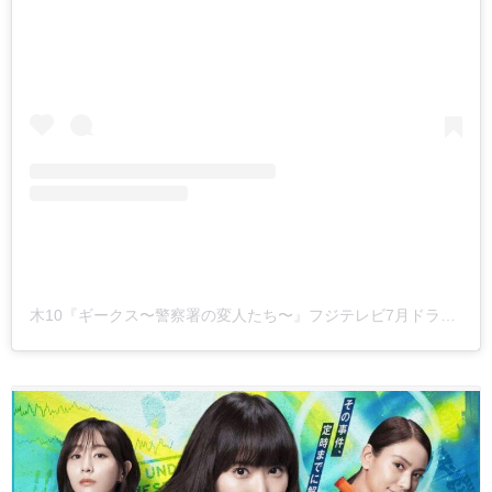
木10『ギークス〜警察署の変人たち〜』フジテレビ7月ドラマ公式(@geeks_fujitv)がシェアした投稿