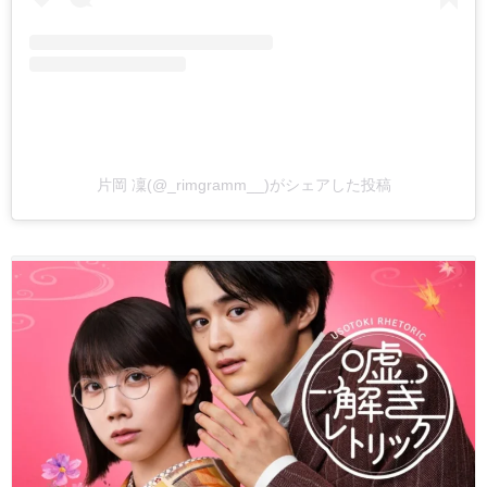
片岡 凜(@_rimgramm__)がシェアした投稿