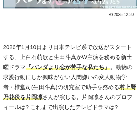
2025.12.30
2026年1月10日より日本テレビ系で放送がスタート
する、上白石萌歌と生田斗真がW主演を務める新土
曜ドラマ
『パンダより恋が苦手な私たち』
。動物の
求愛行動にしか興味がない人間嫌いの変人動物学
者・椎堂司(生田斗真)の研究室で助手を務める
村上野
乃花役を片岡凜
さんが演じる。片岡凜さんのプロフ
ィールは? これまで出演したテレビドラマは?