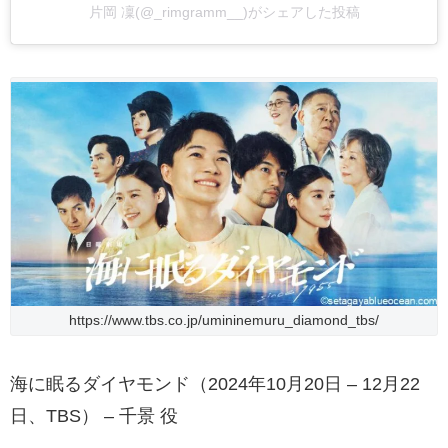
片岡 凜(@_rimgramm__)がシェアした投稿
https://www.tbs.co.jp/umininemuru_diamond_tbs/
海に眠るダイヤモンド（2024年10月20日 – 12月22
日、TBS） – 千景 役