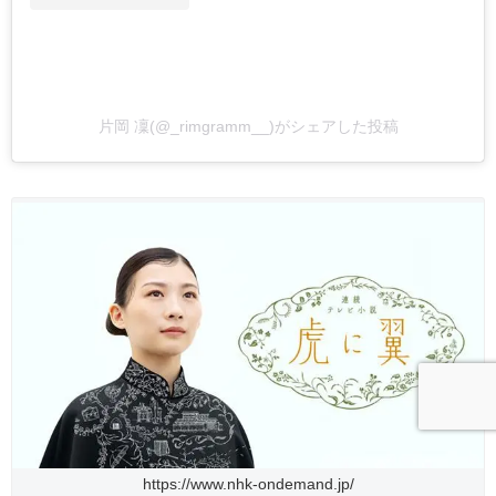
片岡 凜(@_rimgramm__)がシェアした投稿
https://www.nhk-ondemand.jp/