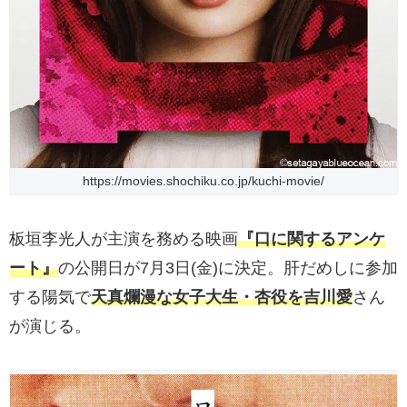
https://movies.shochiku.co.jp/kuchi-movie/
板垣李光人が主演を務める映画
『口に関するアンケ
ート』
の公開日が7月3日(金)に決定。肝だめしに参加
する陽気で
天真爛漫な女子大生・杏役を吉川愛
さん
が演じる。