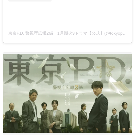
東京P.D. 警視庁広報2係┊︎1月期火9ドラマ【公式】(@tokyopd_fujitv)がシェアした投稿