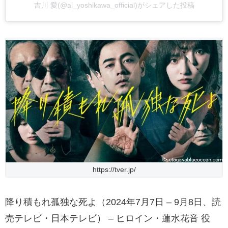
吉川 愛(@ai_yoshikawa_official)がシェアした投稿
https://tver.jp/
降り積もれ孤独な死よ（2024年7月7日 – 9月8日、読
売テレビ・日本テレビ） – ヒロイン・蓮水花音 役