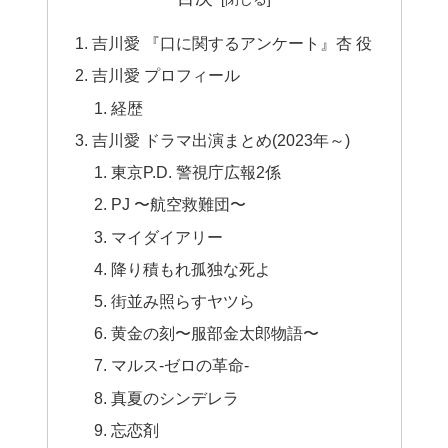
吉川愛 『口に関するアンケート』杏 役
吉川愛 プロフィール
経歴
吉川愛 ドラマ出演まとめ(2023年～)
東京P.D. 警視庁広報2係
PJ 〜航空救難団〜
マイダイアリー
降り積もれ孤独な死よ
街並み照らすヤツら
黄金の刻〜服部金太郎物語〜
マルス-ゼロの革命-
真夏のシンデレラ
忘恋剤