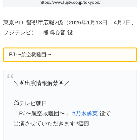
https://www.fujitv.co.jp/tokyopd/
東京P.D. 警視庁広報2係（2026年1月13日 – 4月7日、
フジテレビ） – 熊崎心音 役
PJ 〜航空救難団〜
＼🌟出演情報解禁🌟／
📺テレビ朝日
「PJ〜航空救難団〜」
#乃木勇菜
役で
出演させていただきます‼️👏🏻