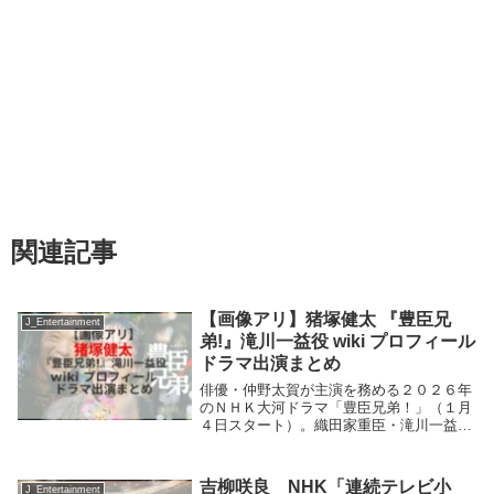
関連記事
【画像アリ】猪塚健太 『豊臣兄
J_Entertainment
弟!』滝川一益役 wiki プロフィール
ドラマ出演まとめ
俳優・仲野太賀が主演を務める２０２６年
のＮＨＫ大河ドラマ「豊臣兄弟！」（１月
４日スタート）。織田家重臣・滝川一益役
を猪塚健太さんが演じる。猪塚健太さんの
プロフィールは? これまで出演したテレビ
ドラマやCMは?猪塚健太 『豊臣兄弟!』滝
吉柳咲良 NHK「連続テレビ小
J_Entertainment