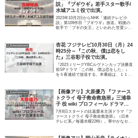
川一益...
説」『ブギウギ』若手スター歌手/
水城アユミ役で出演。
2023年10月2日からNHK「連続テレビ小
説」第109作目『ブギウギ』放送。戦後の
歌手で「ブギの女王」といわれた笠置シヅ
子をモデルにしたフィクションとして制作
される。本作のヒロイン・福來スズ子（ふ
くらい すずこ）は「香川生まれの大阪育
杏花 フジテレビ10月30日（月）24
J_Entertainment
ち」...
時25分～『この秋、僕は恋をし
た』三谷彩子役で出演。
『2023ＪリーグYBCルヴァンカップ決勝直
前SPドラマ「この秋、僕は恋をした」』
を５夜連続で放送する。本番組は、１１月
４日（土）13時より生中継でお届けする
『2023ＪリーグYBCルヴァンカップ決勝
アビスパ福岡×浦和レッズ』を熱く盛り
【画像アリ】大原優乃 『ファース
J_Entertainment
上...
トクライ 母子救命救急班』三浦恭
子 役 wiki プロフィール ドラマ出
演まとめ
7月8日スタートの比嘉愛未主演ドラマ『フ
ァーストクライ 母子救命救急班』（日本
テレビ系／毎週水曜22時）。華やかなセレ
ブ病院を舞台に、母と子の命を守る母子救
命救急班の奮闘を描くメディカル・エンタ
ーテインメント。片耳に難聴を抱えながら