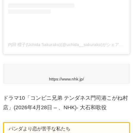
内田 櫻子(Uchida Sakurako)(@uchida__sakurako)がシェアした投稿
https://www.nhk.jp/
ドラマ10「コンビニ兄弟 テンダネス門司港こがね村
店」(2026年4月28日 – 、NHK)- 大石和歌役
パンダより恋が苦手な私たち