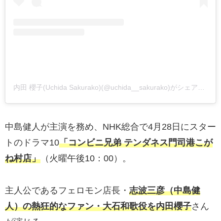
内田 櫻子(Uchida Sakurako)(@uchida__sakurako)がシェアした投稿
中島健人が主演を務め、NHK総合で4月28日にスター
トのドラマ10
「コンビニ兄弟 テンダネス門司港こが
ね村店」
（火曜午後10：00）。
主人公であるフェロモン店長・
志波三彦（中島健
人）の熱狂的なファン・大石和歌役を内田櫻子
さん