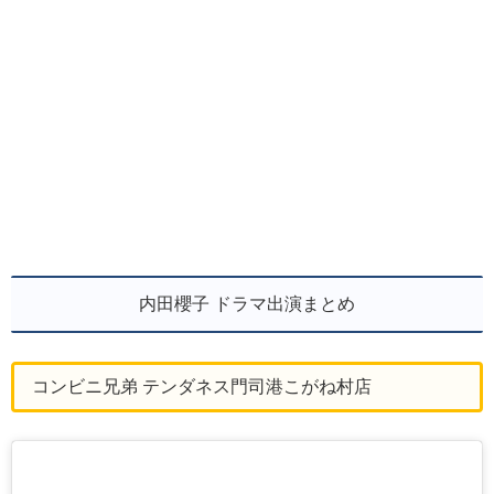
内田櫻子 ドラマ出演まとめ
コンビニ兄弟 テンダネス門司港こがね村店