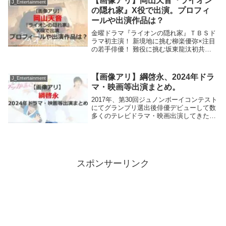
【画像アリ】岡山天音『ライオン
J_Entertainment
も卓越し...
の隠れ家』X役で出演。プロフィ
ールや出演作品は？
金曜ドラマ『ライオンの隠れ家』ＴＢＳド
ラマ初主演！ 新境地に挑む柳楽優弥×注目
の若手俳優！ 難役に挑む坂東龍汰初共演
の二人が、弟のために生きる兄と自閉スペ
クトラム症の弟を演じる！そんな兄弟の前
に、突然現れた「ライオン」と名乗る謎の
【画像アリ】綱啓永、2024年ドラ
J_Entertainment
男の子この...
マ・映画等出演まとめ。
2017年、第30回ジュノンボーイコンテスト
にてグランプリ選出後俳優デビューして数
多くのテレビドラマ・映画出演してきた。
近年では主演を演じることも多い。今回、
2024年テレビドラマ出演等情報をまとめて
みた。夜ドラ 未来の私にブッかまされ
る!...
スポンサーリンク