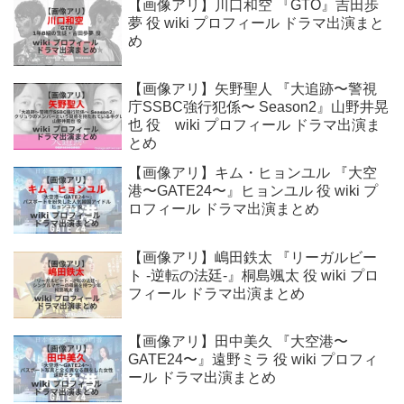
【画像アリ】川口和空 『GTO』吉田歩
夢 役 wiki プロフィール ドラマ出演まと
め
【画像アリ】矢野聖人 『大追跡〜警視
庁SSBC強行犯係〜 Season2』山野井晃
也 役 wiki プロフィール ドラマ出演ま
とめ
【画像アリ】キム・ヒョンユル 『大空
港〜GATE24〜』ヒョンユル 役 wiki プ
ロフィール ドラマ出演まとめ
【画像アリ】嶋田鉄太 『リーガルビー
ト -逆転の法廷-』桐島颯太 役 wiki プロ
フィール ドラマ出演まとめ
【画像アリ】田中美久 『大空港〜
GATE24〜』遠野ミラ 役 wiki プロフィ
ール ドラマ出演まとめ