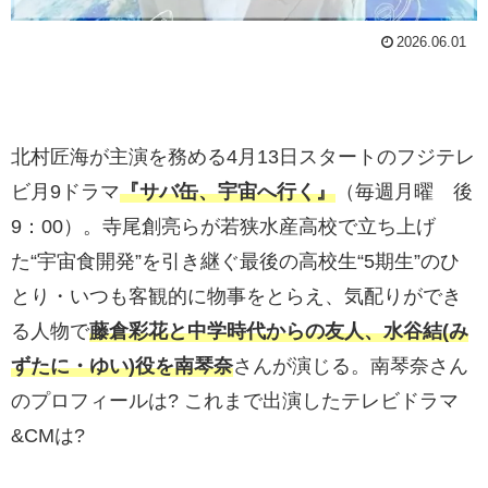
2026.06.01
北村匠海が主演を務める4月13日スタートのフジテレ
ビ月9ドラマ
『サバ缶、宇宙へ行く』
（毎週月曜 後
9：00）。寺尾創亮らが若狭水産高校で立ち上げ
た“宇宙食開発”を引き継ぐ最後の高校生“5期生”のひ
とり・いつも客観的に物事をとらえ、気配りができ
る人物で
藤倉彩花と中学時代からの友人、水谷結(み
ずたに・ゆい)役を南琴奈
さんが演じる。南琴奈さん
のプロフィールは? これまで出演したテレビドラマ
&CMは?