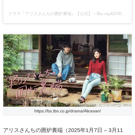
ドラマ『アリスさんちの囲炉裏端』【公式】＜Blu-ray&DVD‐BOX 6/27発売＞(@alice_no_irori)がシェアした投稿
https://bs.tbs.co.jp/drama/Alicesan/
アリスさんちの囲炉裏端（2025年1月7日 – 3月11