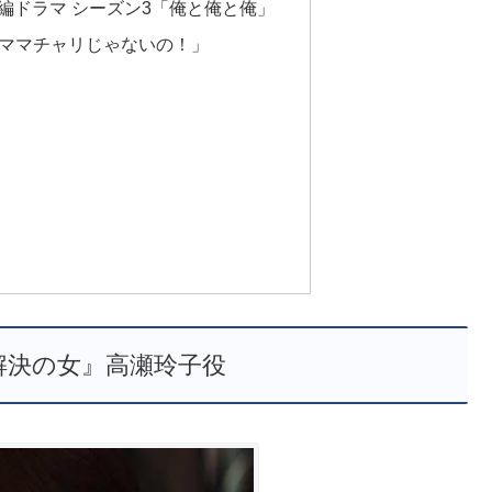
短編ドラマ シーズン3「俺と俺と俺」
はママチャリじゃないの！」
解決の女』高瀬玲子役