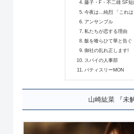
藤子・F・不二雄 SF
今夜は…純烈 「これ
アンサンブル
私たちが恋する理由
飯を喰らひて華と告ぐ
御社の乱れ正します!
スパイの人事部
パティスリーMON
山崎紘菜 『未