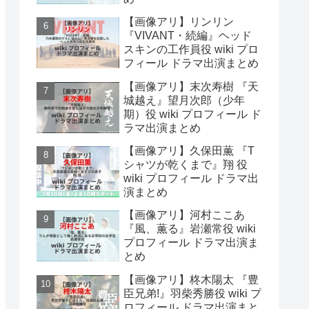
【画像アリ】リンリン
『VIVANT・続編』ヘッド
スキンの工作員役 wiki プロ
フィール ドラマ出演まとめ
【画像アリ】末次寿樹 『天
城越え』望月次郎（少年
期）役 wiki プロフィール ド
ラマ出演まとめ
【画像アリ】久保田薫 『T
シャツが乾くまで』翔 役
wiki プロフィール ドラマ出
演まとめ
【画像アリ】河村ここあ
『風、薫る』岩瀬常役 wiki
プロフィール ドラマ出演ま
とめ
【画像アリ】柊木陽太 『豊
臣兄弟!』羽柴秀勝役 wiki プ
ロフィール ドラマ出演まと