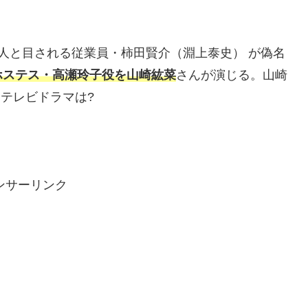
人と目される従業員・柿田賢介（淵上泰史） が偽名
ホステス・高瀬玲子役を山崎紘菜
さんが演じる。山崎
たテレビドラマは?
ンサーリンク