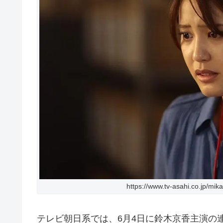
https://www.tv-asahi.co.jp/mik
テレビ朝日系では、6月4日に鈴木京香主演の