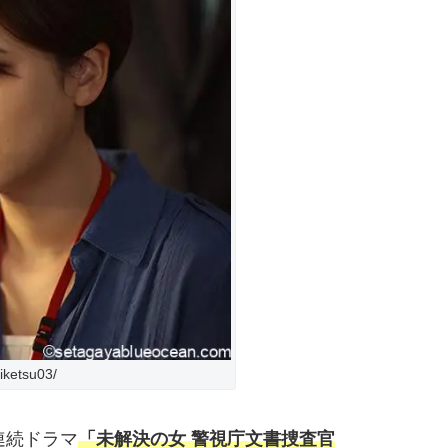
aiketsu03/
連続ドラマ
「未解決の女 警視庁文書捜査官