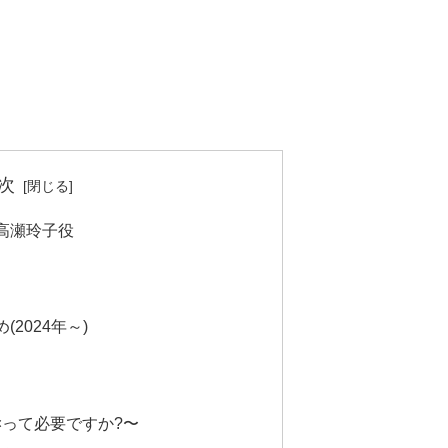
次
高瀬玲子役
2024年～)
××って必要ですか?〜