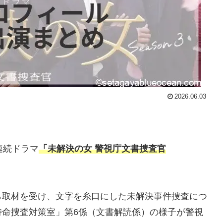
2026.06.03
連続ドラマ
「未解決の女 警視庁文書捜査官
。
ら取材を受け、文字を糸口にした未解決事件捜査につ
特命捜査対策室」第6係（文書解読係）の様子が警視