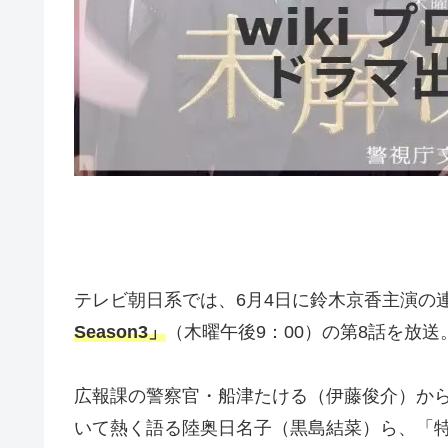
テレビ朝日系では、6月4日に鈴木京香主演の
Season3」
（木曜午後9：00）の第8話を放送
広報課の警察官・船津たける（伊藤俊介）か
いて熱く語る陸奥日名子（黒島結菜）ら、「