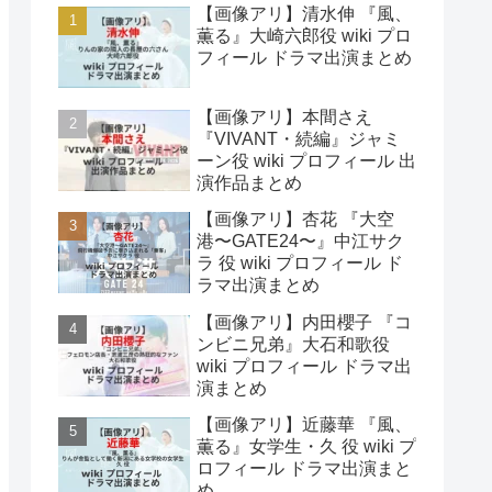
【画像アリ】清水伸 『風、
薫る』大崎六郎役 wiki プロ
フィール ドラマ出演まとめ
【画像アリ】本間さえ
『VIVANT・続編』ジャミ
ーン役 wiki プロフィール 出
演作品まとめ
【画像アリ】杏花 『大空
港〜GATE24〜』中江サク
ラ 役 wiki プロフィール ド
ラマ出演まとめ
【画像アリ】内田櫻子 『コ
ンビニ兄弟』大石和歌役
wiki プロフィール ドラマ出
演まとめ
【画像アリ】近藤華 『風、
薫る』女学生・久 役 wiki プ
ロフィール ドラマ出演まと
め