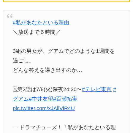
#私があなたといる理由
＼放送まで６時間／
3組の男女が、グアムでどのような1週間を
過ごし、
どんな答えを導き出すのか…
🗓️第2話は7/8(火)深夜24:30〜
#テレビ東京
#
グアム
#中井友望
#百瀬拓実
pic.twitter.com/xJAilViR4U
— ドラマチューズ！「私があなたといる理