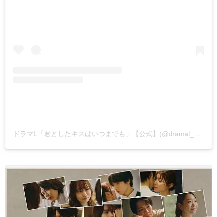
ドラマL「君としたキスはいつまでも」【公式】(@dramal_abctv)がシェアした投稿