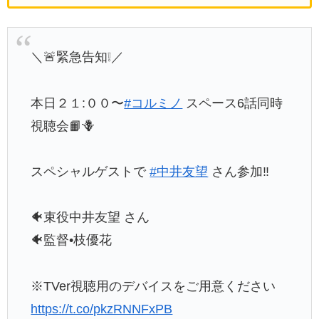
＼🚨緊急告知❕／
本日２１:００〜
#コルミノ
スペース6話同時
視聴会📙🪻
スペシャルゲストで
#中井友望
さん参加‼️
🐠束役中井友望 さん
🐠監督•枝優花
※TVer視聴用のデバイスをご用意ください
https://t.co/pkzRNNFxPB