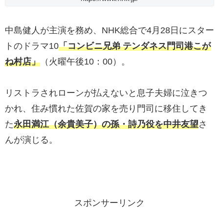
中島健人が主演を務め、NHK総合で4月28日にスター
トのドラマ10
「コンビニ兄弟 テンダネス門司港こが
ね村店」
（火曜午後10：00）。
リストラされローンが払えないと息子夫婦に泣きつ
かれ、住み慣れた佐賀の家を売り門司に移住してき
た
永田満江（余貴美子）の孫・詩乃役を中井友望
さ
んが演じる。
スポンサーリンク