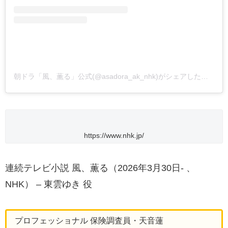
朝ドラ「風、薫る」公式(@asadora_ak_nhk)がシェアした投稿
https://www.nhk.jp/
連続テレビ小説 風、薫る（2026年3月30日- 、
NHK） – 東雲ゆき 役
プロフェッショナル 保険調査員・天音蓮