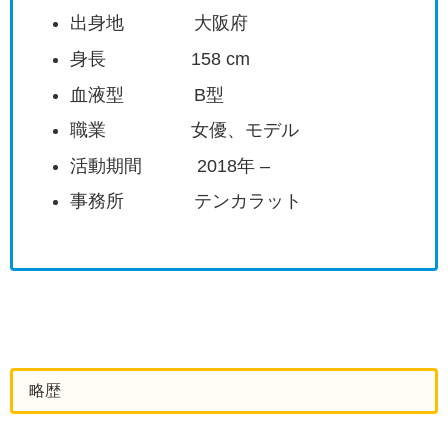
出身地 大阪府
身長 158 cm
血液型 B型
職業 女優、モデル
活動期間 2018年 –
事務所 テンカラット
略歴