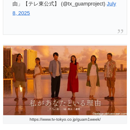
由」【テレ東公式】 (@tx_guamproject)
July
8, 2025
https://www.tv-tokyo.co.jp/guam1week/