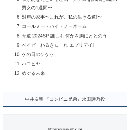
男女の1週間〜
対岸の家事〜これが、私の生きる道!〜
コールミー・バイ・ノーネーム
サ道 2024SP 誰しも 何かを胸にととのう
ベイビーわるきゅーれ エブリデイ!
ケの日のケケケ
ハコビヤ
めぐる未来
中井友望 『コンビニ兄弟』永田詩乃役
https://www.nhk.jp/