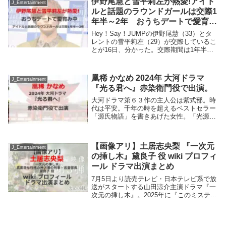
伊野尾慧と雪平莉左が熱愛!アイド
J_Entertainment
ルと話題のラウンドガールは交際1
年半～2年 おうちデートで愛育み
中
Hey！Say！JUMPの伊野尾慧（33）とタ
レントの雪平莉左（29）が交際しているこ
とが16日、分かった。交際期間は1年半か
ら2年。お互いの自宅を行き来するなどし
ながら愛を育んでいる。友人関係から交際
へと発展周囲は「数年前に知人の紹介で
凰稀 かなめ 2024年 大河ドラマ
J_Entertainment
知...
『光る君へ』赤染衛門役で出演。
大河ドラマ第６３作の主人公は紫式部。時
代は平安。千年の時を超えるベストセラー
「源氏物語」を書きあげた女性。「光源
氏」の恋愛ストーリーの原動力は秘めた情
熱と想像力 そしてひとりの男性への想い
その名は藤原道長。変わりゆく世を自らの
【画像アリ】土居志央梨 『一次元
才能と努力で生...
J_Entertainment
の挿し木』黛良子 役 wiki プロフィ
ール ドラマ出演まとめ
7月5日より読売テレビ・日本テレビ系で放
送がスタートする山田涼介主演ドラマ『一
次元の挿し木』。2025年に『このミステリ
ーがすごい！』で文庫グランプリを受賞し
た松下龍之介の同名小説を実写化したヒュ
ーマンミステリー。地道に足を使って捜査