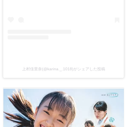
上村佳里奈(@karina._.1018)がシェアした投稿