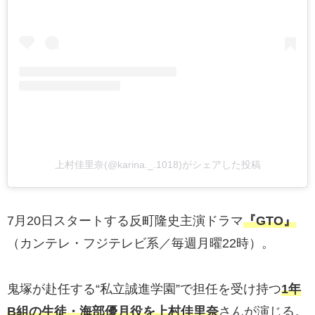
上村佳里奈(@karina._.1018)がシェアした投稿
7月20日スタートする反町隆史主演ドラマ
『GTO』
（カンテレ・フジテレビ系／毎週月曜22時）。
鬼塚が赴任する“私立誠進学園”で担任を受け持つ
1年
B組の生徒・海部優月役を上村佳里奈
さんが演じる。