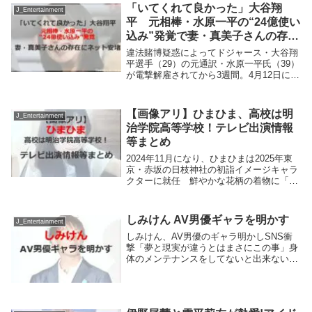
「いてくれて良かった」大谷翔
J_Entertainment
平 元相棒・水原一平の“24億使い
込み”発覚で妻・真美子さんの存在
にネット安堵
違法賭博疑惑によってドジャース・大谷翔
平選手（29）の元通訳・水原一平氏（39）
が電撃解雇されてから3週間。4月12日に捜
査当局が開いた会見では、水原氏のさらな
る驚愕事実が伝えられた。24億4800万円以
上もの大金を不正に送金捜査当局による...
【画像アリ】ひまひま、高校は明
J_Entertainment
治学院高等学校！テレビ出演情報
等まとめ
2024年11月になり、ひまひまは2025年東
京・赤坂の日枝神社の初詣イメージキャラ
クターに就任 鮮やかな花柄の着物に「テ
ンション過去イチ」と笑顔を見せた。さて
今回はひまひまが進学した高校情報とテレ
ビ出演情報まとめを紹介します。ひまひ
しみけん AV男優ギャラを明かす
J_Entertainment
ま、高...
しみけん、AV男優のギャラ明かしSNS衝
撃「夢と現実が違うとはまさにこの事」身
体のメンテナンスをしてないと出来ない
AV男優しみけんが4日、X（旧ツイッタ
ー）を更新。男優の出演ギャラなどについ
て明かし、フォロワーを驚かせた。しみけ
んは「AV男...