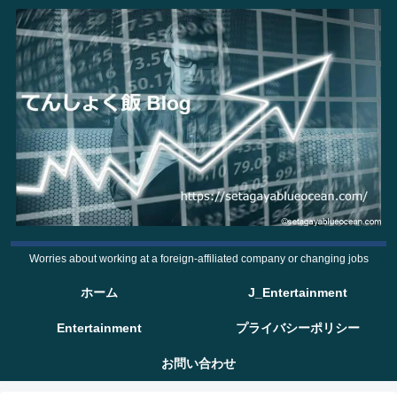
Worries about working at a foreign-affiliated company or changing jobs
ホーム
J_Entertainment
Entertainment
プライバシーポリシー
お問い合わせ