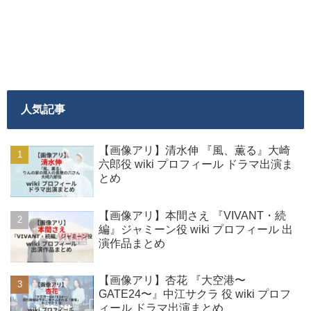
人気記事
【画像アリ】清水伸 『風、薫る』大崎
六郎役 wiki プロフィール ドラマ出演ま
とめ
【画像アリ】本間さえ 『VIVANT・続
編』ジャミーン役 wiki プロフィール 出
演作品まとめ
【画像アリ】杏花 『大空港〜
GATE24〜』中江サクラ 役 wiki プロフ
ィール ドラマ出演まとめ