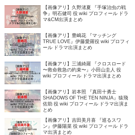
【画像アリ】久野渚夏 『手塚治虫の戦
争』明石健司 役 wiki プロフィール ドラ
マ&CM出演まとめ
【画像アリ】豊嶋花 『マッチング
TRUE LOVE』伊藤愛羅役 wiki プロフィ
ール ドラマ出演まとめ
【画像アリ】三浦綺羅 『クロスロード
〜救命救急の約束〜』小田山圭人 役
wiki プロフィール ドラマ出演まとめ
【画像アリ】岩本照 『真田十勇士
SHADOWS OF THE TEN NINJA』猿飛
佐助 役 wiki プロフィール ドラマ出演ま
とめ
【画像アリ】吉田美月喜 『巡るスワ
ン』伊藤陽菜 役 wiki プロフィール ドラ
マ出演まとめ