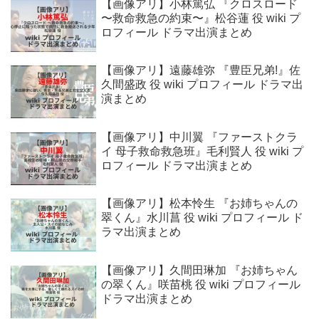
【画像アリ】小林篤弘 『クロスロード
〜救命救急の約束〜』松谷蓮 役 wiki プ
ロフィール ドラマ出演まとめ
【画像アリ】遠藤雄弥 『豊臣兄弟!』佐
久間盛政 役 wiki プロフィール ドラマ出
演まとめ
【画像アリ】中川翼 『ファーストクラ
イ 母子救命救急班』毛利賢人 役 wiki プ
ロフィール ドラマ出演まとめ
【画像アリ】松本怜生 『お姉ちゃんの
翠くん』水川菖 役 wiki プロフィール ド
ラマ出演まとめ
【画像アリ】久間田琳加 『お姉ちゃん
の翠くん』咲苗桃 役 wiki プロフィール
ドラマ出演まとめ