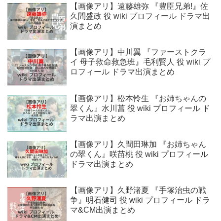
【画像アリ】遠藤雄弥 『豊臣兄弟!』佐
久間盛政 役 wiki プロフィール ドラマ出
演まとめ
【画像アリ】中川翼 『ファーストクラ
イ 母子救命救急班』毛利賢人 役 wiki プ
ロフィール ドラマ出演まとめ
【画像アリ】松本怜生 『お姉ちゃんの
翠くん』水川菖 役 wiki プロフィール ド
ラマ出演まとめ
【画像アリ】久間田琳加 『お姉ちゃん
の翠くん』咲苗桃 役 wiki プロフィール
ドラマ出演まとめ
【画像アリ】久野渚夏 『手塚治虫の戦
争』明石健司 役 wiki プロフィール ドラ
マ&CM出演まとめ