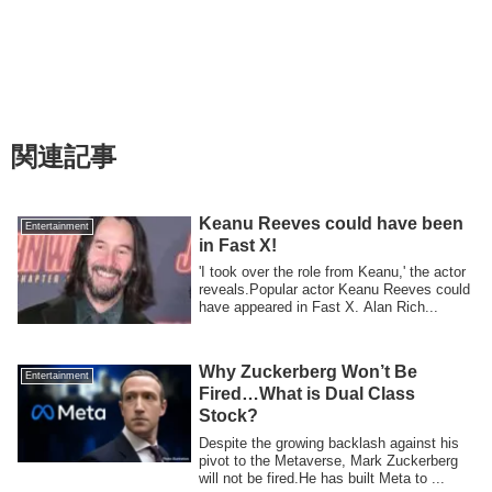
関連記事
Keanu Reeves could have been
Entertainment
in Fast X!
'I took over the role from Keanu,' the actor
reveals.Popular actor Keanu Reeves could
have appeared in Fast X. Alan Rich...
Why Zuckerberg Won’t Be
Entertainment
Fired…What is Dual Class
Stock?
Despite the growing backlash against his
pivot to the Metaverse, Mark Zuckerberg
will not be fired.He has built Meta to ...