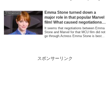
peop...
Emma Stone turned down a
Entertainment
major role in that popular Marvel
film! What caused negotiations
to break down…?
It seems that negotiations between Emma
Stone and Marvel for that MCU film did not
go through.Actress Emma Stone is best...
スポンサーリンク