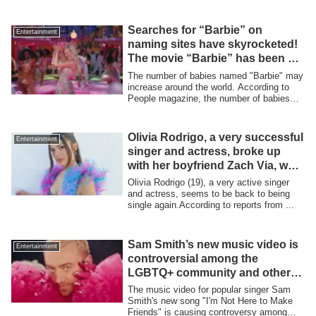
Searches for “Barbie” on
Entertainment
naming sites have skyrocketed!
The movie “Barbie” has been a
big hit.
The number of babies named "Barbie" may
increase around the world. According to
People magazine, the number of babies
na...
Olivia Rodrigo, a very successful
Entertainment
singer and actress, broke up
with her boyfriend Zach Via, who
is 7 years older than her! Why?
Olivia Rodrigo (19), a very active singer
and actress, seems to be back to being
single again.According to reports from ...
Sam Smith’s new music video is
Entertainment
controversial among the
LGBTQ+ community and others!
What’s the problem with Sam’s
The music video for popular singer Sam
diva-esque music video?
Smith's new song "I'm Not Here to Make
Friends" is causing controversy among