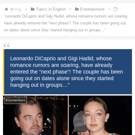
ホーム
Topics in English
Entertainment
Leonardo DiCaprio and Gigi Hadid, whose romance rumors are soaring,
have already entered the “next phase”! The couple has been going out
on dates alone since they started hanging out in groups…”
Leonardo DiCaprio and Gigi Hadid, whose
romance rumors are soaring, have already
entered the “next phase”! The couple has been
going out on dates alone since they started
hanging out in groups…”
Entertainment