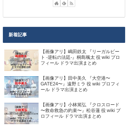
新着記事
【画像アリ】嶋田鉄太 『リーガルビー
ト -逆転の法廷-』桐島颯太 役 wiki プロ
フィール ドラマ出演まとめ
【画像アリ】田中美久 『大空港〜
GATE24〜』遠野ミラ 役 wiki プロフィ
ール ドラマ出演まとめ
【画像アリ】小林篤弘 『クロスロード
〜救命救急の約束〜』松谷蓮 役 wiki プ
ロフィール ドラマ出演まとめ