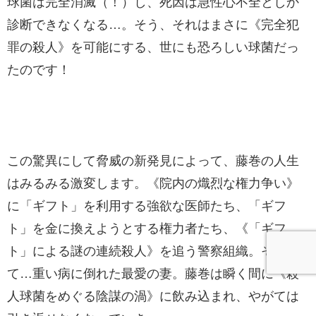
球菌は完全消滅（！）し、死因は急性心不全としか
診断できなくなる…。そう、それはまさに《完全犯
罪の殺人》を可能にする、世にも恐ろしい球菌だっ
たのです！
この驚異にして脅威の新発見によって、藤巻の人生
はみるみる激変します。《院内の熾烈な権力争い》
に「ギフト」を利用する強欲な医師たち、「ギフ
ト」を金に換えようとする権力者たち、《「ギフ
ト」による謎の連続殺人》を追う警察組織。そし
て…重い病に倒れた最愛の妻。藤巻は瞬く間に《殺
人球菌をめぐる陰謀の渦》に飲み込まれ、やがては