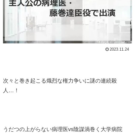
2023.11.24
次々と巻き起こる熾烈な権力争いに謎の連続殺
人…！
うだつの上がらない病理医vs陰謀渦巻く大学病院