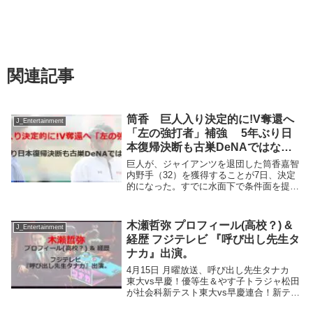
関連記事
筒香 巨人入り決定的に!V奪還へ
J_Entertainment
「左の強打者」補強 5年ぶり日
本復帰決断も古巣DeNAではな
く…
巨人が、ジャイアンツを退団した筒香嘉智
内野手（32）を獲得することが7日、決定
的になった。すでに水面下で条件面を提示
しており今後、交渉を詰めて正式決定す
る。レイズ、ドジャース、独立リーグなど
米11球団を渡り歩いた強打者はこの日まで
木瀬哲弥 プロフィール(高校？) &
J_Entertainment
に国内復帰...
経歴 フジテレビ 『呼び出し先生タ
ナカ』出演。
4月15日 月曜放送、呼び出し先生タナカ
東大vs早慶！優等生＆やす子トラジャ松田
が社会科新テスト東大vs早慶連合！新テス
トで新学期スタートSP！初参戦…早大