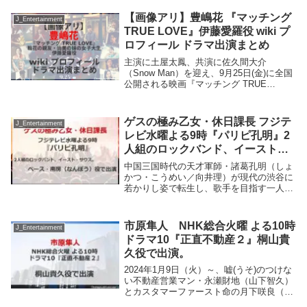
卒・尾木ママvsミスター＆ミス東大！学習
漫画…表紙の偉人は誰？やす子＆トラジャ
【画像アリ】豊嶋花 『マッチング
J_Entertainment
松田...
TRUE LOVE』伊藤愛羅役 wiki プ
ロフィール ドラマ出演まとめ
主演に土屋太鳳、共演に佐久間大介
（Snow Man）を迎え、9月25日(金)に全国
公開される映画『マッチング TRUE
LOVE』。マッチングアプリでの出会いの
裏に潜む恐怖を描いた映画『マッチング』
（2024年）の続編。前作に続き土屋太鳳
ゲスの極み乙女・休日課長 フジテ
J_Entertainment
は...
レビ水曜よる9時『パリピ孔明』2
人組のロックバンド、イースト・
サウス。ベース・南房（なんぼ
中国三国時代の天才軍師・諸葛孔明（しょ
う）役で出演。
かつ・こうめい／向井理）が現代の渋谷に
若かりし姿で転生し、歌手を目指す一人の
アマチュアシンガー・月見英子（つきみ・
えいこ／上白石萌歌）のために、魔法のよ
うな作戦を考えては、彼女の前に立ちはだ
市原隼人 NHK総合火曜 よる10時
J_Entertainment
かる壁を軍師...
ドラマ10『正直不動産２』桐山貴
久役で出演。
2024年1月9日（火）～、嘘(うそ)のつけな
い不動産営業マン・永瀬財地（山下智久）
とカスタマーファースト命の月下咲良（福
原遥）の名コンビが活躍するシリーズ第２