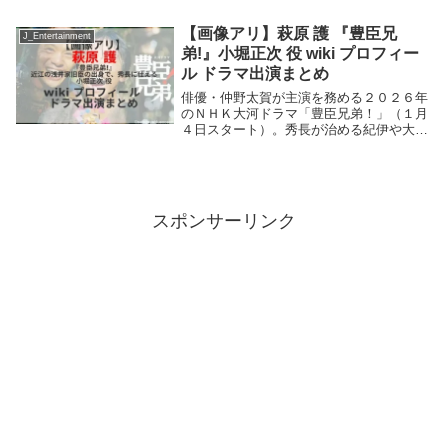
弾！タワーマンション購入、家賃滞納、ワ
ンルーム投資の落とし穴、狭小住宅など今
【画像アリ】萩原 護 『豊臣兄
J_Entertainment
知っ...
弟!』小堀正次 役 wiki プロフィー
ル ドラマ出演まとめ
俳優・仲野太賀が主演を務める２０２６年
のＮＨＫ大河ドラマ「豊臣兄弟！」（１月
４日スタート）。秀長が治める紀伊や大和
の検地を行うなど、行政官として手腕を振
るう近江の浅井家旧臣の出身で、秀長に仕
える小堀正次役を萩原護さんが演じる。萩
原護さんのプ...
スポンサーリンク