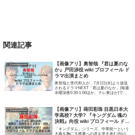
関連記事
【画像アリ】奥智哉 『君は夏のな
J_Entertainment
か』戸田渉役 wiki プロフィール ド
ラマ出演まとめ
奥智哉と杢代和人が、7月1日(水)より放送
されるドラマNEXT「君は夏のなか」(毎週
水曜深夜0:30-1:00ほか、テレ東ほか)でW
主演を務めることが決定。どこにでもいる
普通の高校2年生で、人よりちょっとだけ
不器用でまっすぐな性格の戸田渉役...
【画像アリ】蒔田彩珠 目黒日本大
J_Entertainment
学高校? 大学? 『キングダム 魂の
決戦』向役 wiki プロフィール ドラ
マ出演まとめ
「キングダム」シリーズ。中華統一という
大義を胸に大将軍への道を突き進む信(山