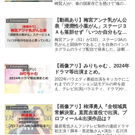
崎賢人)が、秦の国家存亡を懸けて“魂の決
戦”に挑んでいく、その最新作となる『キ
ングダム 魂の決戦』が7月17日(金)より公
開。秦国王・嬴政(吉沢亮)を支える宮女・
【動画あり】梅宮アンナ乳がん公
J_Entertainment
向...
表「浸潤性小葉がん」ステージ３
Ａも落胆せず「いつか自分もなる
と思っていた」
梅宮アンナ（51）が13日、ステージ3Aの
乳がんと闘病中であることを自身のインス
タグラムのライブ配信で発表した。診断は
「浸潤性小葉がん」という希少な組織型の
がんで、部位は右乳房。右腋窩（えきか、
わきの下）のリンパ節転移があるという。
【画像アリ】みりちゃむ 、2024年
J_Entertainment
5月下旬...
ドラマ等出演まとめ。
2022年バラエティ番組出演をキッカケにこ
れまでのファッション誌モデルの枠を超
え、テレビ出演(バラエティ、ドラマ)や映
画出演と活躍の場を広げている。朝ドラ出
演で全国的に認知度が広がったみりちゃ
む。今回、2024年テレビドラマ出演等情報
【画像アリ】柿澤勇人『全領域異
をまと...
J_Entertainment
常解決室』直毘吉道役で出演。プ
ロフィール&出演作品は？
藤原竜也さんフジテレビ制作の連続ドラマ
初主演！脚本・黒岩勉さん×演出・石川淳