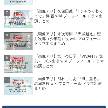
【画像アリ】久保田薫 『Tシャツが乾く
まで』翔 役 wiki プロフィール ドラマ出
演まとめ
【画像アリ】末次寿樹 『天城越え』望
月次郎（少年期）役 wiki プロフィール
ドラマ出演まとめ
【画像アリ】宮下今日子 『VIVANT』第
2シーズン出演 wiki プロフィール ドラマ
出演まとめ
【画像アリ】河村ここあ 『風、薫る』
岩瀬常役 wiki プロフィール ドラマ出演
まとめ