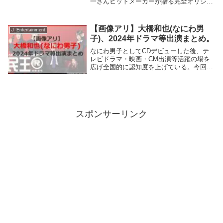
一さんヒットメーカーが贈る完全オリジナ
ル作品最先端科学でも解決できない“不可
解な異常事件”に挑む本格ミステリードラ
マ柿澤勇人、直毘吉道役で登場。内閣官房
【画像アリ】大橋和也(なにわ男
J_Entertainment
国家安全担当...
子)、2024年ドラマ等出演まとめ。
なにわ男子としてCDデビューした後、テ
レビドラマ・映画・CM出演等活躍の場を
広げ全国的に認知度を上げている。今回、
2024年テレビドラマ出演等情報をまとめて
みた。民王R（2024年10月22日 - 、テレビ
朝日） - 田中丸一郎太 役202...
スポンサーリンク