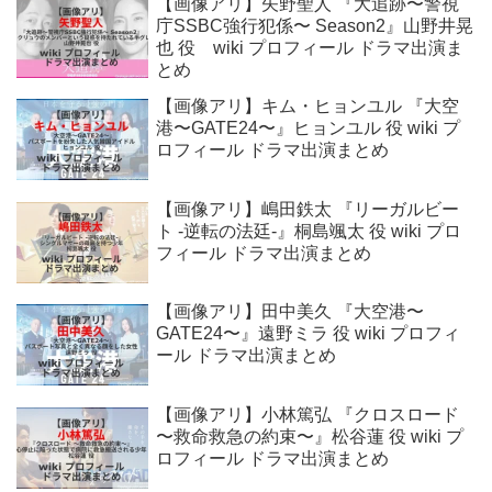
【画像アリ】矢野聖人 『大追跡〜警視
庁SSBC強行犯係〜 Season2』山野井晃
也 役 wiki プロフィール ドラマ出演ま
とめ
【画像アリ】キム・ヒョンユル 『大空
港〜GATE24〜』ヒョンユル 役 wiki プ
ロフィール ドラマ出演まとめ
【画像アリ】嶋田鉄太 『リーガルビー
ト -逆転の法廷-』桐島颯太 役 wiki プロ
フィール ドラマ出演まとめ
【画像アリ】田中美久 『大空港〜
GATE24〜』遠野ミラ 役 wiki プロフィ
ール ドラマ出演まとめ
【画像アリ】小林篤弘 『クロスロード
〜救命救急の約束〜』松谷蓮 役 wiki プ
ロフィール ドラマ出演まとめ