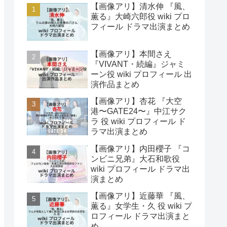
【画像アリ】清水伸 『風、
薫る』大崎六郎役 wiki プロ
フィール ドラマ出演まとめ
【画像アリ】本間さえ
『VIVANT・続編』ジャミ
ーン役 wiki プロフィール 出
演作品まとめ
【画像アリ】杏花 『大空
港〜GATE24〜』中江サク
ラ 役 wiki プロフィール ド
ラマ出演まとめ
【画像アリ】内田櫻子 『コ
ンビニ兄弟』大石和歌役
wiki プロフィール ドラマ出
演まとめ
【画像アリ】近藤華 『風、
薫る』女学生・久 役 wiki プ
ロフィール ドラマ出演まと
め