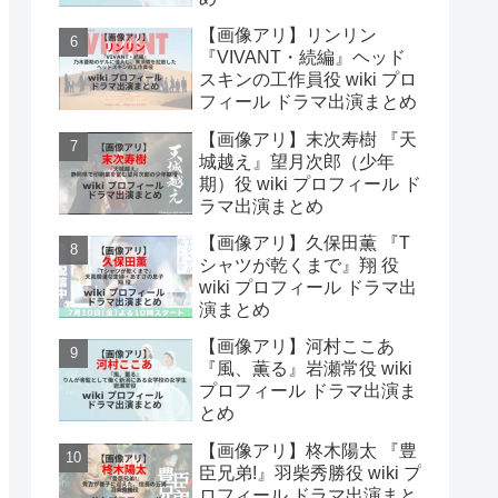
【画像アリ】リンリン
『VIVANT・続編』ヘッド
スキンの工作員役 wiki プロ
フィール ドラマ出演まとめ
【画像アリ】末次寿樹 『天
城越え』望月次郎（少年
期）役 wiki プロフィール ド
ラマ出演まとめ
【画像アリ】久保田薫 『T
シャツが乾くまで』翔 役
wiki プロフィール ドラマ出
演まとめ
【画像アリ】河村ここあ
『風、薫る』岩瀬常役 wiki
プロフィール ドラマ出演ま
とめ
【画像アリ】柊木陽太 『豊
臣兄弟!』羽柴秀勝役 wiki プ
ロフィール ドラマ出演まと