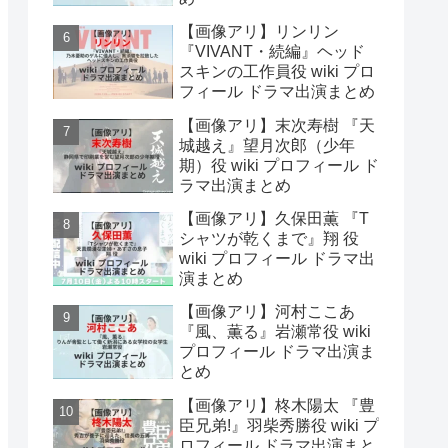
【画像アリ】リンリン
『VIVANT・続編』ヘッド
スキンの工作員役 wiki プロ
フィール ドラマ出演まとめ
【画像アリ】末次寿樹 『天
城越え』望月次郎（少年
期）役 wiki プロフィール ド
ラマ出演まとめ
【画像アリ】久保田薫 『T
シャツが乾くまで』翔 役
wiki プロフィール ドラマ出
演まとめ
【画像アリ】河村ここあ
『風、薫る』岩瀬常役 wiki
プロフィール ドラマ出演ま
とめ
【画像アリ】柊木陽太 『豊
臣兄弟!』羽柴秀勝役 wiki プ
ロフィール ドラマ出演まと