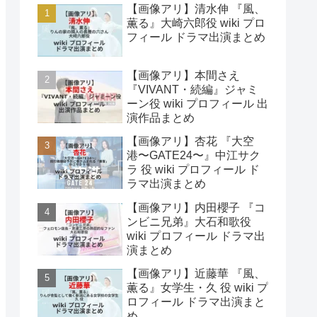
【画像アリ】清水伸 『風、
薫る』大崎六郎役 wiki プロ
フィール ドラマ出演まとめ
【画像アリ】本間さえ
『VIVANT・続編』ジャミ
ーン役 wiki プロフィール 出
演作品まとめ
【画像アリ】杏花 『大空
港〜GATE24〜』中江サク
ラ 役 wiki プロフィール ド
ラマ出演まとめ
【画像アリ】内田櫻子 『コ
ンビニ兄弟』大石和歌役
wiki プロフィール ドラマ出
演まとめ
【画像アリ】近藤華 『風、
薫る』女学生・久 役 wiki プ
ロフィール ドラマ出演まと
め