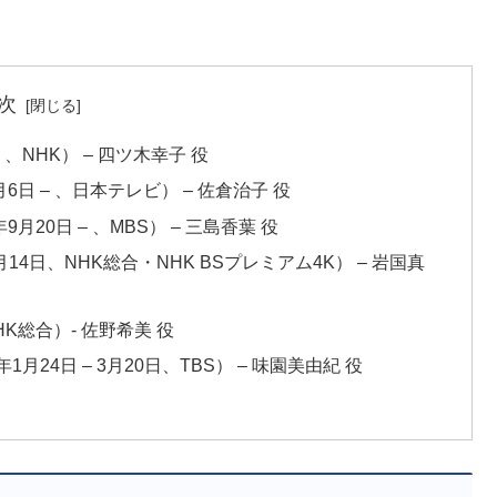
次
 、NHK） – 四ツ木幸子 役
6日 – 、日本テレビ） – 佐倉治子 役
月20日 – 、MBS） – 三島香葉 役
 9月14日、NHK総合・NHK BSプレミアム4K） – 岩国真
K総合）- 佐野希美 役
24日 – 3月20日、TBS） – 味園美由紀 役