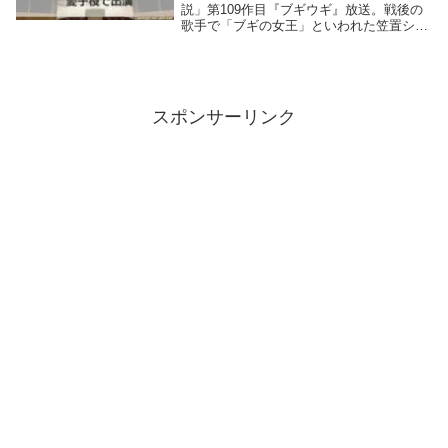
説」第109作目『ブギウギ』放送。戦後の
歌手で「ブギの女王」といわれた笠置シヅ
子をモデルにしたフィクションとして制作
される。本作のヒロイン・福來スズ子（ふ
くらい すずこ）は「香川生まれの大阪育
ち」...
スポンサーリンク