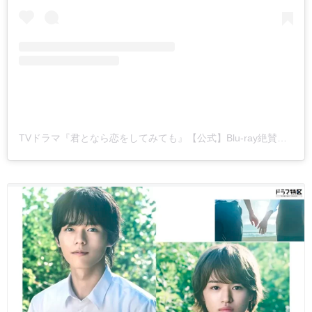
TVドラマ『君となら恋をしてみても』【公式】Blu-ray絶賛発売中！(@narakoi_dorama)がシェアした投稿