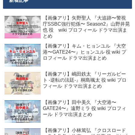
新着記事
【画像アリ】矢野聖人 『大追跡〜警視
庁SSBC強行犯係〜 Season2』山野井晃
也 役 wiki プロフィール ドラマ出演ま
とめ
【画像アリ】キム・ヒョンユル 『大空
港〜GATE24〜』ヒョンユル 役 wiki プ
ロフィール ドラマ出演まとめ
【画像アリ】嶋田鉄太 『リーガルビー
ト -逆転の法廷-』桐島颯太 役 wiki プロ
フィール ドラマ出演まとめ
【画像アリ】田中美久 『大空港〜
GATE24〜』遠野ミラ 役 wiki プロフィ
ール ドラマ出演まとめ
【画像アリ】小林篤弘 『クロスロード