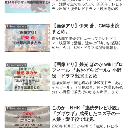
ント活動が主であったが、2020年テレビド
ラマ出演の後テレビドラマ・映画等の映像
作品への出演が多くなった。今回、2024年
テレビドラマ出演等情報をまとめてみた。
その着せ替え人形は恋をする（2024年10...
【画像アリ】伊東 蒼、CM等出演
J_Entertainment
まとめ。
僅か6歳で俳優デビューしてテレビドラ
マ・映画等で活躍。近年はCMにも出演始
めた。今回、CM・ドラマ出演等情報をま
とめてみた。CM Hanayume（ハナユメ）
「姉妹の午後」篇（2023年11月1日 - ） -
古川琴音と共演CM大塚製薬 カ...
【画像アリ】兼光 ほのか wiki プロ
J_Entertainment
フィール 『あおぞらビール』小野
役 ドラマ出演まとめ
窪塚愛流が主演を務めるNHK夜ドラ『あお
ぞらビール』（NHK総合、月～木曜10時45
分）小野役で兼光ほのかさん出演。さて、
兼光ほのかさんのプロフィール? これまで
出演したドラマ作品は?兼光 ほのか プロフ
ィールこの投稿をInstagramで...
このか NHK「連続テレビ小説」
J_Entertainment
『ブギウギ』成長したスズ子の一
人娘・愛子役で出演。
2023年10月2日からNHK「連続テレビ小