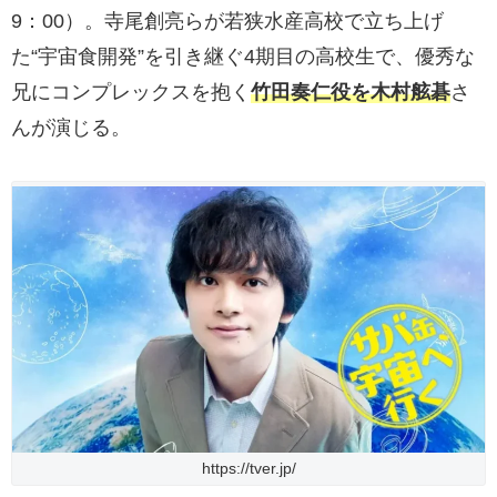
9：00）。寺尾創亮らが若狭水産高校で立ち上げ
た“宇宙食開発”を引き継ぐ4期目の高校生で、優秀な
兄にコンプレックスを抱く
竹田奏仁役を木村舷碁
さ
んが演じる。
https://tver.jp/