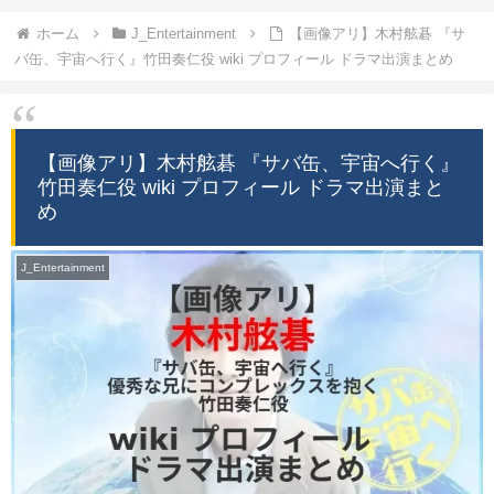
ホーム
J_Entertainment
【画像アリ】木村舷碁 『サ
バ缶、宇宙へ行く』竹田奏仁役 wiki プロフィール ドラマ出演まとめ
【画像アリ】木村舷碁 『サバ缶、宇宙へ行く』
竹田奏仁役 wiki プロフィール ドラマ出演まと
め
J_Entertainment