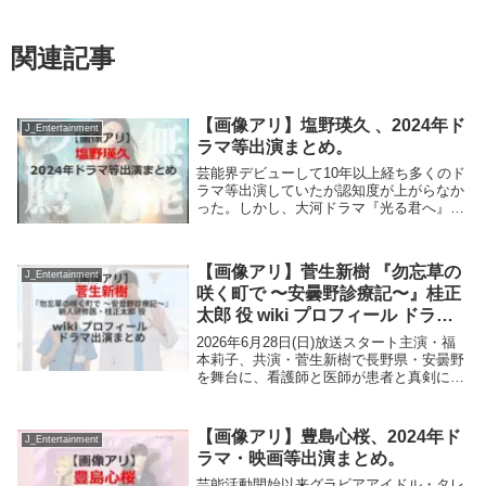
関連記事
【画像アリ】塩野瑛久 、2024年ド
J_Entertainment
ラマ等出演まとめ。
芸能界デビューして10年以上経ち多くのド
ラマ等出演していたが認知度が上がらなか
った。しかし、大河ドラマ『光る君へ』の
出演で一躍脚光を浴びている塩野瑛久。今
回、2024年テレビドラマ出演等情報をまと
めてみた。無能の鷹（2024年10月11日 ...
【画像アリ】菅生新樹 『勿忘草の
J_Entertainment
咲く町で 〜安曇野診療記〜』桂正
太郎 役 wiki プロフィール ドラマ
出演まとめ
2026年6月28日(日)放送スタート主演・福
本莉子、共演・菅生新樹で長野県・安曇野
を舞台に、看護師と医師が患者と真剣に向
き合う姿を描くプレミアムドラマ「勿忘草
の咲く町で～安曇野診療記～」。大学を卒
業した新人研修医・桂正太郎役を菅生新樹
【画像アリ】豊島心桜、2024年ド
J_Entertainment
さん...
ラマ・映画等出演まとめ。
芸能活動開始以来グラビアアイドル・タレ