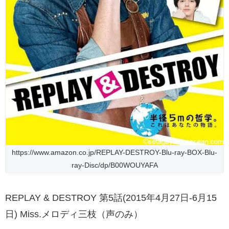
https://www.amazon.co.jp/REPLAY-DESTROY-Blu-ray-BOX-Blu-
ray-Disc/dp/B00WOUYAFA
REPLAY & DESTROY 第5話(2015年4月27日-6月15
日) Miss.メロディ三枝（声のみ）