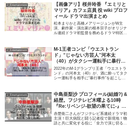
【画像アリ】桜井玲香 『エミリと
J_Entertainment
マリア』カフェ店員 役 wiki プロフ
ィール ドラマ出演まとめ
松本まりかと高橋メアリージュンがW主
演、劇作家・演出家の根本宗子がオリジナ
ル連続ドラマ初監督を務めるドラマ特区
『エミリとマリア』（MBSほか 毎週
（木）深夜0時59分ほか）が、6月18日
（木）よりスタートする。幼稚園から私立
M-1王者コンビ「ウエストラン
J_Entertainment
女子校育ちの35...
ド」“じゃない方芸人”河本太
（40）がタクシー運転手に暴行ト
ラブル「腕に噛みつき、前歯が欠
2022年のM-1グランプリ王者「ウエストラ
け…」
ンド」の河本太（40）が、酒に酔ってタク
シー運転手を相手に“暴行事件”を起こして
いたことが「 週刊文春 」の取材で分かっ
た。岡山県津山市出身で、中高時代の友人
だった河本と井口浩之（40）の2名で2...
中島亜梨沙 プロフィール(結婚?) &
J_Entertainment
経歴。フジテレビ木曜よる10時
『Re:リベンジ-欲望の果てに-』天
堂皇一郎の秘書。永田綾乃役で出
赤楚衛二さんがフジテレビ系連続ドラマ初
演。
主演！巨大病院と闘う記者役で新境地！物
語と共に変化する役に「全力で演じ切る」
「野心」と「復讐心」が入り乱れた「欲
望」だらけのリベンジサスペンス！中島亜