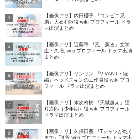
【画像アリ】内田櫻子 『コンビニ兄
弟』大石和歌役 wiki プロフィール ドラ
マ出演まとめ
【画像アリ】近藤華 『風、薫る』女学
生・久 役 wiki プロフィール ドラマ出演
まとめ
【画像アリ】リンリン 『VIVANT・続
編』ヘッドスキンの工作員役 wiki プロ
フィール ドラマ出演まとめ
【画像アリ】末次寿樹 『天城越え』望
月次郎（少年期）役 wiki プロフィール
ドラマ出演まとめ
【画像アリ】久保田薫 『Tシャツが乾く
まで』翔 役 wiki プロフィール ドラマ出