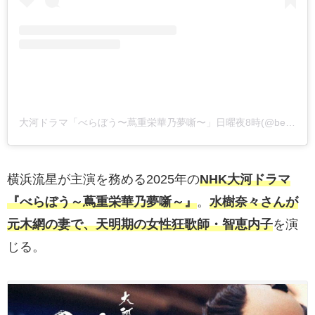
大河ドラマ「べらぼう〜蔦重栄華乃夢噺〜」日曜夜8時(@berabou_nhk)がシェアした投稿
横浜流星が主演を務める2025年の
NHK大河ドラマ
『べらぼう～蔦重栄華乃夢噺～』
。
水樹奈々さんが
元木網の妻で、天明期の女性狂歌師・智恵内子
を演
じる。