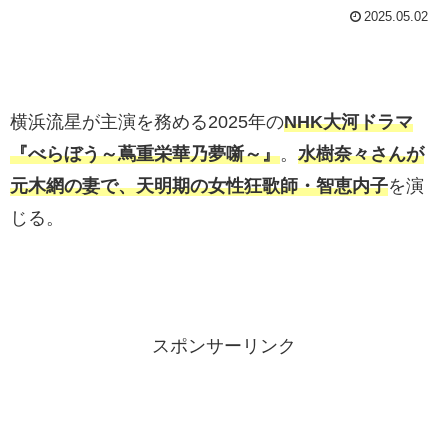
2025.05.02
横浜流星が主演を務める2025年の
NHK大河ドラマ
『べらぼう～蔦重栄華乃夢噺～』
。
水樹奈々さんが
元木網の妻で、天明期の女性狂歌師・智恵内子
を演
じる。
スポンサーリンク