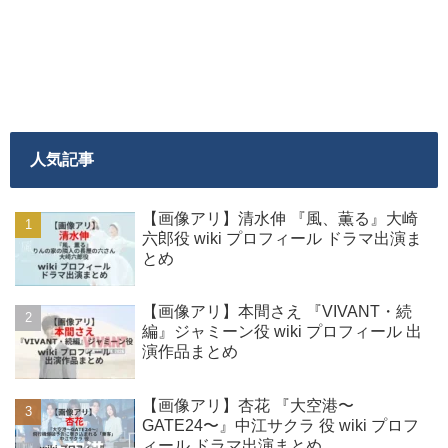
人気記事
【画像アリ】清水伸 『風、薫る』大崎
六郎役 wiki プロフィール ドラマ出演ま
とめ
【画像アリ】本間さえ 『VIVANT・続
編』ジャミーン役 wiki プロフィール 出
演作品まとめ
【画像アリ】杏花 『大空港〜
GATE24〜』中江サクラ 役 wiki プロフ
ィール ドラマ出演まとめ