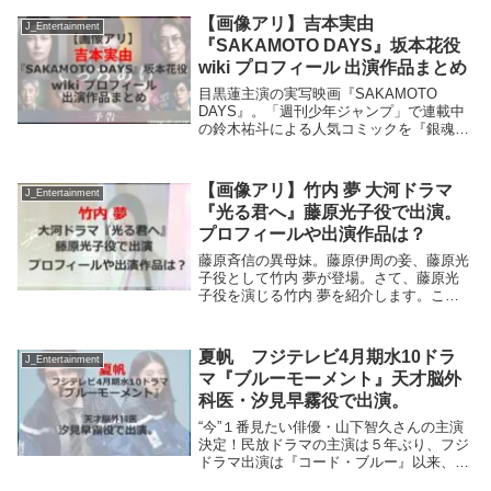
梨沙、天堂皇一郎の秘書。永田綾乃役とし
【画像アリ】吉本実由
J_Entertainment
て登場。さて、...
『SAKAMOTO DAYS』坂本花役
wiki プロフィール 出演作品まとめ
目黒蓮主演の実写映画『SAKAMOTO
DAYS』。「週刊少年ジャンプ」で連載中
の鈴木祐斗による人気コミックを『銀魂』
シリーズなどの福田雄一の監督・脚本で実
写映画化。主人公・坂本太郎(目黒蓮)と
妻・坂本葵(上戸彩)の娘・坂本花役を吉本
【画像アリ】竹内 夢 大河ドラマ
J_Entertainment
実由さ...
『光る君へ』藤原光子役で出演。
プロフィールや出演作品は？
藤原斉信の異母妹。藤原伊周の妾、藤原光
子役として竹内 夢が登場。さて、藤原光
子役を演じる竹内 夢を紹介します。この
記事でわかること。 竹内 夢のプロフィー
ル 竹内 夢の過去の主な出演作品竹内 夢の
プロフィール 生年月日 1...
夏帆 フジテレビ4月期水10ドラ
J_Entertainment
マ『ブルーモーメント』天才脳外
科医・汐見早霧役で出演。
“今”１番見たい俳優・山下智久さんの主演
決定！民放ドラマの主演は５年ぶり、フジ
ドラマ出演は『コード・ブルー』以来、７
年ぶり！気象学の天才が、自然災害から