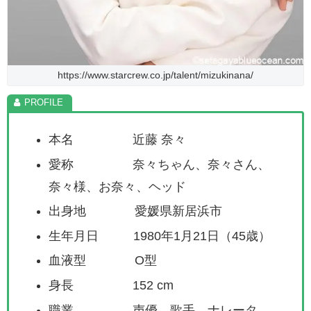
https://www.starcrew.co.jp/talent/mizukinana/
本名 近藤 奈々
愛称 奈々ちゃん、奈々さん、
奈々様、お奈々、ヘッド
出身地 愛媛県新居浜市
生年月日 1980年1月21日（45歳）
血液型 O型
身長 152 cm
職業 声優、歌手、ナレータ