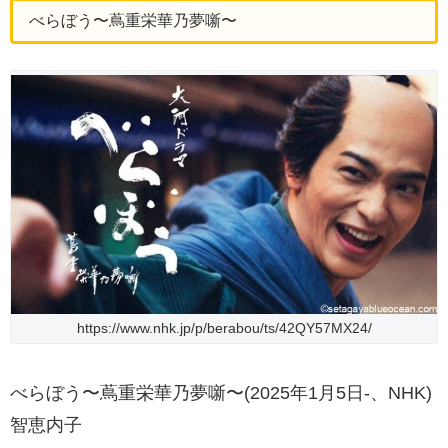
べらぼう〜蔦重栄華乃夢噺〜
https://www.nhk.jp/p/berabou/ts/42QY57MX24/
べらぼう〜蔦重栄華乃夢噺〜(2025年1月5日-、NHK)
智恵内子