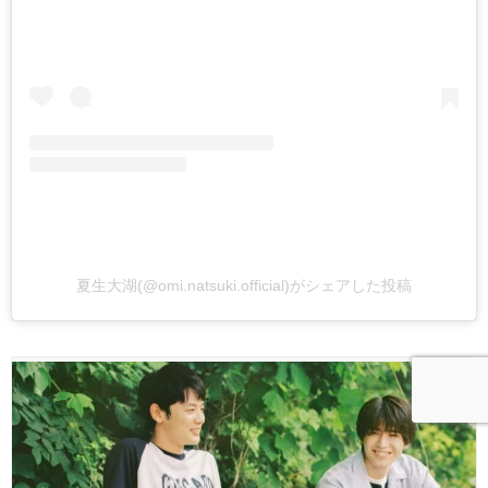
夏生大湖(@omi.natsuki.official)がシェアした投稿