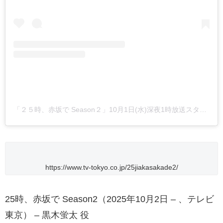
「２５時、赤坂で Season２」10月1日(水)深夜1時放送スタート【テレ東公式】(@25ji_akasakade)がシェアした投稿
https://www.tv-tokyo.co.jp/25jiakasakade2/
25時、赤坂で Season2（2025年10月2日 – 、テレビ
東京） – 黒木蛍太 役