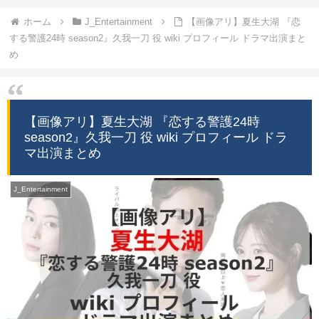
ホーム
J_Entertainment
【画像アリ】夏生大湖 『恋
する警護24時 season2』久我一刀 役 wiki プロフィール ドラマ出演まと
め
【画像アリ】夏生大湖 『恋する警護24時
season2』久我一刀 役 wiki プロフィール ドラ
マ出演まとめ
J_Entertainment