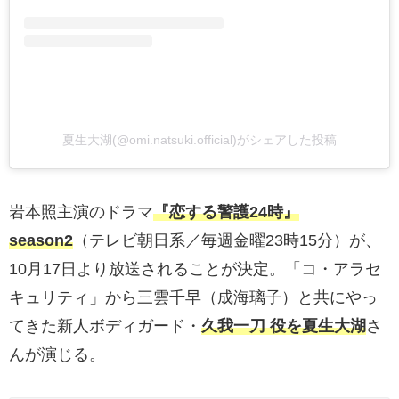
夏生大湖(@omi.natsuki.official)がシェアした投稿
岩本照主演のドラマ
『恋する警護24時』
season2
（テレビ朝日系／毎週金曜23時15分）が、
10月17日より放送されることが決定。「コ・アラセ
キュリティ」から三雲千早（成海璃子）と共にやっ
てきた新人ボディガード・
久我一刀 役を夏生大湖
さ
んが演じる。