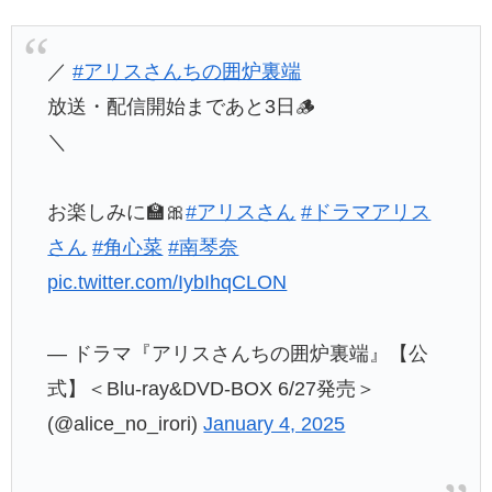
／
#アリスさんちの囲炉裏端
放送・配信開始まであと3日🪵
＼
お楽しみに🏫🎀
#アリスさん
#ドラマアリス
さん
#角心菜
#南琴奈
pic.twitter.com/IybIhqCLON
— ドラマ『アリスさんちの囲炉裏端』【公
式】＜Blu-ray&DVD‐BOX 6/27発売＞
(@alice_no_irori)
January 4, 2025