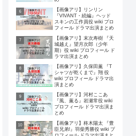
【画像アリ】リンリン
『VIVANT・続編』ヘッド
スキンの工作員役 wiki プロ
フィール ドラマ出演まとめ
【画像アリ】末次寿樹 『天
城越え』望月次郎（少年
期）役 wiki プロフィール ド
ラマ出演まとめ
【画像アリ】久保田薫 『T
シャツが乾くまで』翔 役
wiki プロフィール ドラマ出
演まとめ
【画像アリ】河村ここあ
『風、薫る』岩瀬常役 wiki
プロフィール ドラマ出演ま
とめ
【画像アリ】柊木陽太 『豊
臣兄弟!』羽柴秀勝役 wiki プ
ロフィール ドラマ出演まと