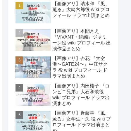
【画像アリ】清水伸 『風、
薫る』大崎六郎役 wiki プロ
フィール ドラマ出演まとめ
【画像アリ】本間さえ
『VIVANT・続編』ジャミ
ーン役 wiki プロフィール 出
演作品まとめ
【画像アリ】杏花 『大空
港〜GATE24〜』中江サク
ラ 役 wiki プロフィール ド
ラマ出演まとめ
【画像アリ】内田櫻子 『コ
ンビニ兄弟』大石和歌役
wiki プロフィール ドラマ出
演まとめ
【画像アリ】近藤華 『風、
薫る』女学生・久 役 wiki プ
ロフィール ドラマ出演まと
め