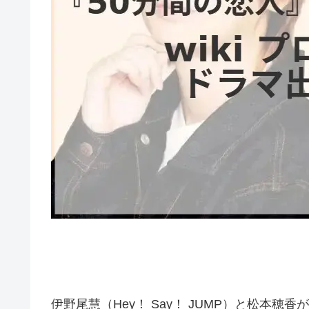
伊野尾慧（Hey！ Say！ JUMP）と松本穂