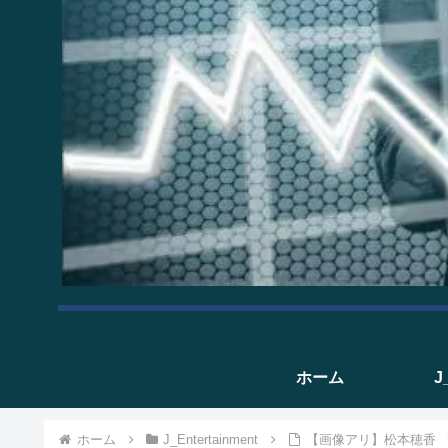
ホーム
J
ホーム
J_Entertainment
【画像アリ】松本穂香 『