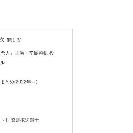
次
の恋人』主演・辛島菜帆 役
ール
とめ(2022年～)
ト 国際霊柩送還士