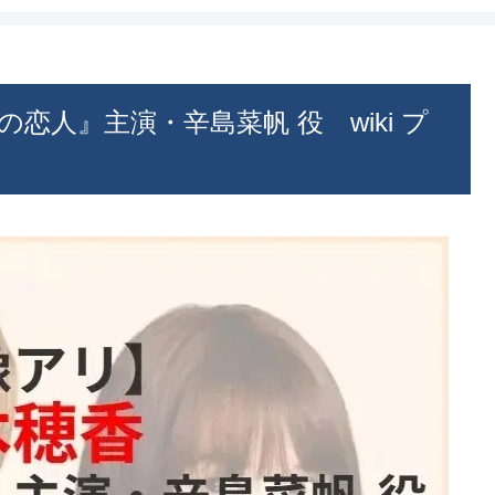
恋人』主演・辛島菜帆 役 wiki プ