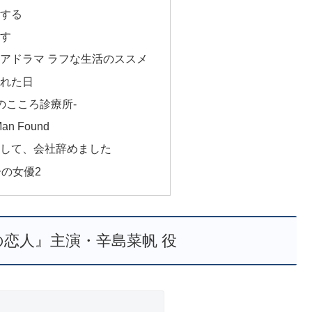
する
す
アドラマ ラフな生活のススメ
れた日
のこころ診療所-
an Found
して、会社辞めました
分の女優2
の恋人』主演・辛島菜帆 役