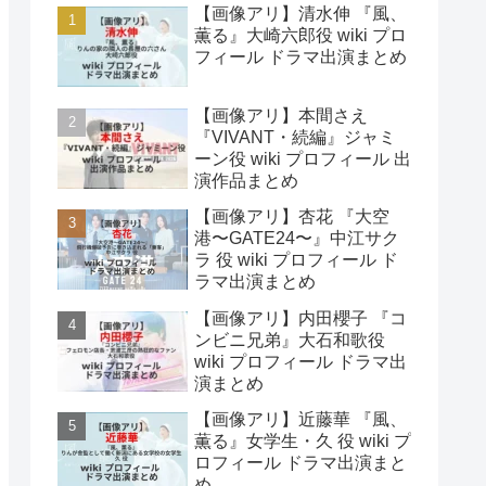
【画像アリ】清水伸 『風、
薫る』大崎六郎役 wiki プロ
フィール ドラマ出演まとめ
【画像アリ】本間さえ
『VIVANT・続編』ジャミ
ーン役 wiki プロフィール 出
演作品まとめ
【画像アリ】杏花 『大空
港〜GATE24〜』中江サク
ラ 役 wiki プロフィール ド
ラマ出演まとめ
【画像アリ】内田櫻子 『コ
ンビニ兄弟』大石和歌役
wiki プロフィール ドラマ出
演まとめ
【画像アリ】近藤華 『風、
薫る』女学生・久 役 wiki プ
ロフィール ドラマ出演まと
め