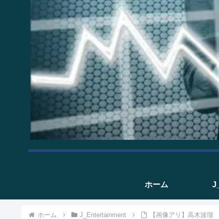
ホーム
J
ホーム
J_Entertainment
【画像アリ】高木波瑠 『