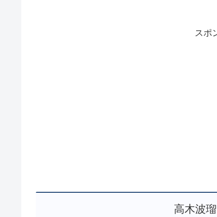
スポ
高木波瑠