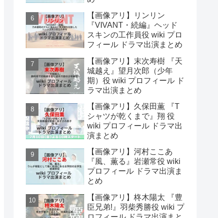
【画像アリ】リンリン
『VIVANT・続編』ヘッド
スキンの工作員役 wiki プロ
フィール ドラマ出演まとめ
【画像アリ】末次寿樹 『天
城越え』望月次郎（少年
期）役 wiki プロフィール ド
ラマ出演まとめ
【画像アリ】久保田薫 『T
シャツが乾くまで』翔 役
wiki プロフィール ドラマ出
演まとめ
【画像アリ】河村ここあ
『風、薫る』岩瀬常役 wiki
プロフィール ドラマ出演ま
とめ
【画像アリ】柊木陽太 『豊
臣兄弟!』羽柴秀勝役 wiki プ
ロフィール ドラマ出演まと