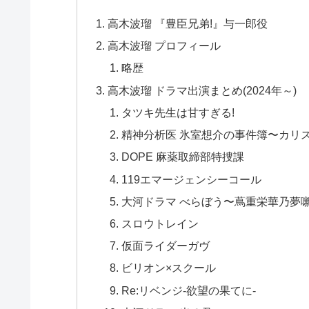
高木波瑠 『豊臣兄弟!』与一郎役
高木波瑠 プロフィール
略歴
高木波瑠 ドラマ出演まとめ(2024年～)
タツキ先生は甘すぎる!
精神分析医 氷室想介の事件簿〜カリ
DOPE 麻薬取締部特捜課
119エマージェンシーコール
大河ドラマ べらぼう〜蔦重栄華乃夢
スロウトレイン
仮面ライダーガヴ
ビリオン×スクール
Re:リベンジ-欲望の果てに-