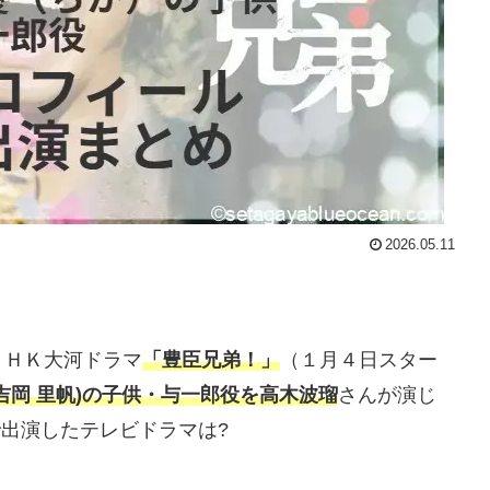
2026.05.11
ＮＨＫ大河ドラマ
「豊臣兄弟！」
（１月４日スター
吉岡 里帆)の子供・与一郎役を高木波瑠
さんが演じ
で出演したテレビドラマは?