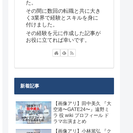
た。
その間に数回の転職と共に大き
く3業界で経験とスキルを身に
付けました。
その経験を元に作成した記事が
お役に立てれば幸いです。
新着記事
【画像アリ】田中美久 『大
空港〜GATE24〜』遠野ミ
ラ 役 wiki プロフィール ド
ラマ出演まとめ
【画像アリ】小林篤弘 『ク