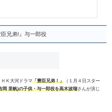
豊臣兄弟!』与一郎役
ＮＨＫ大河ドラマ
「豊臣兄弟！」
（１月４日スター
吉岡 里帆)の子供・与一郎役を高木波瑠
さんが演じ