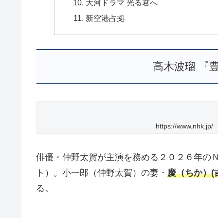
大河ドラマ 光る君へ
新空港占拠
高木波瑠 『
https://www.nhk.jp/
俳優・仲野太賀が主演を務める２０２６年の
ト）。小一郎（仲野太賀）の妻・
慶（ちか）(
る。