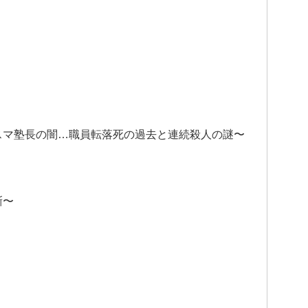
スマ塾長の闇…職員転落死の過去と連続殺人の謎〜
噺〜