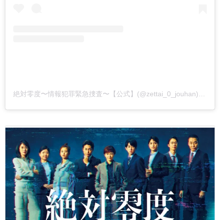
絶対零度〜情報犯罪緊急捜査〜【公式】(@zettai_0_jouhan)がシェアした投稿