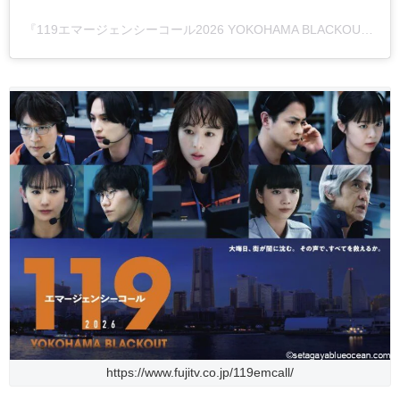
『119エマージェンシーコール2026 YOKOHAMA BLACKOUT』フジテレビ系正月SPドラマ【公式】(@drama119_cx)がシェアした投稿
https://www.fujitv.co.jp/119emcall/