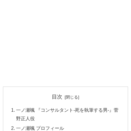
目次
一ノ瀬颯 『コンサルタント-死を執筆する男-』菅
野正人役
一ノ瀬颯 プロフィール