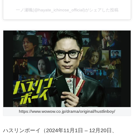
一ノ瀬颯(@hayate_ichinose_official)がシェアした投稿
https://www.wowow.co.jp/drama/original/hustlinboy/
ハスリンボーイ（2024年11月1日 – 12月20日、