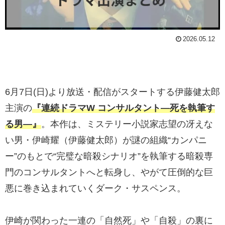
2026.05.12
6月7日(日)より放送・配信がスタートする伊藤健太郎
主演の
『連続ドラマW コンサルタント―死を執筆す
る男―』
。本作は、ミステリー小説家志望の冴えな
い男・伊崎耀（伊藤健太郎）が謎の組織“カンパニ
ー”のもとで“完璧な暗殺シナリオ”を執筆する暗殺専
門のコンサルタントへと転身し、やがて圧倒的な巨
悪に巻き込まれていくダーク・サスペンス。
伊崎が関わった一連の「自然死」や「自殺」の裏に