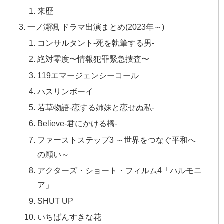
来歴
一ノ瀬颯 ドラマ出演まとめ(2023年～)
コンサルタント-死を執筆する男-
絶対零度〜情報犯罪緊急捜査〜
119エマージェンシーコール
ハスリンボーイ
若草物語-恋する姉妹と恋せぬ私-
Believe-君にかける橋-
ファーストステップ3 ～世界をつなぐ平和へ
の願い～
アクターズ・ショート・フィルム4「ハルモニ
ア」
SHUT UP
いちばんすきな花