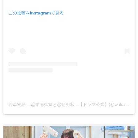
この投稿をInstagramで見る
若草物語 ―恋する姉妹と恋せぬ私―【ドラマ公式】(@wakakusa_ntv)がシェアした投稿