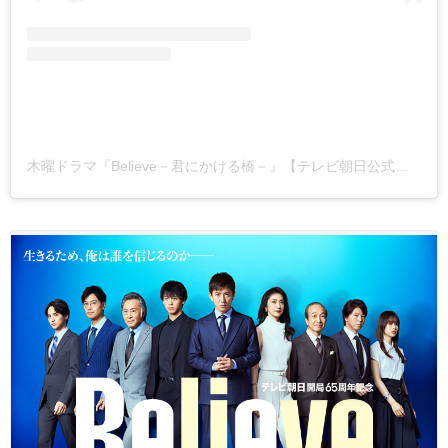
木曜ドラマ『Believe－君にかける橋－』【テレビ朝日公式】(@believe_tvasahi)がシェアした投稿