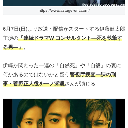
https://www.astage-ent.com/
6月7日(日)より放送・配信がスタートする伊藤健太郎
主演の
『連続ドラマW コンサルタント―死を執筆す
る男―』
。
伊崎が関わった一連の「自然死」や「自殺」の裏に
何かあるのではないかと疑う
警視庁捜査一課の刑
事・菅野正人役を一ノ瀬颯
さんが演じる。