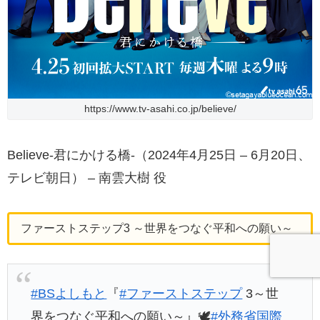
https://www.tv-asahi.co.jp/believe/
Believe-君にかける橋-（2024年4月25日 – 6月20日、
テレビ朝日） – 南雲大樹 役
ファーストステップ3 ～世界をつなぐ平和への願い～
#BSよしもと
『
#ファーストステップ
3～世
界をつなぐ平和への願い～』🕊️
#外務省国際